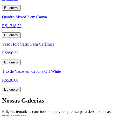
Eu quero!
Quadro Mixed 2 em Canva
R$
1.318,72
Eu quero!
Vaso Holografic 1 em Cerâmica
R$
996,32
Eu quero!
Trio de Vasos em Crochê Off White
R$
520,00
Eu quero!
Nossas
Galerias
Edições temáticas com tudo o que você precisa para deixar sua casa