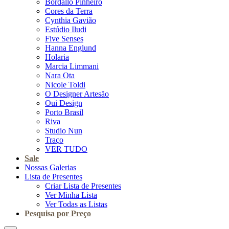
Bordallo Pinheiro
Cores da Terra
Cynthia Gavião
Estúdio Iludi
Five Senses
Hanna Englund
Holaria
Marcia Limmani
Nara Ota
Nicole Toldi
O Designer Artesão
Oui Design
Porto Brasil
Riva
Studio Nun
Traço
VER TUDO
Sale
Nossas Galerias
Lista de Presentes
Criar Lista de Presentes
Ver Minha Lista
Ver Todas as Listas
Pesquisa por Preço