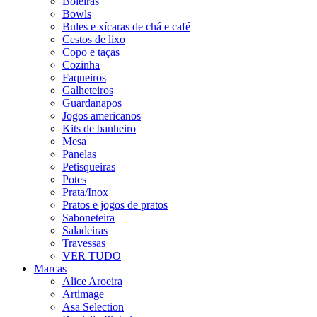
Boleiras
Bowls
Bules e xícaras de chá e café
Cestos de lixo
Copo e taças
Cozinha
Faqueiros
Galheteiros
Guardanapos
Jogos americanos
Kits de banheiro
Mesa
Panelas
Petisqueiras
Potes
Prata/Inox
Pratos e jogos de pratos
Saboneteira
Saladeiras
Travessas
VER TUDO
Marcas
Alice Aroeira
Artimage
Asa Selection