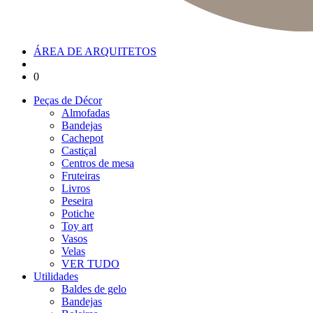
ÁREA DE ARQUITETOS
0
Peças de Décor
Almofadas
Bandejas
Cachepot
Castiçal
Centros de mesa
Fruteiras
Livros
Peseira
Potiche
Toy art
Vasos
Velas
VER TUDO
Utilidades
Baldes de gelo
Bandejas