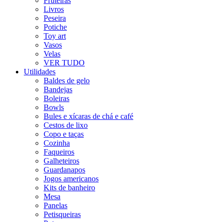
Fruteiras
Livros
Peseira
Potiche
Toy art
Vasos
Velas
VER TUDO
Utilidades
Baldes de gelo
Bandejas
Boleiras
Bowls
Bules e xícaras de chá e café
Cestos de lixo
Copo e taças
Cozinha
Faqueiros
Galheteiros
Guardanapos
Jogos americanos
Kits de banheiro
Mesa
Panelas
Petisqueiras