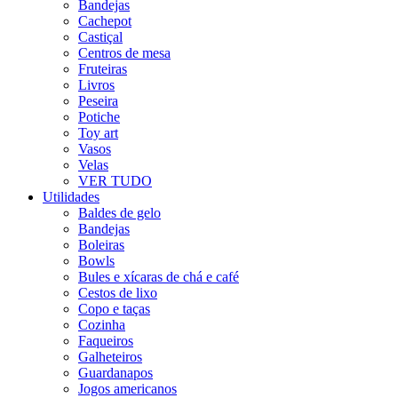
Bandejas
Cachepot
Castiçal
Centros de mesa
Fruteiras
Livros
Peseira
Potiche
Toy art
Vasos
Velas
VER TUDO
Utilidades
Baldes de gelo
Bandejas
Boleiras
Bowls
Bules e xícaras de chá e café
Cestos de lixo
Copo e taças
Cozinha
Faqueiros
Galheteiros
Guardanapos
Jogos americanos