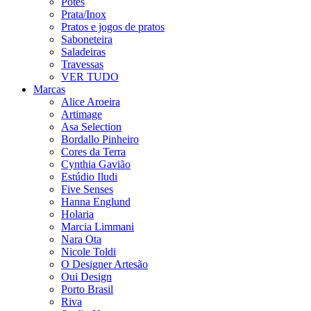
Potes
Prata/Inox
Pratos e jogos de pratos
Saboneteira
Saladeiras
Travessas
VER TUDO
Marcas
Alice Aroeira
Artimage
Asa Selection
Bordallo Pinheiro
Cores da Terra
Cynthia Gavião
Estúdio Iludi
Five Senses
Hanna Englund
Holaria
Marcia Limmani
Nara Ota
Nicole Toldi
O Designer Artesão
Oui Design
Porto Brasil
Riva