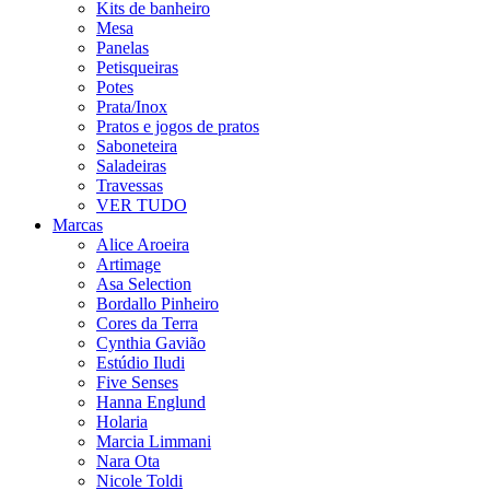
Kits de banheiro
Mesa
Panelas
Petisqueiras
Potes
Prata/Inox
Pratos e jogos de pratos
Saboneteira
Saladeiras
Travessas
VER TUDO
Marcas
Alice Aroeira
Artimage
Asa Selection
Bordallo Pinheiro
Cores da Terra
Cynthia Gavião
Estúdio Iludi
Five Senses
Hanna Englund
Holaria
Marcia Limmani
Nara Ota
Nicole Toldi