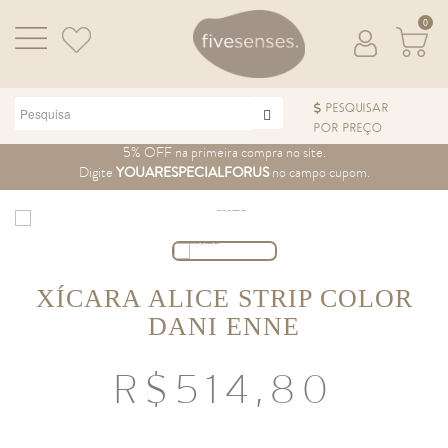
0
PESQUISAR
POR PREÇO
Pular para o conteúdo
5% OFF na primeira compra no site.
Digite
YOUARESPECIALFORUS
no campo cupom.
XÍCARA ALICE STRIP COLOR
DANI ENNE
R$
514,80