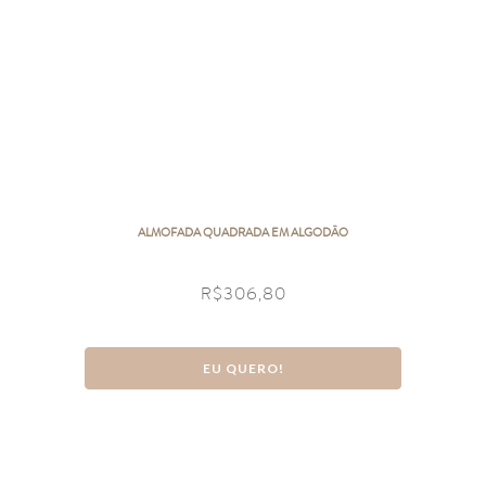
ALMOFADA QUADRADA EM ALGODÃO
R$
306,80
EU QUERO!