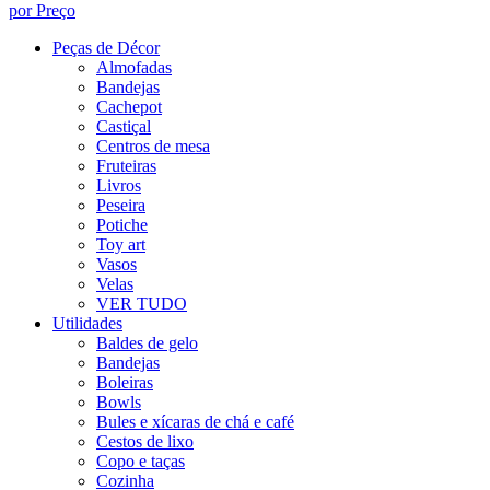
por Preço
Peças de Décor
Almofadas
Bandejas
Cachepot
Castiçal
Centros de mesa
Fruteiras
Livros
Peseira
Potiche
Toy art
Vasos
Velas
VER TUDO
Utilidades
Baldes de gelo
Bandejas
Boleiras
Bowls
Bules e xícaras de chá e café
Cestos de lixo
Copo e taças
Cozinha