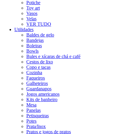
Potiche
Toy art
Vasos
Velas
VER TUDO
Utilidades
Baldes de gelo
Bandejas
Boleiras
Bowls
Bules e xícaras de chá e café
Cestos de lixo
Copo e taças
Cozinha
Faqueiros
Galheteiros
Guardanapos
Jogos americanos
Kits de banheiro
Mesa
Panelas
Petisqueiras
Potes
Prata/Inox
Pratos e jogos de pratos