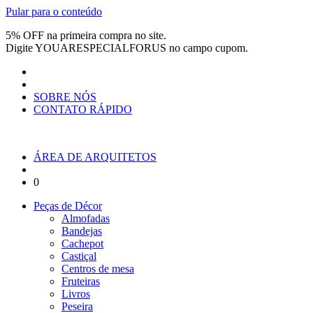
Pular para o conteúdo
5% OFF na primeira compra no site.
Digite
YOUARESPECIALFORUS
no campo cupom.
SOBRE NÓS
CONTATO RÁPIDO
ÁREA DE ARQUITETOS
0
Peças de Décor
Almofadas
Bandejas
Cachepot
Castiçal
Centros de mesa
Fruteiras
Livros
Peseira