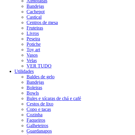
Almofadas
Bandejas
Cachepot
Castiçal
Centros de mesa
Fruteiras
Livros
Peseira
Potiche
Toy art
Vasos
Velas
VER TUDO
Utilidades
Baldes de gelo
Bandejas
Boleiras
Bowls
Bules e xícaras de chá e café
Cestos de lixo
Copo e taças
Cozinha
Faqueiros
Galheteiros
Guardanapos