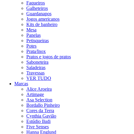
Faqueiros
Galheteiros
Guardanapos
Jogos americanos
Kits de banheiro
Mesa
Panelas
Petisqueiras
Potes
Prata/Inox
Pratos e jogos de pratos
Saboneteira
Saladeiras
Travessas
VER TUDO
Marcas
Alice Aroeira
Artimage
Asa Selection
Bordallo Pinheiro
Cores da Terra
Cynthia Gavião
Estúdio Iludi
Five Senses
Hanna Englund