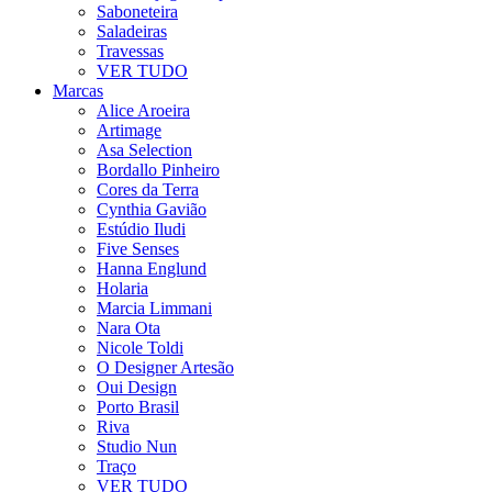
Saboneteira
Saladeiras
Travessas
VER TUDO
Marcas
Alice Aroeira
Artimage
Asa Selection
Bordallo Pinheiro
Cores da Terra
Cynthia Gavião
Estúdio Iludi
Five Senses
Hanna Englund
Holaria
Marcia Limmani
Nara Ota
Nicole Toldi
O Designer Artesão
Oui Design
Porto Brasil
Riva
Studio Nun
Traço
VER TUDO