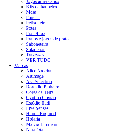
Jogos americanos
Kits de banheiro
Mesa
Panelas
Petisqueiras
Potes
Prata/Inox
Pratos e jogos de pratos
Saboneteira
Saladeiras
Travessas
VER TUDO
Marcas
Alice Aroeira
Artimage
Asa Selection
Bordallo Pinheiro
Cores da Terra
Cynthia Gavião
Estúdio Iludi
Five Senses
Hanna Englund
Holaria
Marcia Limmani
Nara Ota