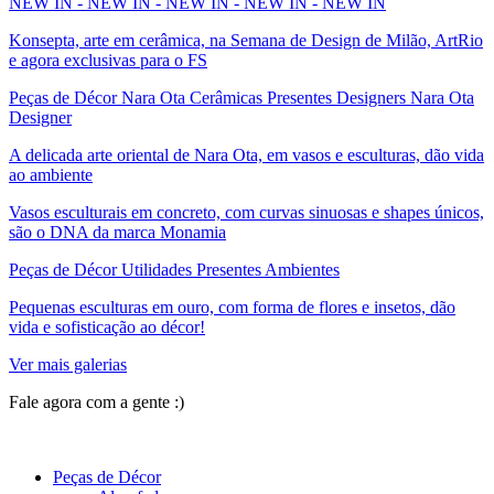
NEW IN - NEW IN - NEW IN - NEW IN - NEW IN
Konsepta, arte em cerâmica, na Semana de Design de Milão, ArtRio
e agora exclusivas para o FS
Peças de Décor Nara Ota Cerâmicas Presentes Designers Nara Ota
Designer
A delicada arte oriental de Nara Ota, em vasos e esculturas, dão vida
ao ambiente
Vasos esculturais em concreto, com curvas sinuosas e shapes únicos,
são o DNA da marca Monamia
Peças de Décor Utilidades Presentes Ambientes
Pequenas esculturas em ouro, com forma de flores e insetos, dão
vida e sofisticação ao décor!
Ver mais galerias
Fale agora com a gente :)
(11) 9 9192-8504
Peças de Décor