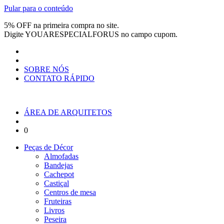
Pular para o conteúdo
5% OFF na primeira compra no site.
Digite
YOUARESPECIALFORUS
no campo cupom.
SOBRE NÓS
CONTATO RÁPIDO
ÁREA DE ARQUITETOS
0
Peças de Décor
Almofadas
Bandejas
Cachepot
Castiçal
Centros de mesa
Fruteiras
Livros
Peseira