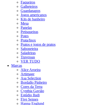
Faqueiros
Galheteiros
Guardanapos
Jogos americanos
Kits de banheiro
Mesa
Panelas
Petisqueiras
Potes
Prata/Inox
Pratos e jogos de pratos
Saboneteira
Saladeiras
Travessas
VER TUDO
Marcas
Alice Aroeira
Artimage
Asa Selection
Bordallo Pinheiro
Cores da Terra
Cynthia Gavião
Estúdio Iludi
Five Senses
Hanna Englund