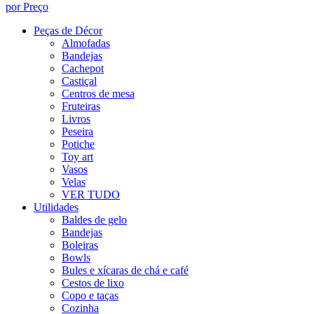
por Preço
Peças de Décor
Almofadas
Bandejas
Cachepot
Castiçal
Centros de mesa
Fruteiras
Livros
Peseira
Potiche
Toy art
Vasos
Velas
VER TUDO
Utilidades
Baldes de gelo
Bandejas
Boleiras
Bowls
Bules e xícaras de chá e café
Cestos de lixo
Copo e taças
Cozinha