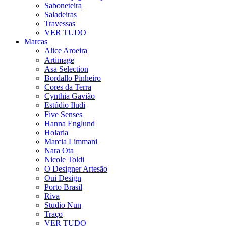
Saboneteira
Saladeiras
Travessas
VER TUDO
Marcas
Alice Aroeira
Artimage
Asa Selection
Bordallo Pinheiro
Cores da Terra
Cynthia Gavião
Estúdio Iludi
Five Senses
Hanna Englund
Holaria
Marcia Limmani
Nara Ota
Nicole Toldi
O Designer Artesão
Oui Design
Porto Brasil
Riva
Studio Nun
Traço
VER TUDO