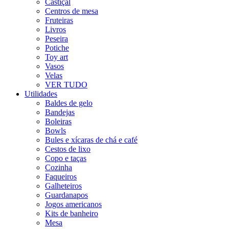
Castiçal
Centros de mesa
Fruteiras
Livros
Peseira
Potiche
Toy art
Vasos
Velas
VER TUDO
Utilidades
Baldes de gelo
Bandejas
Boleiras
Bowls
Bules e xícaras de chá e café
Cestos de lixo
Copo e taças
Cozinha
Faqueiros
Galheteiros
Guardanapos
Jogos americanos
Kits de banheiro
Mesa