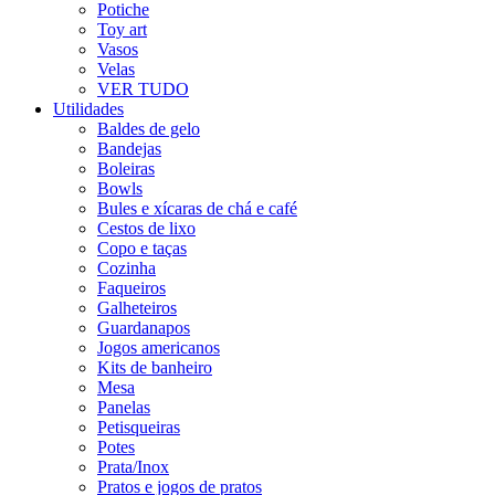
Potiche
Toy art
Vasos
Velas
VER TUDO
Utilidades
Baldes de gelo
Bandejas
Boleiras
Bowls
Bules e xícaras de chá e café
Cestos de lixo
Copo e taças
Cozinha
Faqueiros
Galheteiros
Guardanapos
Jogos americanos
Kits de banheiro
Mesa
Panelas
Petisqueiras
Potes
Prata/Inox
Pratos e jogos de pratos