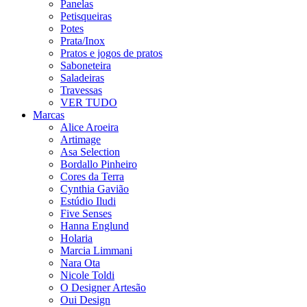
Panelas
Petisqueiras
Potes
Prata/Inox
Pratos e jogos de pratos
Saboneteira
Saladeiras
Travessas
VER TUDO
Marcas
Alice Aroeira
Artimage
Asa Selection
Bordallo Pinheiro
Cores da Terra
Cynthia Gavião
Estúdio Iludi
Five Senses
Hanna Englund
Holaria
Marcia Limmani
Nara Ota
Nicole Toldi
O Designer Artesão
Oui Design