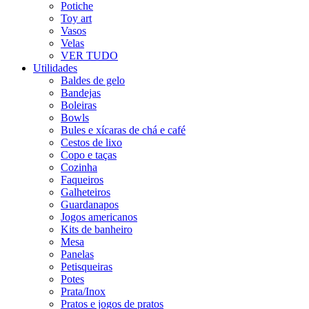
Potiche
Toy art
Vasos
Velas
VER TUDO
Utilidades
Baldes de gelo
Bandejas
Boleiras
Bowls
Bules e xícaras de chá e café
Cestos de lixo
Copo e taças
Cozinha
Faqueiros
Galheteiros
Guardanapos
Jogos americanos
Kits de banheiro
Mesa
Panelas
Petisqueiras
Potes
Prata/Inox
Pratos e jogos de pratos