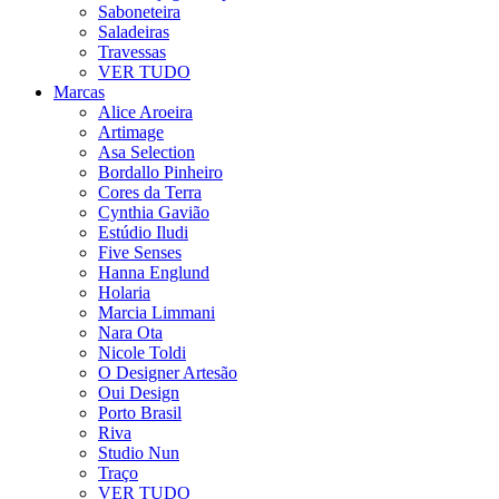
Saboneteira
Saladeiras
Travessas
VER TUDO
Marcas
Alice Aroeira
Artimage
Asa Selection
Bordallo Pinheiro
Cores da Terra
Cynthia Gavião
Estúdio Iludi
Five Senses
Hanna Englund
Holaria
Marcia Limmani
Nara Ota
Nicole Toldi
O Designer Artesão
Oui Design
Porto Brasil
Riva
Studio Nun
Traço
VER TUDO