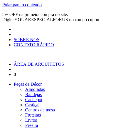
Pular para o conteúdo
5% OFF na primeira compra no site.
Digite
YOUARESPECIALFORUS
no campo cupom.
SOBRE NÓS
CONTATO RÁPIDO
ÁREA DE ARQUITETOS
0
Peças de Décor
Almofadas
Bandejas
Cachepot
Castiçal
Centros de mesa
Fruteiras
Livros
Peseira