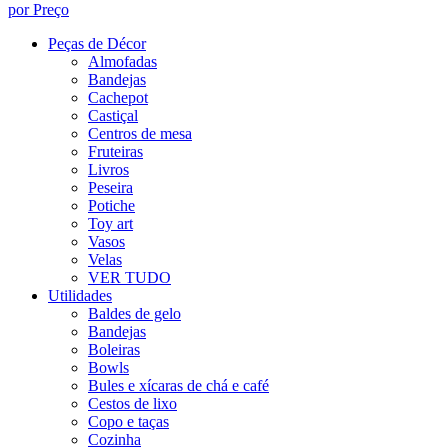
por Preço
Peças de Décor
Almofadas
Bandejas
Cachepot
Castiçal
Centros de mesa
Fruteiras
Livros
Peseira
Potiche
Toy art
Vasos
Velas
VER TUDO
Utilidades
Baldes de gelo
Bandejas
Boleiras
Bowls
Bules e xícaras de chá e café
Cestos de lixo
Copo e taças
Cozinha