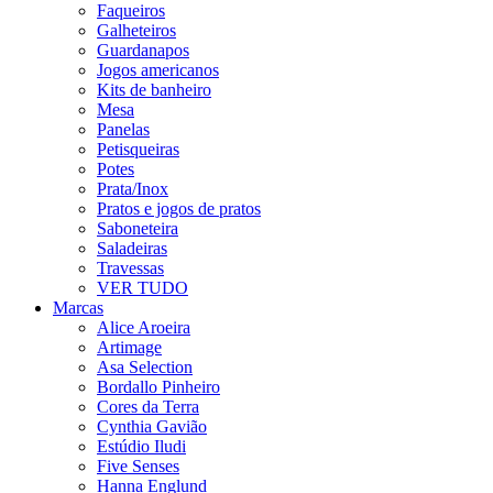
Faqueiros
Galheteiros
Guardanapos
Jogos americanos
Kits de banheiro
Mesa
Panelas
Petisqueiras
Potes
Prata/Inox
Pratos e jogos de pratos
Saboneteira
Saladeiras
Travessas
VER TUDO
Marcas
Alice Aroeira
Artimage
Asa Selection
Bordallo Pinheiro
Cores da Terra
Cynthia Gavião
Estúdio Iludi
Five Senses
Hanna Englund