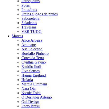
Petisqueiras
Potes
Prata/Inox
Pratos e jogos de pratos
Saboneteira
Saladeiras
Travessas
VER TUDO
Marcas
Alice Aroeira
Artimage
Asa Selection
Bordallo Pinheiro
Cores da Terra
Cynthia Gavião
Estúdio Iludi
Five Senses
Hanna Englund
Holaria
Marcia Limmani
Nara Ota
Nicole Toldi
O Designer Artesão
Oui Design
Porto Brasil