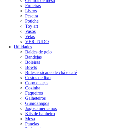
Centros de mesa
Fruteiras
Livros
Peseira
Potiche
Toy art
Vasos
Velas
VER TUDO
Utilidades
Baldes de gelo
Bandejas
Boleiras
Bowls
Bules e xícaras de chá e café
Cestos de lixo
Copo e taças
Cozinha
Faqueiros
Galheteiros
Guardanapos
Jogos americanos
Kits de banheiro
Mesa
Panelas