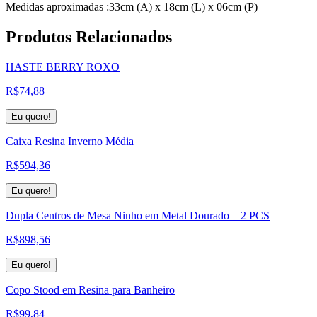
Medidas aproximadas :33cm (A) x 18cm (L) x 06cm (P)
Produtos
Relacionados
HASTE BERRY ROXO
R$
74,88
Eu quero!
Caixa Resina Inverno Média
R$
594,36
Eu quero!
Dupla Centros de Mesa Ninho em Metal Dourado – 2 PCS
R$
898,56
Eu quero!
Copo Stood em Resina para Banheiro
R$
99,84