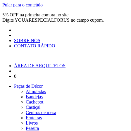
Pular para o conteúdo
5% OFF na primeira compra no site.
Digite
YOUARESPECIALFORUS
no campo cupom.
SOBRE NÓS
CONTATO RÁPIDO
ÁREA DE ARQUITETOS
0
Peças de Décor
Almofadas
Bandejas
Cachepot
Castiçal
Centros de mesa
Fruteiras
Livros
Peseira