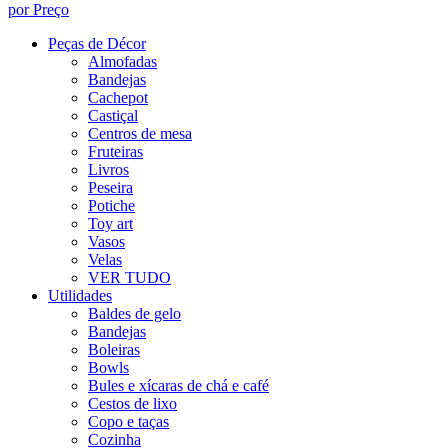
por Preço
Peças de Décor
Almofadas
Bandejas
Cachepot
Castiçal
Centros de mesa
Fruteiras
Livros
Peseira
Potiche
Toy art
Vasos
Velas
VER TUDO
Utilidades
Baldes de gelo
Bandejas
Boleiras
Bowls
Bules e xícaras de chá e café
Cestos de lixo
Copo e taças
Cozinha