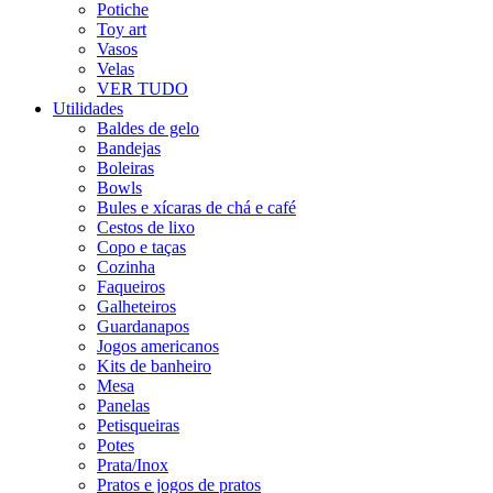
Potiche
Toy art
Vasos
Velas
VER TUDO
Utilidades
Baldes de gelo
Bandejas
Boleiras
Bowls
Bules e xícaras de chá e café
Cestos de lixo
Copo e taças
Cozinha
Faqueiros
Galheteiros
Guardanapos
Jogos americanos
Kits de banheiro
Mesa
Panelas
Petisqueiras
Potes
Prata/Inox
Pratos e jogos de pratos