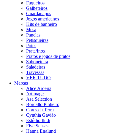
Faqueiros
Galheteiros
Guardanapos
Jogos americanos
Kits de banheiro
Mesa
Panelas
Petisqueiras
Potes
Prata/Inox
Pratos e jogos de pratos
Saboneteira
Saladeiras
Travessas
VER TUDO
Marcas
Alice Aroeira
Artimage
Asa Selection
Bordallo Pinheiro
Cores da Terra
Cynthia Gavião
Estúdio Iludi
Five Senses
Hanna Englund