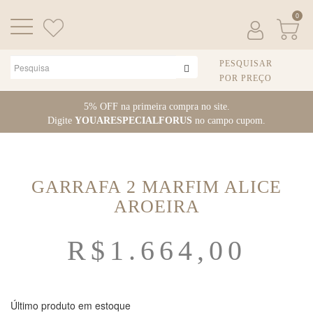
0
PESQUISAR
POR PREÇO
Pular
5% OFF na primeira compra no site.
para
Digite
YOUARESPECIALFORUS
no campo cupom.
o
conteúdo
GARRAFA 2 MARFIM ALICE
AROEIRA
R$
1.664,00
Último produto em estoque