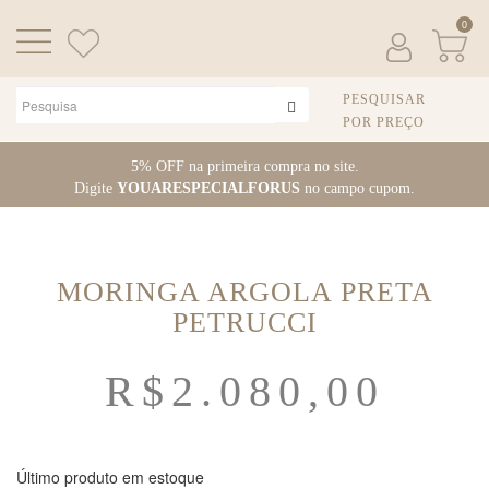
0
PESQUISAR
POR PREÇO
Pular
5% OFF na primeira compra no site.
para
Digite
YOUARESPECIALFORUS
no campo cupom.
o
conteúdo
MORINGA ARGOLA PRETA
PETRUCCI
R$
2.080,00
Último produto em estoque