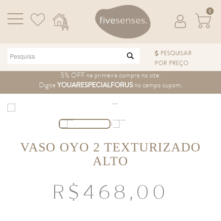
0
PESQUISAR
POR PREÇO
Pular para o conteúdo
5% OFF na primeira compra no site.
Digite
YOUARESPECIALFORUS
no campo cupom.
VASO OYO 2 TEXTURIZADO
ALTO
R$
468,00