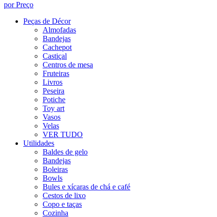
por Preço
Peças de Décor
Almofadas
Bandejas
Cachepot
Castiçal
Centros de mesa
Fruteiras
Livros
Peseira
Potiche
Toy art
Vasos
Velas
VER TUDO
Utilidades
Baldes de gelo
Bandejas
Boleiras
Bowls
Bules e xícaras de chá e café
Cestos de lixo
Copo e taças
Cozinha