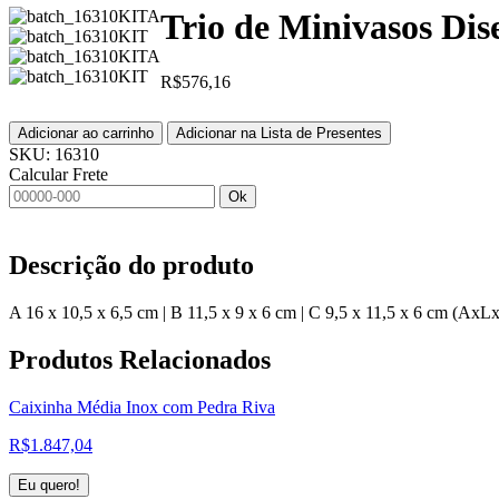
Trio de Minivasos Dis
R$
576,16
Adicionar ao carrinho
Adicionar na Lista de Presentes
SKU:
16310
Calcular Frete
Ok
Descrição do produto
A 16 x 10,5 x 6,5 cm | B 11,5 x 9 x 6 cm | C 9,5 x 11,5 x 6 cm (AxL
Produtos
Relacionados
Caixinha Média Inox com Pedra Riva
R$
1.847,04
Eu quero!