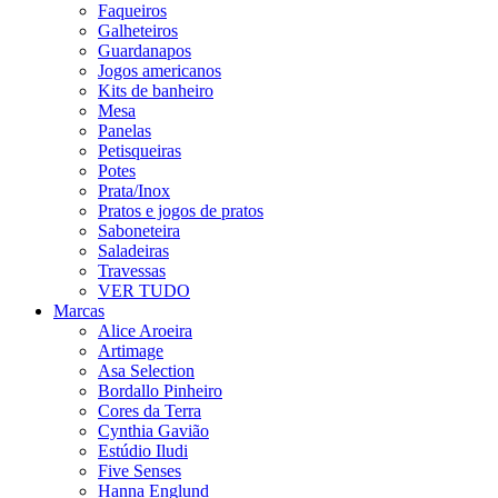
Faqueiros
Galheteiros
Guardanapos
Jogos americanos
Kits de banheiro
Mesa
Panelas
Petisqueiras
Potes
Prata/Inox
Pratos e jogos de pratos
Saboneteira
Saladeiras
Travessas
VER TUDO
Marcas
Alice Aroeira
Artimage
Asa Selection
Bordallo Pinheiro
Cores da Terra
Cynthia Gavião
Estúdio Iludi
Five Senses
Hanna Englund