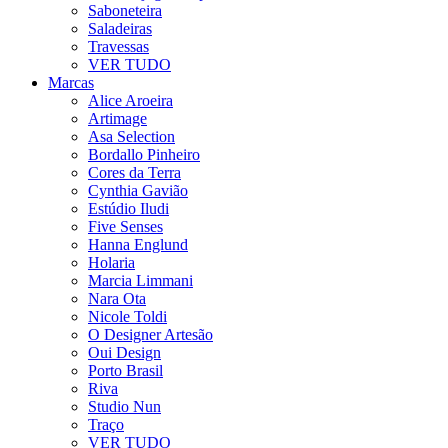
Saboneteira
Saladeiras
Travessas
VER TUDO
Marcas
Alice Aroeira
Artimage
Asa Selection
Bordallo Pinheiro
Cores da Terra
Cynthia Gavião
Estúdio Iludi
Five Senses
Hanna Englund
Holaria
Marcia Limmani
Nara Ota
Nicole Toldi
O Designer Artesão
Oui Design
Porto Brasil
Riva
Studio Nun
Traço
VER TUDO