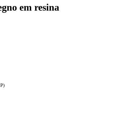
egno em resina
xP)