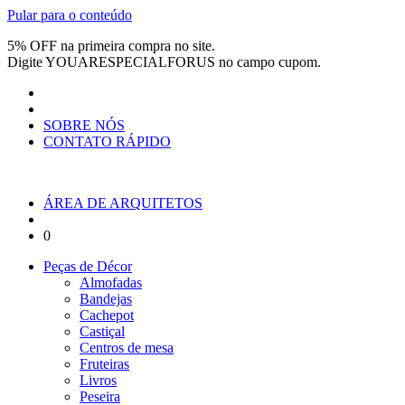
Pular para o conteúdo
5% OFF na primeira compra no site.
Digite
YOUARESPECIALFORUS
no campo cupom.
SOBRE NÓS
CONTATO RÁPIDO
ÁREA DE ARQUITETOS
0
Peças de Décor
Almofadas
Bandejas
Cachepot
Castiçal
Centros de mesa
Fruteiras
Livros
Peseira