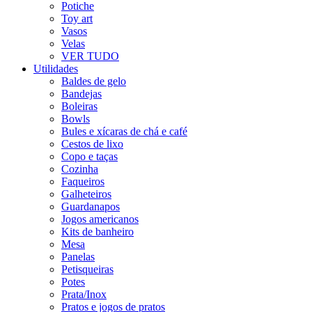
Potiche
Toy art
Vasos
Velas
VER TUDO
Utilidades
Baldes de gelo
Bandejas
Boleiras
Bowls
Bules e xícaras de chá e café
Cestos de lixo
Copo e taças
Cozinha
Faqueiros
Galheteiros
Guardanapos
Jogos americanos
Kits de banheiro
Mesa
Panelas
Petisqueiras
Potes
Prata/Inox
Pratos e jogos de pratos