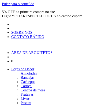
Pular para o conteúdo
5% OFF na primeira compra no site.
Digite
YOUARESPECIALFORUS
no campo cupom.
SOBRE NÓS
CONTATO RÁPIDO
ÁREA DE ARQUITETOS
0
Peças de Décor
Almofadas
Bandejas
Cachepot
Castiçal
Centros de mesa
Fruteiras
Livros
Peseira