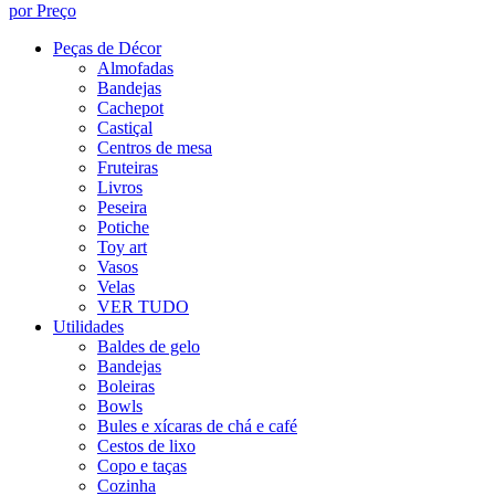
por Preço
Peças de Décor
Almofadas
Bandejas
Cachepot
Castiçal
Centros de mesa
Fruteiras
Livros
Peseira
Potiche
Toy art
Vasos
Velas
VER TUDO
Utilidades
Baldes de gelo
Bandejas
Boleiras
Bowls
Bules e xícaras de chá e café
Cestos de lixo
Copo e taças
Cozinha