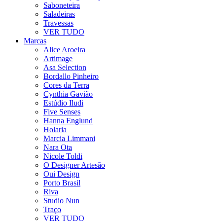
Saboneteira
Saladeiras
Travessas
VER TUDO
Marcas
Alice Aroeira
Artimage
Asa Selection
Bordallo Pinheiro
Cores da Terra
Cynthia Gavião
Estúdio Iludi
Five Senses
Hanna Englund
Holaria
Marcia Limmani
Nara Ota
Nicole Toldi
O Designer Artesão
Oui Design
Porto Brasil
Riva
Studio Nun
Traço
VER TUDO