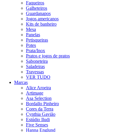
Faqueiros
Galheteiros
Guardanapos
Jogos americanos
Kits de banheiro
Mesa
Panelas
Petisqueiras
Potes
Prata/Inox
Pratos e jogos de pratos
Saboneteira
Saladeiras
Travessas
VER TUDO
Marcas
Alice Aroeira
Artimage
Asa Selection
Bordallo Pinheiro
Cores da Terra
Cynthia Gavião
Estúdio Iludi
Five Senses
Hanna Englund