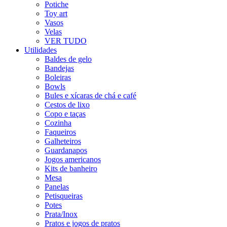
Potiche
Toy art
Vasos
Velas
VER TUDO
Utilidades
Baldes de gelo
Bandejas
Boleiras
Bowls
Bules e xícaras de chá e café
Cestos de lixo
Copo e taças
Cozinha
Faqueiros
Galheteiros
Guardanapos
Jogos americanos
Kits de banheiro
Mesa
Panelas
Petisqueiras
Potes
Prata/Inox
Pratos e jogos de pratos