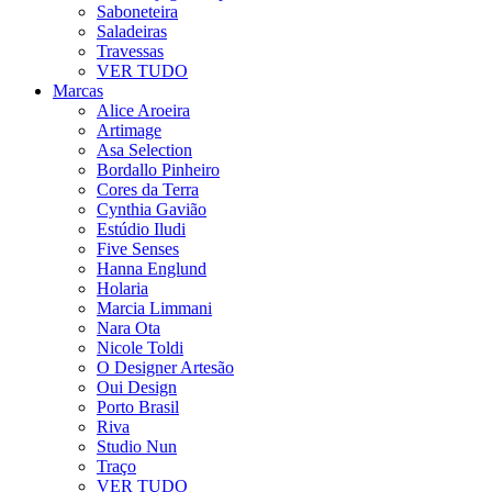
Saboneteira
Saladeiras
Travessas
VER TUDO
Marcas
Alice Aroeira
Artimage
Asa Selection
Bordallo Pinheiro
Cores da Terra
Cynthia Gavião
Estúdio Iludi
Five Senses
Hanna Englund
Holaria
Marcia Limmani
Nara Ota
Nicole Toldi
O Designer Artesão
Oui Design
Porto Brasil
Riva
Studio Nun
Traço
VER TUDO