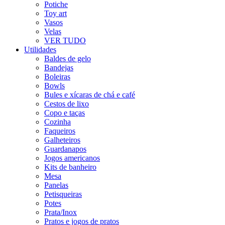
Potiche
Toy art
Vasos
Velas
VER TUDO
Utilidades
Baldes de gelo
Bandejas
Boleiras
Bowls
Bules e xícaras de chá e café
Cestos de lixo
Copo e taças
Cozinha
Faqueiros
Galheteiros
Guardanapos
Jogos americanos
Kits de banheiro
Mesa
Panelas
Petisqueiras
Potes
Prata/Inox
Pratos e jogos de pratos