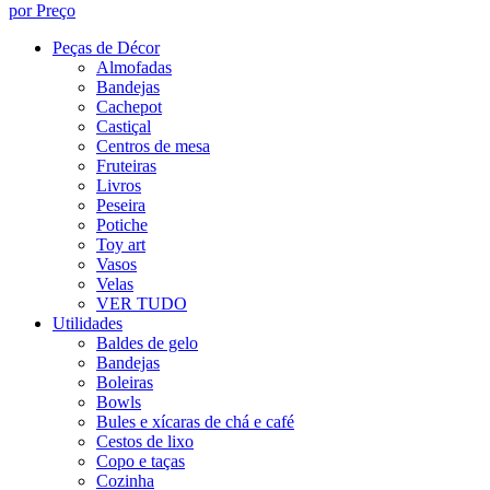
por Preço
Peças de Décor
Almofadas
Bandejas
Cachepot
Castiçal
Centros de mesa
Fruteiras
Livros
Peseira
Potiche
Toy art
Vasos
Velas
VER TUDO
Utilidades
Baldes de gelo
Bandejas
Boleiras
Bowls
Bules e xícaras de chá e café
Cestos de lixo
Copo e taças
Cozinha