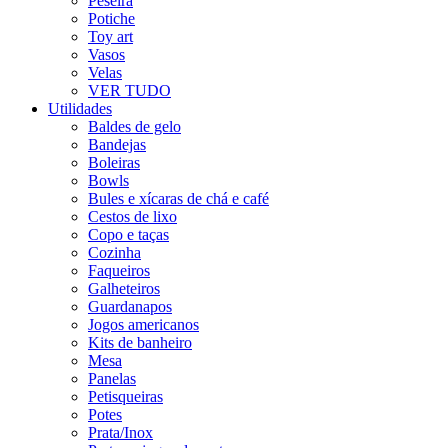
Peseira
Potiche
Toy art
Vasos
Velas
VER TUDO
Utilidades
Baldes de gelo
Bandejas
Boleiras
Bowls
Bules e xícaras de chá e café
Cestos de lixo
Copo e taças
Cozinha
Faqueiros
Galheteiros
Guardanapos
Jogos americanos
Kits de banheiro
Mesa
Panelas
Petisqueiras
Potes
Prata/Inox