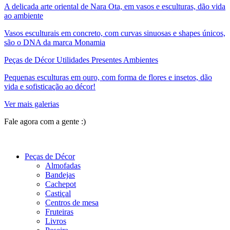
A delicada arte oriental de Nara Ota, em vasos e esculturas, dão vida
ao ambiente
Vasos esculturais em concreto, com curvas sinuosas e shapes únicos,
são o DNA da marca Monamia
Peças de Décor Utilidades Presentes Ambientes
Pequenas esculturas em ouro, com forma de flores e insetos, dão
vida e sofisticação ao décor!
Ver mais galerias
Fale agora com a gente :)
(11) 9 9192-8504
Peças de Décor
Almofadas
Bandejas
Cachepot
Castiçal
Centros de mesa
Fruteiras
Livros