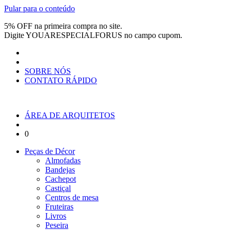
Pular para o conteúdo
5% OFF na primeira compra no site.
Digite
YOUARESPECIALFORUS
no campo cupom.
SOBRE NÓS
CONTATO RÁPIDO
ÁREA DE ARQUITETOS
0
Peças de Décor
Almofadas
Bandejas
Cachepot
Castiçal
Centros de mesa
Fruteiras
Livros
Peseira