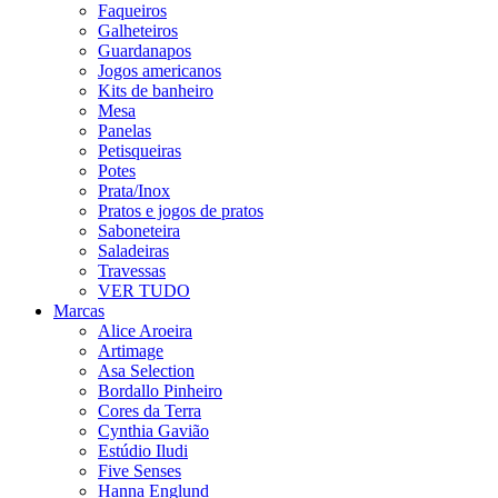
Faqueiros
Galheteiros
Guardanapos
Jogos americanos
Kits de banheiro
Mesa
Panelas
Petisqueiras
Potes
Prata/Inox
Pratos e jogos de pratos
Saboneteira
Saladeiras
Travessas
VER TUDO
Marcas
Alice Aroeira
Artimage
Asa Selection
Bordallo Pinheiro
Cores da Terra
Cynthia Gavião
Estúdio Iludi
Five Senses
Hanna Englund