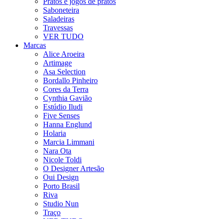
Pratos e jogos de pratos
Saboneteira
Saladeiras
Travessas
VER TUDO
Marcas
Alice Aroeira
Artimage
Asa Selection
Bordallo Pinheiro
Cores da Terra
Cynthia Gavião
Estúdio Iludi
Five Senses
Hanna Englund
Holaria
Marcia Limmani
Nara Ota
Nicole Toldi
O Designer Artesão
Oui Design
Porto Brasil
Riva
Studio Nun
Traço