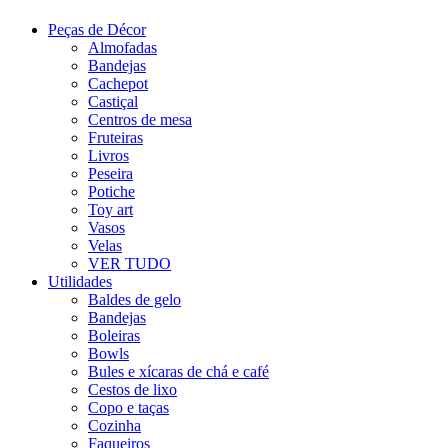
Peças de Décor
Almofadas
Bandejas
Cachepot
Castiçal
Centros de mesa
Fruteiras
Livros
Peseira
Potiche
Toy art
Vasos
Velas
VER TUDO
Utilidades
Baldes de gelo
Bandejas
Boleiras
Bowls
Bules e xícaras de chá e café
Cestos de lixo
Copo e taças
Cozinha
Faqueiros