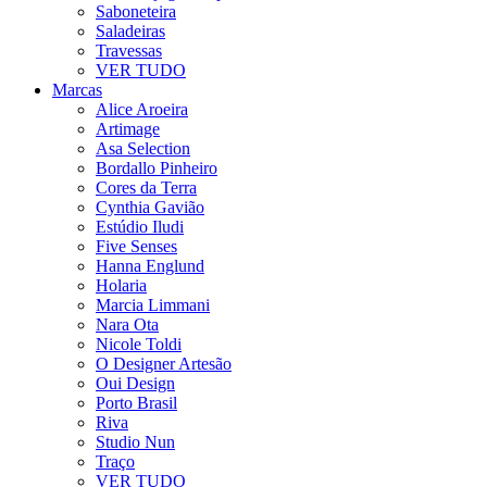
Saboneteira
Saladeiras
Travessas
VER TUDO
Marcas
Alice Aroeira
Artimage
Asa Selection
Bordallo Pinheiro
Cores da Terra
Cynthia Gavião
Estúdio Iludi
Five Senses
Hanna Englund
Holaria
Marcia Limmani
Nara Ota
Nicole Toldi
O Designer Artesão
Oui Design
Porto Brasil
Riva
Studio Nun
Traço
VER TUDO