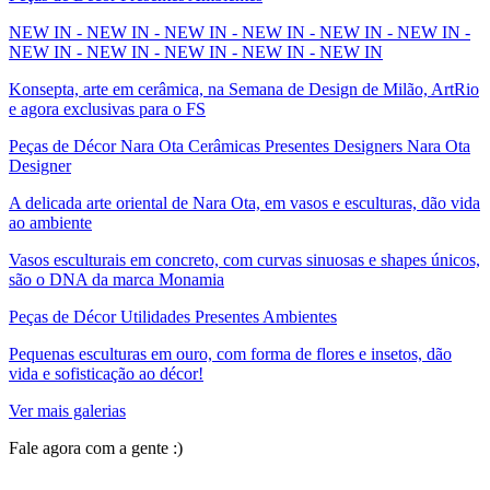
NEW IN - NEW IN - NEW IN - NEW IN - NEW IN - NEW IN -
NEW IN - NEW IN - NEW IN - NEW IN - NEW IN
Konsepta, arte em cerâmica, na Semana de Design de Milão, ArtRio
e agora exclusivas para o FS
Peças de Décor Nara Ota Cerâmicas Presentes Designers Nara Ota
Designer
A delicada arte oriental de Nara Ota, em vasos e esculturas, dão vida
ao ambiente
Vasos esculturais em concreto, com curvas sinuosas e shapes únicos,
são o DNA da marca Monamia
Peças de Décor Utilidades Presentes Ambientes
Pequenas esculturas em ouro, com forma de flores e insetos, dão
vida e sofisticação ao décor!
Ver mais galerias
Fale agora com a gente :)
(11) 9 9192-8504