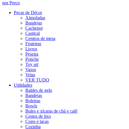
por Preço
Peças de Décor
Almofadas
Bandejas
Cachepot
Castiçal
Centros de mesa
Fruteiras
Livros
Peseira
Potiche
Toy art
Vasos
Velas
VER TUDO
Utilidades
Baldes de gelo
Bandejas
Boleiras
Bowls
Bules e xícaras de chá e café
Cestos de lixo
Copo e taças
Cozinha