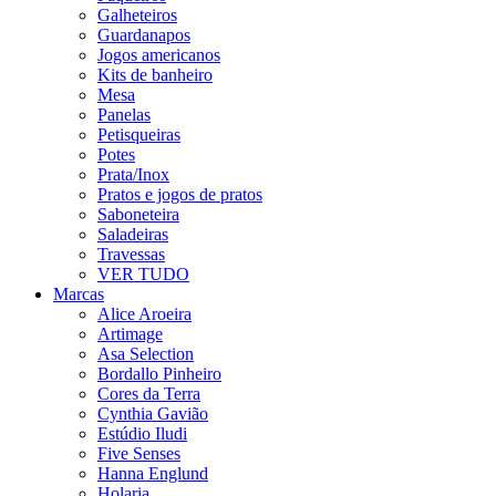
Galheteiros
Guardanapos
Jogos americanos
Kits de banheiro
Mesa
Panelas
Petisqueiras
Potes
Prata/Inox
Pratos e jogos de pratos
Saboneteira
Saladeiras
Travessas
VER TUDO
Marcas
Alice Aroeira
Artimage
Asa Selection
Bordallo Pinheiro
Cores da Terra
Cynthia Gavião
Estúdio Iludi
Five Senses
Hanna Englund
Holaria