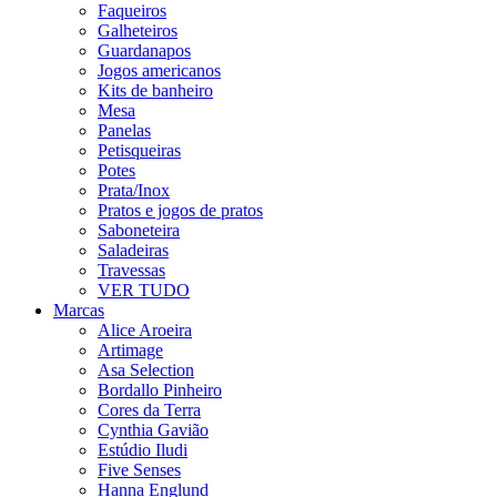
Faqueiros
Galheteiros
Guardanapos
Jogos americanos
Kits de banheiro
Mesa
Panelas
Petisqueiras
Potes
Prata/Inox
Pratos e jogos de pratos
Saboneteira
Saladeiras
Travessas
VER TUDO
Marcas
Alice Aroeira
Artimage
Asa Selection
Bordallo Pinheiro
Cores da Terra
Cynthia Gavião
Estúdio Iludi
Five Senses
Hanna Englund