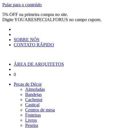
Pular para o conteúdo
5% OFF na primeira compra no site.
Digite
YOUARESPECIALFORUS
no campo cupom.
SOBRE NÓS
CONTATO RÁPIDO
ÁREA DE ARQUITETOS
0
Peças de Décor
Almofadas
Bandejas
Cachepot
Castiçal
Centros de mesa
Fruteiras
Livros
Peseira