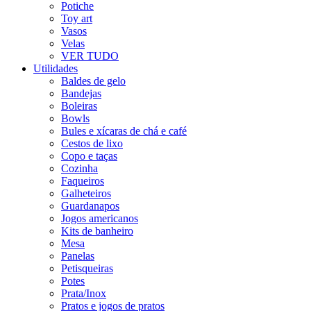
Potiche
Toy art
Vasos
Velas
VER TUDO
Utilidades
Baldes de gelo
Bandejas
Boleiras
Bowls
Bules e xícaras de chá e café
Cestos de lixo
Copo e taças
Cozinha
Faqueiros
Galheteiros
Guardanapos
Jogos americanos
Kits de banheiro
Mesa
Panelas
Petisqueiras
Potes
Prata/Inox
Pratos e jogos de pratos