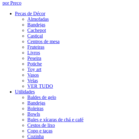
por Preço
Peças de Décor
Almofadas
Bandejas
Cachepot
Castiçal
Centros de mesa
Fruteiras
Livros
Peseira
Potiche
Toy art
Vasos
Velas
VER TUDO
Utilidades
Baldes de gelo
Bandejas
Boleiras
Bowls
Bules e xícaras de chá e café
Cestos de lixo
Copo e taças
Cozinha