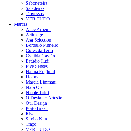
Saboneteira
Saladeiras
Travessas
VER TUDO
Marcas
Alice Aroeira
Artimage
Asa Selection
Bordallo Pinheiro
Cores da Terra
Cynthia Gavião
Estúdio Iludi
Five Senses
Hanna Englund
Holaria
Marcia Limmani
Nara Ota
Nicole Toldi
O Designer Artesão
Oui Design
Porto Brasil
Riva
Studio Nun
Traço
VER TUDO