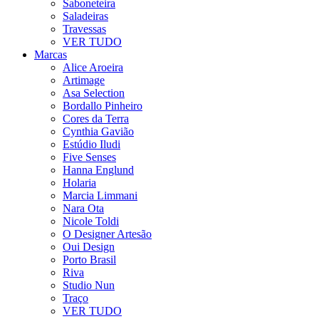
Saboneteira
Saladeiras
Travessas
VER TUDO
Marcas
Alice Aroeira
Artimage
Asa Selection
Bordallo Pinheiro
Cores da Terra
Cynthia Gavião
Estúdio Iludi
Five Senses
Hanna Englund
Holaria
Marcia Limmani
Nara Ota
Nicole Toldi
O Designer Artesão
Oui Design
Porto Brasil
Riva
Studio Nun
Traço
VER TUDO