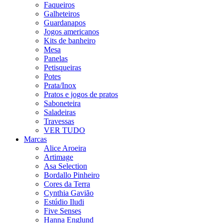
Faqueiros
Galheteiros
Guardanapos
Jogos americanos
Kits de banheiro
Mesa
Panelas
Petisqueiras
Potes
Prata/Inox
Pratos e jogos de pratos
Saboneteira
Saladeiras
Travessas
VER TUDO
Marcas
Alice Aroeira
Artimage
Asa Selection
Bordallo Pinheiro
Cores da Terra
Cynthia Gavião
Estúdio Iludi
Five Senses
Hanna Englund