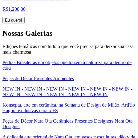
R$
1.200,00
Eu quero!
Nossas
Galerias
Edições temáticas com tudo o que você precisa para deixar sua casa
mais charmosa
Pedras Brasileiras em objetos que trazem a natureza para dentro de
casa
Peças de Décor Presentes Ambientes
NEW IN - NEW IN - NEW IN - NEW IN - NEW IN - NEW IN -
NEW IN - NEW IN - NEW IN - NEW IN - NEW IN
Konsepta, arte em cerâmica, na Semana de Design de Milão, ArtRio
e agora exclusivas para o FS
Peças de Décor Nara Ota Cerâmicas Presentes Designers Nara Ota
Designer
A delicada arte oriental de Nara Ota, em vasos e esculturas, dão vida