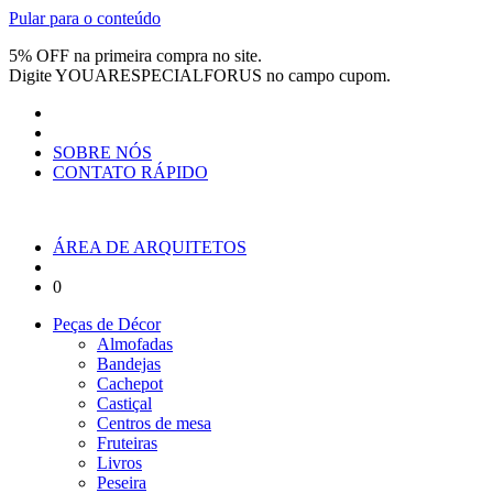
Pular para o conteúdo
5% OFF na primeira compra no site.
Digite
YOUARESPECIALFORUS
no campo cupom.
SOBRE NÓS
CONTATO RÁPIDO
ÁREA DE ARQUITETOS
0
Peças de Décor
Almofadas
Bandejas
Cachepot
Castiçal
Centros de mesa
Fruteiras
Livros
Peseira