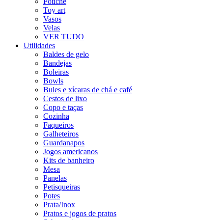
Potiche
Toy art
Vasos
Velas
VER TUDO
Utilidades
Baldes de gelo
Bandejas
Boleiras
Bowls
Bules e xícaras de chá e café
Cestos de lixo
Copo e taças
Cozinha
Faqueiros
Galheteiros
Guardanapos
Jogos americanos
Kits de banheiro
Mesa
Panelas
Petisqueiras
Potes
Prata/Inox
Pratos e jogos de pratos