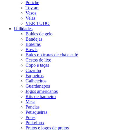
Potiche
Toy art
Vasos
Velas
VER TUDO
Utilidades
Baldes de gelo
Bandejas
Boleiras
Bowls
Bules e xícaras de chá e café
Cestos de lixo
Copo e taças
Cozinha
Faqueiros
Galheteiros
Guardanapos
Jogos americanos
Kits de banheiro
Mesa
Panelas
Petisqueiras
Potes
Prata/Inox
Pratos e jogos de pratos