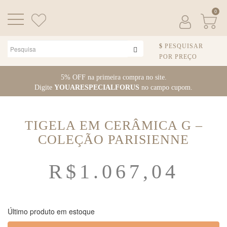
0
PESQUISAR
POR PREÇO
Pular para o conteúdo
5% OFF na primeira compra no site.
Digite
YOUARESPECIALFORUS
no campo cupom.
TIGELA EM CERÂMICA G –
COLEÇÃO PARISIENNE
R$
1.067,04
Último produto em estoque