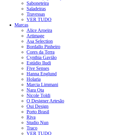
Saboneteira
Saladeiras
Travessas
VER TUDO
Marcas
Alice Aroeira
Artimage
Asa Selection
Bordallo Pinheiro
Cores da Terra
Cynthia Gavião
Estúdio Iludi
Five Senses
Hanna Englund
Holaria
Marcia Limmani
Nara Ota
Nicole Toldi
O Designer Artesão
Oui Design
Porto Brasil
Riva
Studio Nun
Traço
VER TUDO