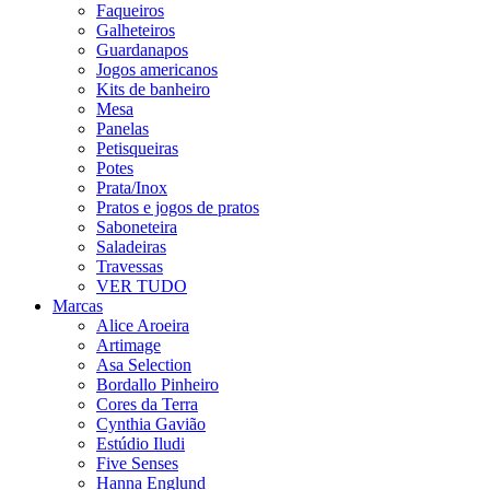
Faqueiros
Galheteiros
Guardanapos
Jogos americanos
Kits de banheiro
Mesa
Panelas
Petisqueiras
Potes
Prata/Inox
Pratos e jogos de pratos
Saboneteira
Saladeiras
Travessas
VER TUDO
Marcas
Alice Aroeira
Artimage
Asa Selection
Bordallo Pinheiro
Cores da Terra
Cynthia Gavião
Estúdio Iludi
Five Senses
Hanna Englund