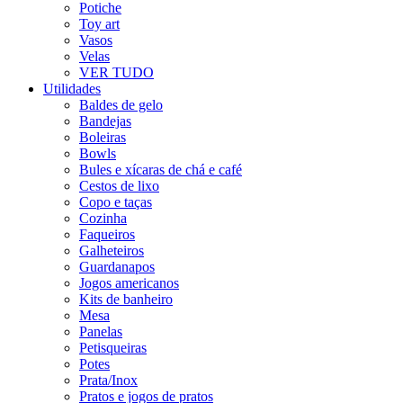
Potiche
Toy art
Vasos
Velas
VER TUDO
Utilidades
Baldes de gelo
Bandejas
Boleiras
Bowls
Bules e xícaras de chá e café
Cestos de lixo
Copo e taças
Cozinha
Faqueiros
Galheteiros
Guardanapos
Jogos americanos
Kits de banheiro
Mesa
Panelas
Petisqueiras
Potes
Prata/Inox
Pratos e jogos de pratos