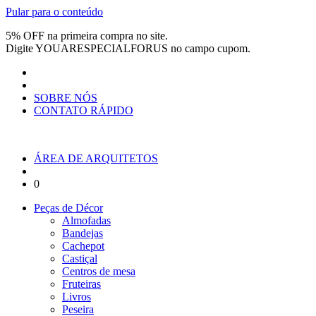
Pular para o conteúdo
5% OFF na primeira compra no site.
Digite
YOUARESPECIALFORUS
no campo cupom.
SOBRE NÓS
CONTATO RÁPIDO
ÁREA DE ARQUITETOS
0
Peças de Décor
Almofadas
Bandejas
Cachepot
Castiçal
Centros de mesa
Fruteiras
Livros
Peseira