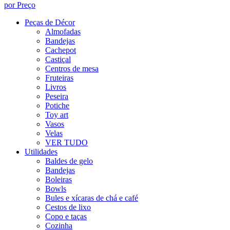
por Preço
Peças de Décor
Almofadas
Bandejas
Cachepot
Castiçal
Centros de mesa
Fruteiras
Livros
Peseira
Potiche
Toy art
Vasos
Velas
VER TUDO
Utilidades
Baldes de gelo
Bandejas
Boleiras
Bowls
Bules e xícaras de chá e café
Cestos de lixo
Copo e taças
Cozinha