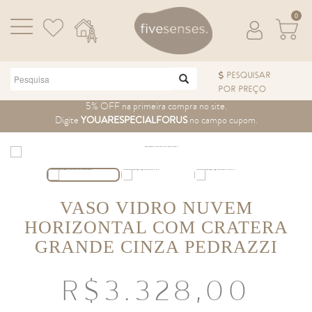
0
PESQUISAR
POR PREÇO
Pular para o conteúdo
5% OFF na primeira compra no site.
Digite
YOUARESPECIALFORUS
no campo cupom.
VASO VIDRO NUVEM
HORIZONTAL COM CRATERA
GRANDE CINZA PEDRAZZI
R$
3.328,00