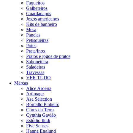
Faqueiros
Galheteiros
Guardanapos
Jogos americanos
Kits de banheiro
Mesa
Panelas
Petisqueiras
Potes
Prata/Inox
Pratos e jogos de pratos
Saboneteira
Saladeiras
Travessas
VER TUDO
Marcas
Alice Aroeira
Artimage
Asa Selection
Bordallo Pinheiro
Cores da Terra
Cynthia Gavião
Estúdio Iludi
Five Senses
Hanna Englund