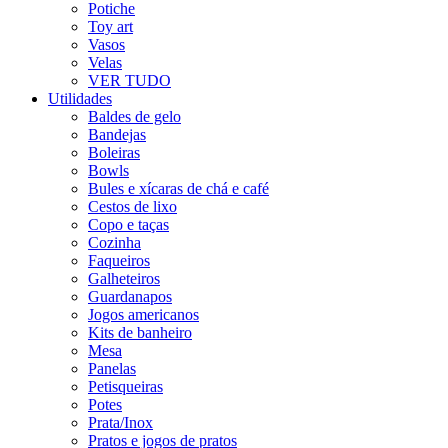
Potiche
Toy art
Vasos
Velas
VER TUDO
Utilidades
Baldes de gelo
Bandejas
Boleiras
Bowls
Bules e xícaras de chá e café
Cestos de lixo
Copo e taças
Cozinha
Faqueiros
Galheteiros
Guardanapos
Jogos americanos
Kits de banheiro
Mesa
Panelas
Petisqueiras
Potes
Prata/Inox
Pratos e jogos de pratos