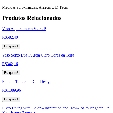
Medidas aproximadas: A 22cm x D 19cm
Produtos
Relacionados
Vaso Aquarium em Vidro P
R$
582,40
Eu quero!
Vaso Seixo Lua P Areia Claro Cores da Terra
R$
342,16
Eu quero!
Fruteira Terracota DPT Design
R$
1.389,96
Eu quero!
Livro Living with Color – Inspiration and How-Tos to Brighten Up
Your Home (Queen)