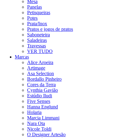
Mesa
Panelas
Petisqueiras
Potes
Prata/Inox
Pratos e jogos de pratos
Saboneteira
Saladeiras
Travessas
VER TUDO
Marcas
Alice Aroeira
Artimage
Asa Selection
Bordallo Pinheiro
Cores da Terra
Cynthia Gavião
Estúdio Iludi
Five Senses
Hanna Englund
Holaria
Marcia Limmani
Nara Ota
Nicole Toldi
O Designer Artesão