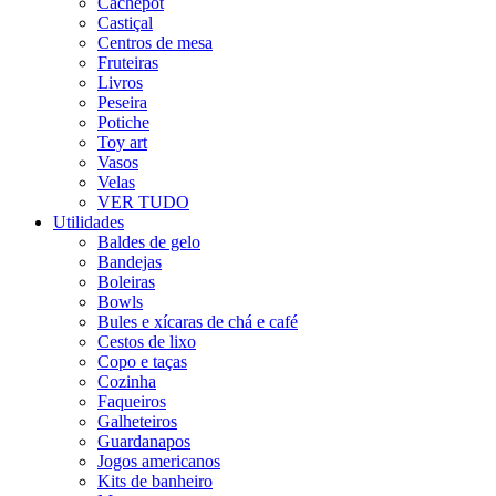
Cachepot
Castiçal
Centros de mesa
Fruteiras
Livros
Peseira
Potiche
Toy art
Vasos
Velas
VER TUDO
Utilidades
Baldes de gelo
Bandejas
Boleiras
Bowls
Bules e xícaras de chá e café
Cestos de lixo
Copo e taças
Cozinha
Faqueiros
Galheteiros
Guardanapos
Jogos americanos
Kits de banheiro