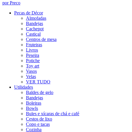
por Preço
Peças de Décor
Almofadas
Bandejas
Cachepot
Castiçal
Centros de mesa
Fruteiras
Livros
Peseira
Potiche
Toy art
Vasos
Velas
VER TUDO
Utilidades
Baldes de gelo
Bandejas
Boleiras
Bowls
Bules e xícaras de chá e café
Cestos de lixo
Copo e taças
Cozinha