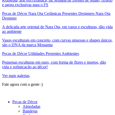
Konsepta, arte em cerâmica, na Semana de Design de Milão, ArtRio
e agora exclusivas para o FS
Peças de Décor Nara Ota Cerâmicas Presentes Designers Nara Ota
Designer
A delicada arte oriental de Nara Ota, em vasos e esculturas, dão vida
ao ambiente
Vasos esculturais em concreto, com curvas sinuosas e shapes únicos,
são o DNA da marca Monamia
Peças de Décor Utilidades Presentes Ambientes
Pequenas esculturas em ouro, com forma de flores e insetos, dão
vida e sofisticação ao décor!
Ver mais galerias
Fale agora com a gente :)
(11) 9 9192-8504
Peças de Décor
Almofadas
Bandejas