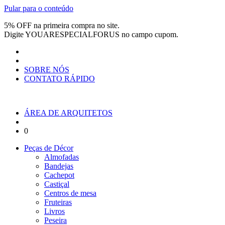
Pular para o conteúdo
5% OFF na primeira compra no site.
Digite
YOUARESPECIALFORUS
no campo cupom.
SOBRE NÓS
CONTATO RÁPIDO
ÁREA DE ARQUITETOS
0
Peças de Décor
Almofadas
Bandejas
Cachepot
Castiçal
Centros de mesa
Fruteiras
Livros
Peseira