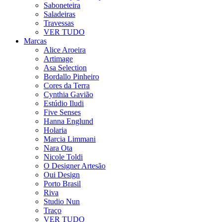
Saboneteira
Saladeiras
Travessas
VER TUDO
Marcas
Alice Aroeira
Artimage
Asa Selection
Bordallo Pinheiro
Cores da Terra
Cynthia Gavião
Estúdio Iludi
Five Senses
Hanna Englund
Holaria
Marcia Limmani
Nara Ota
Nicole Toldi
O Designer Artesão
Oui Design
Porto Brasil
Riva
Studio Nun
Traço
VER TUDO