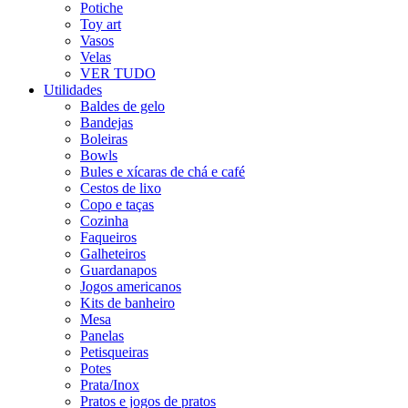
Potiche
Toy art
Vasos
Velas
VER TUDO
Utilidades
Baldes de gelo
Bandejas
Boleiras
Bowls
Bules e xícaras de chá e café
Cestos de lixo
Copo e taças
Cozinha
Faqueiros
Galheteiros
Guardanapos
Jogos americanos
Kits de banheiro
Mesa
Panelas
Petisqueiras
Potes
Prata/Inox
Pratos e jogos de pratos