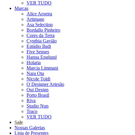
VER TUDO
Marcas
Alice Aroeira
Artimage
Asa Selection
Bordallo Pinheiro
Cores da Terra
Cynthia Gavião
Estúdio Iludi
Five Senses
Hanna Englund
Holaria
Marcia Limmani
Nara Ota
Nicole Toldi
O Designer Artesão
Oui Design
Porto Brasil
Riva
Studio Nun
Traço
VER TUDO
Sale
Nossas Galerias
Lista de Presentes