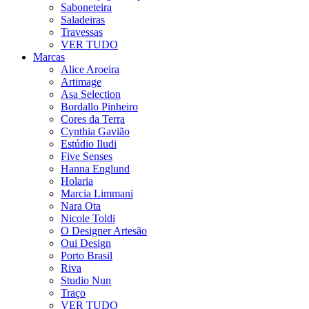
Saboneteira
Saladeiras
Travessas
VER TUDO
Marcas
Alice Aroeira
Artimage
Asa Selection
Bordallo Pinheiro
Cores da Terra
Cynthia Gavião
Estúdio Iludi
Five Senses
Hanna Englund
Holaria
Marcia Limmani
Nara Ota
Nicole Toldi
O Designer Artesão
Oui Design
Porto Brasil
Riva
Studio Nun
Traço
VER TUDO