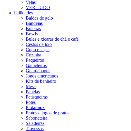
Velas
VER TUDO
Utilidades
Baldes de gelo
Bandejas
Boleiras
Bowls
Bules e xícaras de chá e café
Cestos de lixo
Copo e taças
Cozinha
Faqueiros
Galheteiros
Guardanapos
Jogos americanos
Kits de banheiro
Mesa
Panelas
Petisqueiras
Potes
Prata/Inox
Pratos e jogos de pratos
Saboneteira
Saladeiras
Travessas