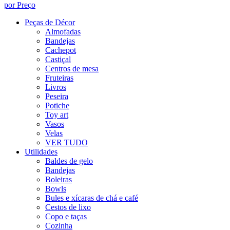
por Preço
Peças de Décor
Almofadas
Bandejas
Cachepot
Castiçal
Centros de mesa
Fruteiras
Livros
Peseira
Potiche
Toy art
Vasos
Velas
VER TUDO
Utilidades
Baldes de gelo
Bandejas
Boleiras
Bowls
Bules e xícaras de chá e café
Cestos de lixo
Copo e taças
Cozinha