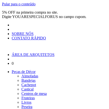
Pular para o conteúdo
5% OFF na primeira compra no site.
Digite
YOUARESPECIALFORUS
no campo cupom.
SOBRE NÓS
CONTATO RÁPIDO
ÁREA DE ARQUITETOS
0
Peças de Décor
Almofadas
Bandejas
Cachepot
Castiçal
Centros de mesa
Fruteiras
Livros
Peseira