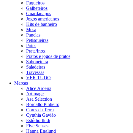
Faqueiros
Galheteiros
Guardanapos
Jogos americanos
Kits de banheiro
Mesa
Panelas
Petisqueiras
Potes
Prata/Inox
Pratos e jogos de pratos
Saboneteira
Saladeiras
Travessas
VER TUDO
Marcas
Alice Aroeira
Artimage
Asa Selection
Bordallo Pinheiro
Cores da Terra
Cynthia Gavião
Estúdio Iludi
Five Senses
Hanna Englund