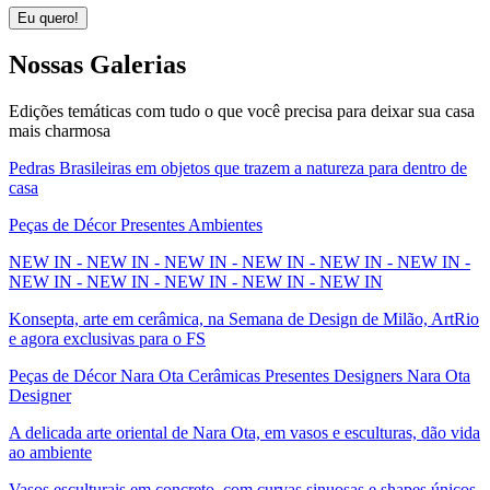
Eu quero!
Nossas
Galerias
Edições temáticas com tudo o que você precisa para deixar sua casa
mais charmosa
Pedras Brasileiras em objetos que trazem a natureza para dentro de
casa
Peças de Décor Presentes Ambientes
NEW IN - NEW IN - NEW IN - NEW IN - NEW IN - NEW IN -
NEW IN - NEW IN - NEW IN - NEW IN - NEW IN
Konsepta, arte em cerâmica, na Semana de Design de Milão, ArtRio
e agora exclusivas para o FS
Peças de Décor Nara Ota Cerâmicas Presentes Designers Nara Ota
Designer
A delicada arte oriental de Nara Ota, em vasos e esculturas, dão vida
ao ambiente
Vasos esculturais em concreto, com curvas sinuosas e shapes únicos,