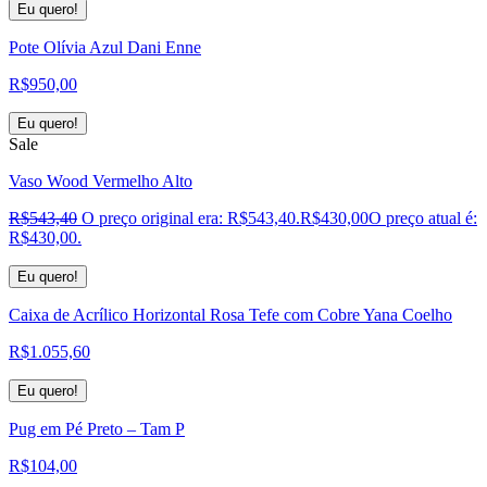
Eu quero!
Pote Olívia Azul Dani Enne
R$
950,00
Eu quero!
Sale
Vaso Wood Vermelho Alto
R$
543,40
O preço original era: R$543,40.
R$
430,00
O preço atual é:
R$430,00.
Eu quero!
Caixa de Acrílico Horizontal Rosa Tefe com Cobre Yana Coelho
R$
1.055,60
Eu quero!
Pug em Pé Preto – Tam P
R$
104,00