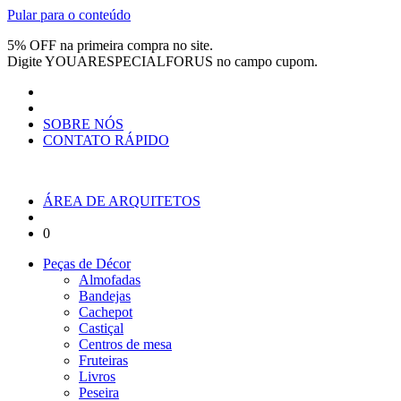
Pular para o conteúdo
5% OFF na primeira compra no site.
Digite
YOUARESPECIALFORUS
no campo cupom.
SOBRE NÓS
CONTATO RÁPIDO
ÁREA DE ARQUITETOS
0
Peças de Décor
Almofadas
Bandejas
Cachepot
Castiçal
Centros de mesa
Fruteiras
Livros
Peseira