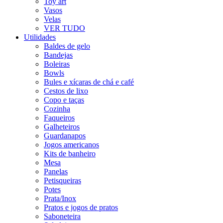
Toy art
Vasos
Velas
VER TUDO
Utilidades
Baldes de gelo
Bandejas
Boleiras
Bowls
Bules e xícaras de chá e café
Cestos de lixo
Copo e taças
Cozinha
Faqueiros
Galheteiros
Guardanapos
Jogos americanos
Kits de banheiro
Mesa
Panelas
Petisqueiras
Potes
Prata/Inox
Pratos e jogos de pratos
Saboneteira