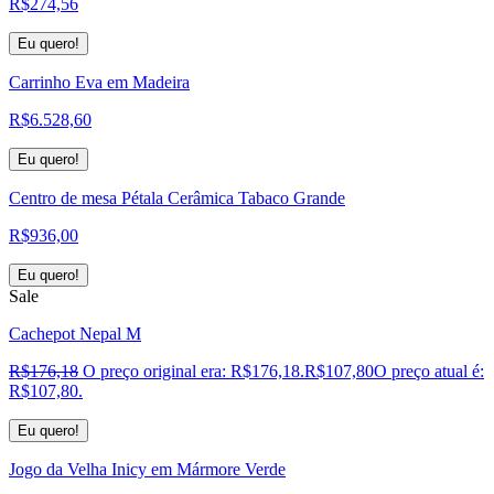
R$
274,56
Eu quero!
Carrinho Eva em Madeira
R$
6.528,60
Eu quero!
Centro de mesa Pétala Cerâmica Tabaco Grande
R$
936,00
Eu quero!
Sale
Cachepot Nepal M
R$
176,18
O preço original era: R$176,18.
R$
107,80
O preço atual é:
R$107,80.
Eu quero!
Jogo da Velha Inicy em Mármore Verde