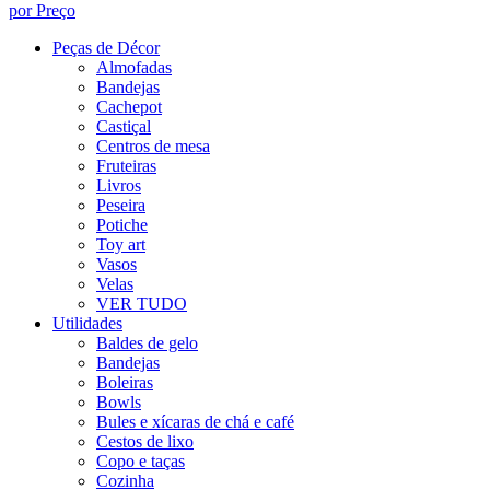
por Preço
Peças de Décor
Almofadas
Bandejas
Cachepot
Castiçal
Centros de mesa
Fruteiras
Livros
Peseira
Potiche
Toy art
Vasos
Velas
VER TUDO
Utilidades
Baldes de gelo
Bandejas
Boleiras
Bowls
Bules e xícaras de chá e café
Cestos de lixo
Copo e taças
Cozinha