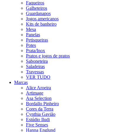
Faqueiros
Galheteiros
Guardanapos
Jogos americanos
Kits de banheiro
Mesa
Panelas
Petisqueiras
Potes
Prata/Inox
Pratos e jogos de pratos
Saboneteira
Saladeiras
Travessas
VER TUDO
Marcas
Alice Aroeira
Artimage
Asa Selection
Bordallo Pinheiro
Cores da Terra
Cynthia Gavião
Estúdio Iludi
Five Senses
Hanna Englund