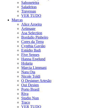
Saboneteira
Saladeiras
Travessas
VER TUDO
Marcas
Alice Aroeira
Artimage
Asa Selection
Bordallo Pinheiro
Cores da Terra
Cynthia Gavião
Estúdio Iludi
Five Senses
Hanna Englund
Holaria
Marcia Limmani
Nara Ota
Nicole Toldi
O Designer Artesão
Oui Design
Porto Brasil
Riva
Studio Nun
Traço
VER TUDO