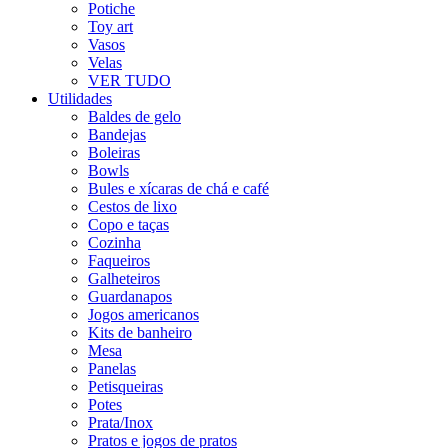
Potiche
Toy art
Vasos
Velas
VER TUDO
Utilidades
Baldes de gelo
Bandejas
Boleiras
Bowls
Bules e xícaras de chá e café
Cestos de lixo
Copo e taças
Cozinha
Faqueiros
Galheteiros
Guardanapos
Jogos americanos
Kits de banheiro
Mesa
Panelas
Petisqueiras
Potes
Prata/Inox
Pratos e jogos de pratos