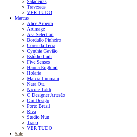
Saladeiras
Travessas
VER TUDO
Marcas
Alice Aroeira
Artimage
Asa Selection
Bordallo Pinheiro
Cores da Terra
Cynthia Gavião
Estúdio Iludi
Five Senses
Hanna Englund
Holaria
Marcia Limmani
Nara Ota
Nicole Toldi
O Designer Artesão
Oui Design
Porto Brasil
Riva
Studio Nun
Traço
VER TUDO
Sale