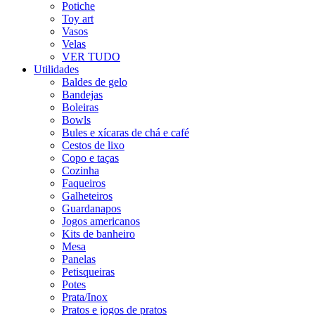
Potiche
Toy art
Vasos
Velas
VER TUDO
Utilidades
Baldes de gelo
Bandejas
Boleiras
Bowls
Bules e xícaras de chá e café
Cestos de lixo
Copo e taças
Cozinha
Faqueiros
Galheteiros
Guardanapos
Jogos americanos
Kits de banheiro
Mesa
Panelas
Petisqueiras
Potes
Prata/Inox
Pratos e jogos de pratos