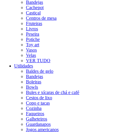
Bandejas
Cachepot
Castiçal
Centros de mesa
Fruteiras
Livros
Peseira
Potiche
Toy art
Vasos
Velas
VER TUDO
Utilidades
Baldes de gelo
Bandejas
Boleiras
Bowls
Bules e xícaras de chá e café
Cestos de lixo
Copo e taças
Cozinha
Faqueiros
Galheteiros
Guardanapos
Jogos americanos