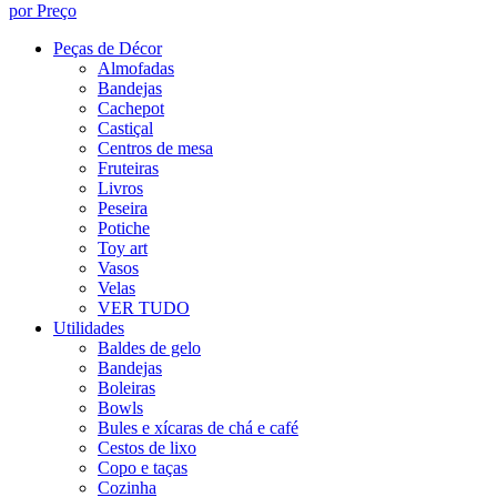
por Preço
Peças de Décor
Almofadas
Bandejas
Cachepot
Castiçal
Centros de mesa
Fruteiras
Livros
Peseira
Potiche
Toy art
Vasos
Velas
VER TUDO
Utilidades
Baldes de gelo
Bandejas
Boleiras
Bowls
Bules e xícaras de chá e café
Cestos de lixo
Copo e taças
Cozinha