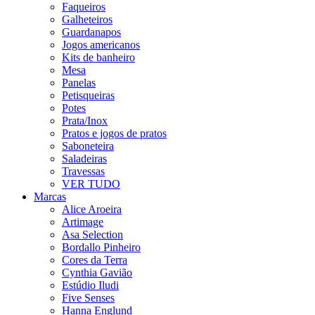
Faqueiros
Galheteiros
Guardanapos
Jogos americanos
Kits de banheiro
Mesa
Panelas
Petisqueiras
Potes
Prata/Inox
Pratos e jogos de pratos
Saboneteira
Saladeiras
Travessas
VER TUDO
Marcas
Alice Aroeira
Artimage
Asa Selection
Bordallo Pinheiro
Cores da Terra
Cynthia Gavião
Estúdio Iludi
Five Senses
Hanna Englund