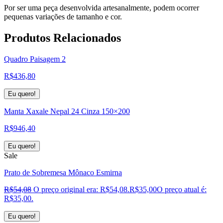
Por ser uma peça desenvolvida artesanalmente, podem ocorrer
pequenas variações de tamanho e cor.
Produtos
Relacionados
Quadro Paisagem 2
R$
436,80
Eu quero!
Manta Xaxale Nepal 24 Cinza 150×200
R$
946,40
Eu quero!
Sale
Prato de Sobremesa Mônaco Esmirna
R$
54,08
O preço original era: R$54,08.
R$
35,00
O preço atual é:
R$35,00.
Eu quero!