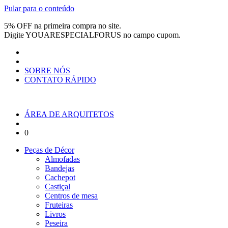
Pular para o conteúdo
5% OFF na primeira compra no site.
Digite
YOUARESPECIALFORUS
no campo cupom.
SOBRE NÓS
CONTATO RÁPIDO
ÁREA DE ARQUITETOS
0
Peças de Décor
Almofadas
Bandejas
Cachepot
Castiçal
Centros de mesa
Fruteiras
Livros
Peseira