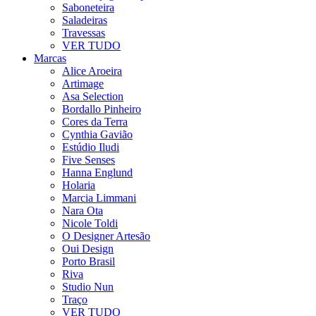
Saboneteira
Saladeiras
Travessas
VER TUDO
Marcas
Alice Aroeira
Artimage
Asa Selection
Bordallo Pinheiro
Cores da Terra
Cynthia Gavião
Estúdio Iludi
Five Senses
Hanna Englund
Holaria
Marcia Limmani
Nara Ota
Nicole Toldi
O Designer Artesão
Oui Design
Porto Brasil
Riva
Studio Nun
Traço
VER TUDO