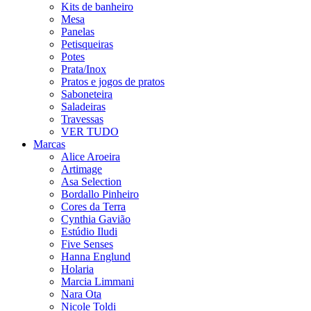
Kits de banheiro
Mesa
Panelas
Petisqueiras
Potes
Prata/Inox
Pratos e jogos de pratos
Saboneteira
Saladeiras
Travessas
VER TUDO
Marcas
Alice Aroeira
Artimage
Asa Selection
Bordallo Pinheiro
Cores da Terra
Cynthia Gavião
Estúdio Iludi
Five Senses
Hanna Englund
Holaria
Marcia Limmani
Nara Ota
Nicole Toldi