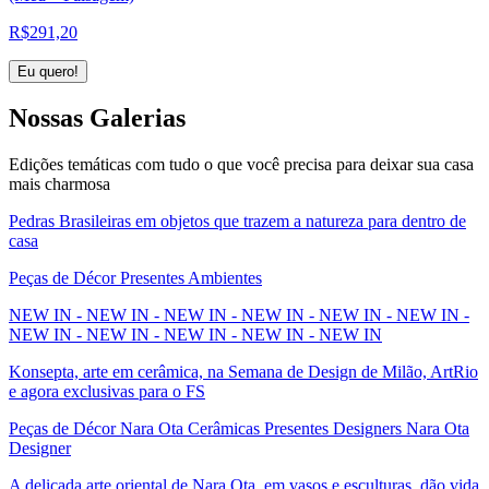
R$
291,20
Eu quero!
Nossas
Galerias
Edições temáticas com tudo o que você precisa para deixar sua casa
mais charmosa
Pedras Brasileiras em objetos que trazem a natureza para dentro de
casa
Peças de Décor Presentes Ambientes
NEW IN - NEW IN - NEW IN - NEW IN - NEW IN - NEW IN -
NEW IN - NEW IN - NEW IN - NEW IN - NEW IN
Konsepta, arte em cerâmica, na Semana de Design de Milão, ArtRio
e agora exclusivas para o FS
Peças de Décor Nara Ota Cerâmicas Presentes Designers Nara Ota
Designer
A delicada arte oriental de Nara Ota, em vasos e esculturas, dão vida