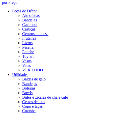
por Preço
Peças de Décor
Almofadas
Bandejas
Cachepot
Castiçal
Centros de mesa
Fruteiras
Livros
Peseira
Potiche
Toy art
Vasos
Velas
VER TUDO
Utilidades
Baldes de gelo
Bandejas
Boleiras
Bowls
Bules e xícaras de chá e café
Cestos de lixo
Copo e taças
Cozinha