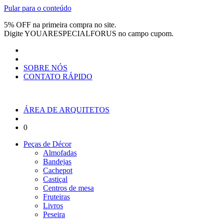
Pular para o conteúdo
5% OFF na primeira compra no site.
Digite
YOUARESPECIALFORUS
no campo cupom.
SOBRE NÓS
CONTATO RÁPIDO
ÁREA DE ARQUITETOS
0
Peças de Décor
Almofadas
Bandejas
Cachepot
Castiçal
Centros de mesa
Fruteiras
Livros
Peseira