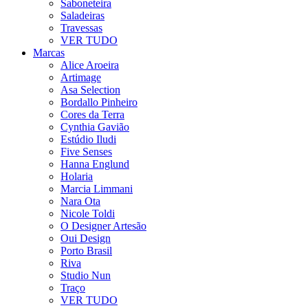
Saboneteira
Saladeiras
Travessas
VER TUDO
Marcas
Alice Aroeira
Artimage
Asa Selection
Bordallo Pinheiro
Cores da Terra
Cynthia Gavião
Estúdio Iludi
Five Senses
Hanna Englund
Holaria
Marcia Limmani
Nara Ota
Nicole Toldi
O Designer Artesão
Oui Design
Porto Brasil
Riva
Studio Nun
Traço
VER TUDO