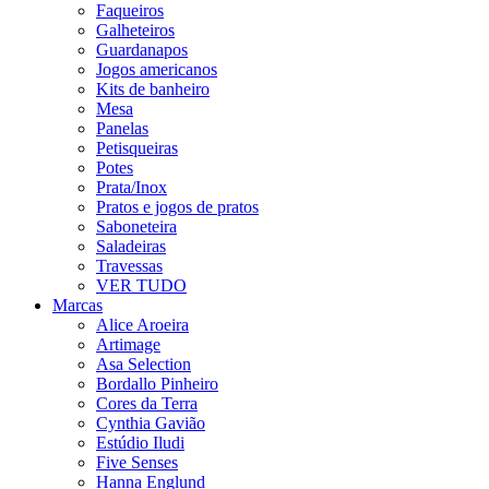
Faqueiros
Galheteiros
Guardanapos
Jogos americanos
Kits de banheiro
Mesa
Panelas
Petisqueiras
Potes
Prata/Inox
Pratos e jogos de pratos
Saboneteira
Saladeiras
Travessas
VER TUDO
Marcas
Alice Aroeira
Artimage
Asa Selection
Bordallo Pinheiro
Cores da Terra
Cynthia Gavião
Estúdio Iludi
Five Senses
Hanna Englund