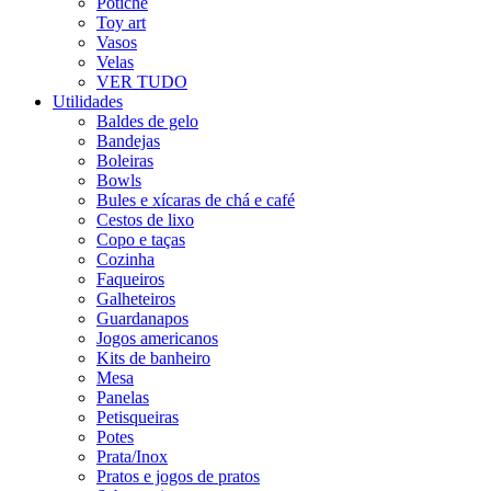
Potiche
Toy art
Vasos
Velas
VER TUDO
Utilidades
Baldes de gelo
Bandejas
Boleiras
Bowls
Bules e xícaras de chá e café
Cestos de lixo
Copo e taças
Cozinha
Faqueiros
Galheteiros
Guardanapos
Jogos americanos
Kits de banheiro
Mesa
Panelas
Petisqueiras
Potes
Prata/Inox
Pratos e jogos de pratos