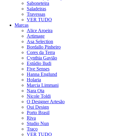
Saboneteira
Saladeiras
Travessas
VER TUDO
Marcas
Alice Aroeira
Artimage
Asa Selection
Bordallo Pinheiro
Cores da Terra
Cynthia Gavião
Estúdio Iludi
Five Senses
Hanna Englund
Holaria
Marcia Limmani
Nara Ota
Nicole Toldi
O Designer Artesão
Oui Design
Porto Brasil
Riva
Studio Nun
Traço
VER TUDO