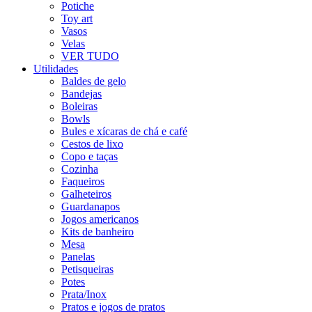
Potiche
Toy art
Vasos
Velas
VER TUDO
Utilidades
Baldes de gelo
Bandejas
Boleiras
Bowls
Bules e xícaras de chá e café
Cestos de lixo
Copo e taças
Cozinha
Faqueiros
Galheteiros
Guardanapos
Jogos americanos
Kits de banheiro
Mesa
Panelas
Petisqueiras
Potes
Prata/Inox
Pratos e jogos de pratos