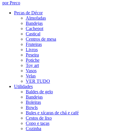
por Preço
Peças de Décor
Almofadas
Bandejas
Cachepot
Castiçal
Centros de mesa
Fruteiras
Livros
Peseira
Potiche
Toy art
Vasos
Velas
VER TUDO
Utilidades
Baldes de gelo
Bandejas
Boleiras
Bowls
Bules e xícaras de chá e café
Cestos de lixo
Copo e taças
Cozinha