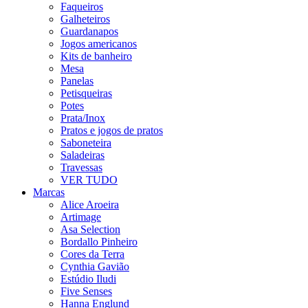
Faqueiros
Galheteiros
Guardanapos
Jogos americanos
Kits de banheiro
Mesa
Panelas
Petisqueiras
Potes
Prata/Inox
Pratos e jogos de pratos
Saboneteira
Saladeiras
Travessas
VER TUDO
Marcas
Alice Aroeira
Artimage
Asa Selection
Bordallo Pinheiro
Cores da Terra
Cynthia Gavião
Estúdio Iludi
Five Senses
Hanna Englund