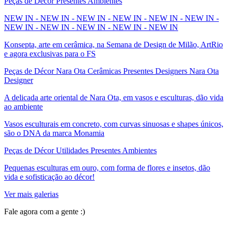
Peças de Décor Presentes Ambientes
NEW IN - NEW IN - NEW IN - NEW IN - NEW IN - NEW IN -
NEW IN - NEW IN - NEW IN - NEW IN - NEW IN
Konsepta, arte em cerâmica, na Semana de Design de Milão, ArtRio
e agora exclusivas para o FS
Peças de Décor Nara Ota Cerâmicas Presentes Designers Nara Ota
Designer
A delicada arte oriental de Nara Ota, em vasos e esculturas, dão vida
ao ambiente
Vasos esculturais em concreto, com curvas sinuosas e shapes únicos,
são o DNA da marca Monamia
Peças de Décor Utilidades Presentes Ambientes
Pequenas esculturas em ouro, com forma de flores e insetos, dão
vida e sofisticação ao décor!
Ver mais galerias
Fale agora com a gente :)
(11) 9 9192-8504