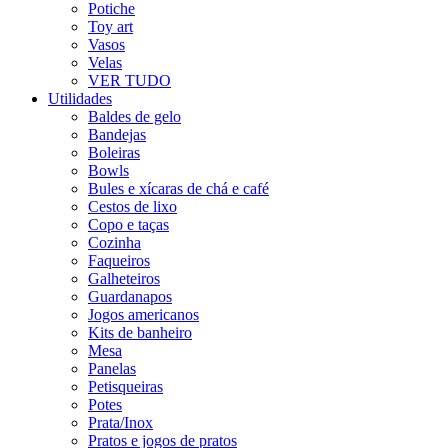
Potiche
Toy art
Vasos
Velas
VER TUDO
Utilidades
Baldes de gelo
Bandejas
Boleiras
Bowls
Bules e xícaras de chá e café
Cestos de lixo
Copo e taças
Cozinha
Faqueiros
Galheteiros
Guardanapos
Jogos americanos
Kits de banheiro
Mesa
Panelas
Petisqueiras
Potes
Prata/Inox
Pratos e jogos de pratos