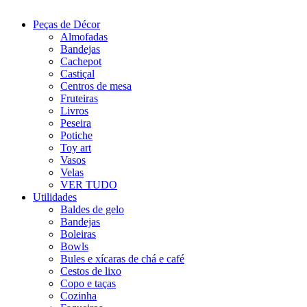
Peças de Décor
Almofadas
Bandejas
Cachepot
Castiçal
Centros de mesa
Fruteiras
Livros
Peseira
Potiche
Toy art
Vasos
Velas
VER TUDO
Utilidades
Baldes de gelo
Bandejas
Boleiras
Bowls
Bules e xícaras de chá e café
Cestos de lixo
Copo e taças
Cozinha