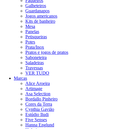
Faqueiros
Galheteiros
Guardanapos
Jogos americanos
Kits de banheiro
Mesa
Panelas
Petisqueiras
Potes
Prata/Inox
Pratos e jogos de pratos
Saboneteira
Saladeiras
Travessas
VER TUDO
Marcas
Alice Aroeira
Artimage
Asa Selection
Bordallo Pinheiro
Cores da Terra
Cynthia Gavião
Estúdio Iludi
Five Senses
Hanna Englund