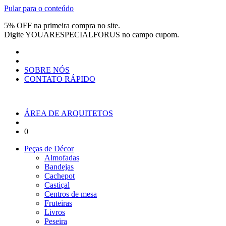
Pular para o conteúdo
5% OFF na primeira compra no site.
Digite
YOUARESPECIALFORUS
no campo cupom.
SOBRE NÓS
CONTATO RÁPIDO
ÁREA DE ARQUITETOS
0
Peças de Décor
Almofadas
Bandejas
Cachepot
Castiçal
Centros de mesa
Fruteiras
Livros
Peseira