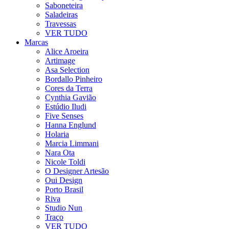
Saboneteira
Saladeiras
Travessas
VER TUDO
Marcas
Alice Aroeira
Artimage
Asa Selection
Bordallo Pinheiro
Cores da Terra
Cynthia Gavião
Estúdio Iludi
Five Senses
Hanna Englund
Holaria
Marcia Limmani
Nara Ota
Nicole Toldi
O Designer Artesão
Oui Design
Porto Brasil
Riva
Studio Nun
Traço
VER TUDO