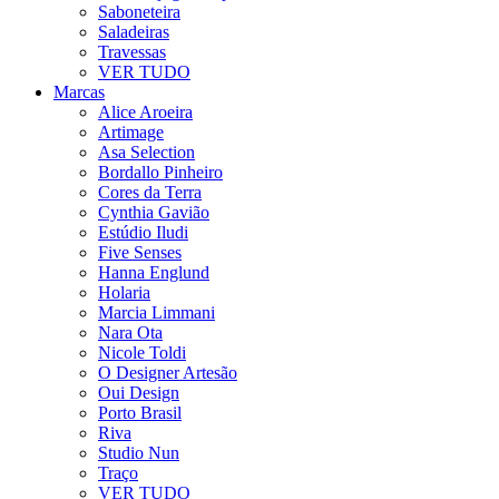
Saboneteira
Saladeiras
Travessas
VER TUDO
Marcas
Alice Aroeira
Artimage
Asa Selection
Bordallo Pinheiro
Cores da Terra
Cynthia Gavião
Estúdio Iludi
Five Senses
Hanna Englund
Holaria
Marcia Limmani
Nara Ota
Nicole Toldi
O Designer Artesão
Oui Design
Porto Brasil
Riva
Studio Nun
Traço
VER TUDO