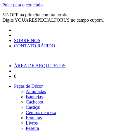
Pular para o conteúdo
5% OFF na primeira compra no site.
Digite
YOUARESPECIALFORUS
no campo cupom.
SOBRE NÓS
CONTATO RÁPIDO
ÁREA DE ARQUITETOS
0
Peças de Décor
Almofadas
Bandejas
Cachepot
Castiçal
Centros de mesa
Fruteiras
Livros
Peseira