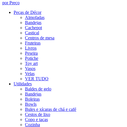
por Preço
Peças de Décor
Almofadas
Bandejas
Cachepot
Castiçal
Centros de mesa
Fruteiras
Livros
Peseira
Potiche
Toy art
Vasos
Velas
VER TUDO
Utilidades
Baldes de gelo
Bandejas
Boleiras
Bowls
Bules e xícaras de chá e café
Cestos de lixo
Copo e taças
Cozinha