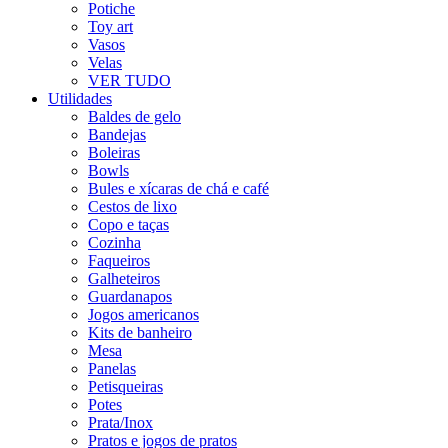
Potiche
Toy art
Vasos
Velas
VER TUDO
Utilidades
Baldes de gelo
Bandejas
Boleiras
Bowls
Bules e xícaras de chá e café
Cestos de lixo
Copo e taças
Cozinha
Faqueiros
Galheteiros
Guardanapos
Jogos americanos
Kits de banheiro
Mesa
Panelas
Petisqueiras
Potes
Prata/Inox
Pratos e jogos de pratos