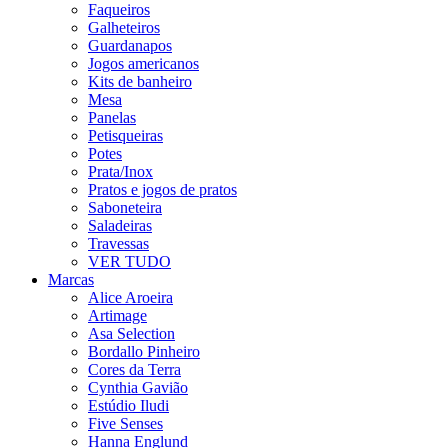
Faqueiros
Galheteiros
Guardanapos
Jogos americanos
Kits de banheiro
Mesa
Panelas
Petisqueiras
Potes
Prata/Inox
Pratos e jogos de pratos
Saboneteira
Saladeiras
Travessas
VER TUDO
Marcas
Alice Aroeira
Artimage
Asa Selection
Bordallo Pinheiro
Cores da Terra
Cynthia Gavião
Estúdio Iludi
Five Senses
Hanna Englund