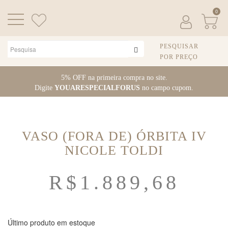
0
PESQUISAR
POR PREÇO
Pular
5% OFF na primeira compra no site.
para
Digite
YOUARESPECIALFORUS
no campo cupom.
o
conteúdo
VASO (FORA DE) ÓRBITA IV
NICOLE TOLDI
R$
1.889,68
Último produto em estoque