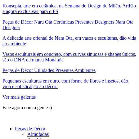
Konsepta, arte em cerâmica, na Semana de Design de Milão, ArtRio
e agora exclusivas para o FS
Peças de Décor Nara Ota Cerâmicas Presentes Designers Nara Ota
Designer
A delicada arte oriental de Nara Ota, em vasos e esculturas, dão vida
ao ambiente
Vasos esculturais em concreto, com curvas sinuosas e shapes únicos,
são o DNA da marca Monamia
Peças de Décor Utilidades Presentes Ambientes
Pequenas esculturas em ouro, com forma de flores e insetos, dão
vida e sofisticação ao décor!
Ver mais galerias
Fale agora com a gente :)
(11) 9 9192-8504
Peças de Décor
Almofadas