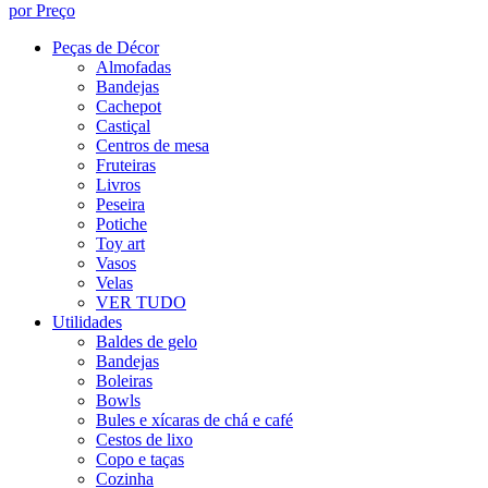
por Preço
Peças de Décor
Almofadas
Bandejas
Cachepot
Castiçal
Centros de mesa
Fruteiras
Livros
Peseira
Potiche
Toy art
Vasos
Velas
VER TUDO
Utilidades
Baldes de gelo
Bandejas
Boleiras
Bowls
Bules e xícaras de chá e café
Cestos de lixo
Copo e taças
Cozinha