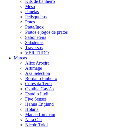
Kits de banheiro
Mesa
Panelas
Petisqueiras
Potes
Prata/Inox
Pratos e jogos de pratos
Saboneteira
Saladeiras
Travessas
VER TUDO
Marcas
Alice Aroeira
Artimage
Asa Selection
Bordallo Pinheiro
Cores da Terra
Cynthia Gavião
Estúdio Iludi
Five Senses
Hanna Englund
Holaria
Marcia Limmani
Nara Ota
Nicole Toldi