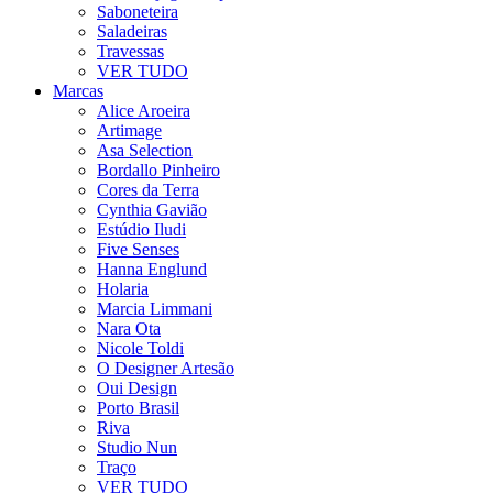
Saboneteira
Saladeiras
Travessas
VER TUDO
Marcas
Alice Aroeira
Artimage
Asa Selection
Bordallo Pinheiro
Cores da Terra
Cynthia Gavião
Estúdio Iludi
Five Senses
Hanna Englund
Holaria
Marcia Limmani
Nara Ota
Nicole Toldi
O Designer Artesão
Oui Design
Porto Brasil
Riva
Studio Nun
Traço
VER TUDO