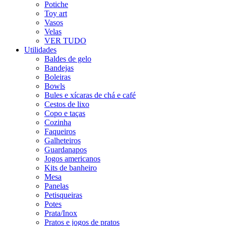
Potiche
Toy art
Vasos
Velas
VER TUDO
Utilidades
Baldes de gelo
Bandejas
Boleiras
Bowls
Bules e xícaras de chá e café
Cestos de lixo
Copo e taças
Cozinha
Faqueiros
Galheteiros
Guardanapos
Jogos americanos
Kits de banheiro
Mesa
Panelas
Petisqueiras
Potes
Prata/Inox
Pratos e jogos de pratos