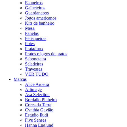
Faqueiros
Galheteiros
Guardanapos
Jogos americanos
Kits de banheiro
Mesa
Panelas
Petisqueiras
Potes
Prata/Inox
Pratos e jogos de pratos
Saboneteira
Saladeiras
Travessas
VER TUDO
Marcas
Alice Aroeira
Artimage
Asa Selection
Bordallo Pinheiro
Cores da Terra
Cynthia Gavião
Estúdio Iludi
Five Senses
Hanna Englund