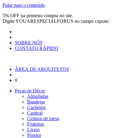
Pular para o conteúdo
5% OFF na primeira compra no site.
Digite
YOUARESPECIALFORUS
no campo cupom.
SOBRE NÓS
CONTATO RÁPIDO
ÁREA DE ARQUITETOS
0
Peças de Décor
Almofadas
Bandejas
Cachepot
Castiçal
Centros de mesa
Fruteiras
Livros
Peseira