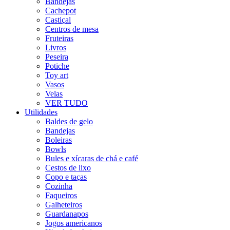
Bandejas
Cachepot
Castiçal
Centros de mesa
Fruteiras
Livros
Peseira
Potiche
Toy art
Vasos
Velas
VER TUDO
Utilidades
Baldes de gelo
Bandejas
Boleiras
Bowls
Bules e xícaras de chá e café
Cestos de lixo
Copo e taças
Cozinha
Faqueiros
Galheteiros
Guardanapos
Jogos americanos