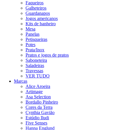
Faqueiros
Galheteiros
Guardanapos
Jogos americanos
Kits de banheiro
Mesa
Panelas
Petisqueiras
Potes
Prata/Inox
Pratos e jogos de pratos
Saboneteira
Saladeiras
Travessas
VER TUDO
Marcas
Alice Aroeira
Artimage
Asa Selection
Bordallo Pinheiro
Cores da Terra
Cynthia Gavião
Estúdio Iludi
Five Senses
Hanna Englund