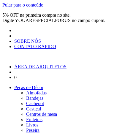
Pular para o conteúdo
5% OFF na primeira compra no site.
Digite
YOUARESPECIALFORUS
no campo cupom.
SOBRE NÓS
CONTATO RÁPIDO
ÁREA DE ARQUITETOS
0
Peças de Décor
Almofadas
Bandejas
Cachepot
Castiçal
Centros de mesa
Fruteiras
Livros
Peseira