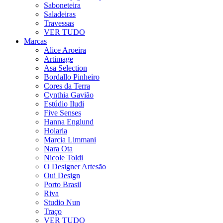
Saboneteira
Saladeiras
Travessas
VER TUDO
Marcas
Alice Aroeira
Artimage
Asa Selection
Bordallo Pinheiro
Cores da Terra
Cynthia Gavião
Estúdio Iludi
Five Senses
Hanna Englund
Holaria
Marcia Limmani
Nara Ota
Nicole Toldi
O Designer Artesão
Oui Design
Porto Brasil
Riva
Studio Nun
Traço
VER TUDO