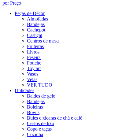
por Preço
Peças de Décor
Almofadas
Bandejas
Cachepot
Castiçal
Centros de mesa
Fruteiras
Livros
Peseira
Potiche
Toy art
Vasos
Velas
VER TUDO
Utilidades
Baldes de gelo
Bandejas
Boleiras
Bowls
Bules e xícaras de chá e café
Cestos de lixo
Copo e taças
Cozinha