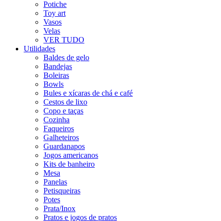
Potiche
Toy art
Vasos
Velas
VER TUDO
Utilidades
Baldes de gelo
Bandejas
Boleiras
Bowls
Bules e xícaras de chá e café
Cestos de lixo
Copo e taças
Cozinha
Faqueiros
Galheteiros
Guardanapos
Jogos americanos
Kits de banheiro
Mesa
Panelas
Petisqueiras
Potes
Prata/Inox
Pratos e jogos de pratos