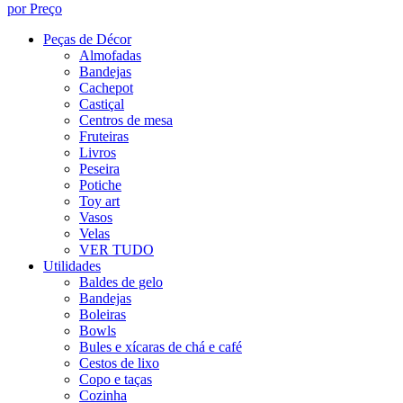
por Preço
Peças de Décor
Almofadas
Bandejas
Cachepot
Castiçal
Centros de mesa
Fruteiras
Livros
Peseira
Potiche
Toy art
Vasos
Velas
VER TUDO
Utilidades
Baldes de gelo
Bandejas
Boleiras
Bowls
Bules e xícaras de chá e café
Cestos de lixo
Copo e taças
Cozinha