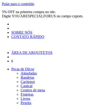
Pular para o conteúdo
5% OFF na primeira compra no site.
Digite
YOUARESPECIALFORUS
no campo cupom.
SOBRE NÓS
CONTATO RÁPIDO
ÁREA DE ARQUITETOS
0
Peças de Décor
Almofadas
Bandejas
Cachepot
Castiçal
Centros de mesa
Fruteiras
Livros
Peseira