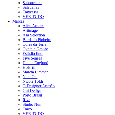
Saboneteira
Saladeiras
Travessas
VER TUDO
Marcas
Alice Aroeira
Artimage
Asa Selection
Bordallo Pinheiro
Cores da Terra
Cynthia Gavião
Estúdio Iludi
Five Senses
Hanna Englund
Holaria
Marcia Limmani
Nara Ota
Nicole Toldi
O Designer Artesão
Oui Design
Porto Brasil
Riva
Studio Nun
Traço
VER TUDO