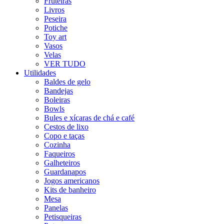
Fruteiras
Livros
Peseira
Potiche
Toy art
Vasos
Velas
VER TUDO
Utilidades
Baldes de gelo
Bandejas
Boleiras
Bowls
Bules e xícaras de chá e café
Cestos de lixo
Copo e taças
Cozinha
Faqueiros
Galheteiros
Guardanapos
Jogos americanos
Kits de banheiro
Mesa
Panelas
Petisqueiras