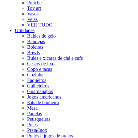
Potiche
Toy art
Vasos
Velas
VER TUDO
Utilidades
Baldes de gelo
Bandejas
Boleiras
Bowls
Bules e xícaras de chá e café
Cestos de lixo
Copo e taças
Cozinha
Faqueiros
Galheteiros
Guardanapos
Jogos americanos
Kits de banheiro
Mesa
Panelas
Petisqueiras
Potes
Prata/Inox
Pratos e jogos de pratos