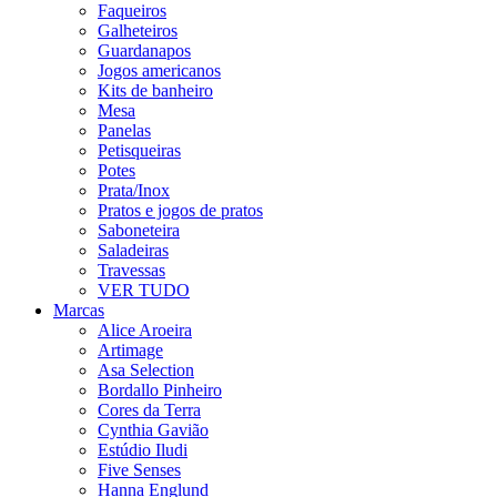
Faqueiros
Galheteiros
Guardanapos
Jogos americanos
Kits de banheiro
Mesa
Panelas
Petisqueiras
Potes
Prata/Inox
Pratos e jogos de pratos
Saboneteira
Saladeiras
Travessas
VER TUDO
Marcas
Alice Aroeira
Artimage
Asa Selection
Bordallo Pinheiro
Cores da Terra
Cynthia Gavião
Estúdio Iludi
Five Senses
Hanna Englund