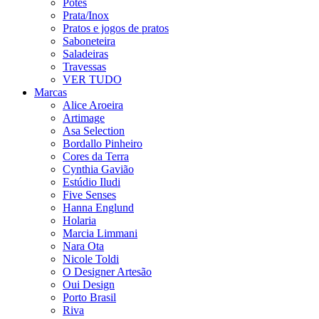
Potes
Prata/Inox
Pratos e jogos de pratos
Saboneteira
Saladeiras
Travessas
VER TUDO
Marcas
Alice Aroeira
Artimage
Asa Selection
Bordallo Pinheiro
Cores da Terra
Cynthia Gavião
Estúdio Iludi
Five Senses
Hanna Englund
Holaria
Marcia Limmani
Nara Ota
Nicole Toldi
O Designer Artesão
Oui Design
Porto Brasil
Riva