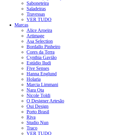
Saboneteira
Saladeiras
Travessas
VER TUDO
Marcas
Alice Aroeira
Artimage
Asa Selection
Bordallo Pinheiro
Cores da Terra
Cynthia Gavião
Estúdio Iludi
Five Senses
Hanna Englund
Holaria
Marcia Limmani
Nara Ota
Nicole Toldi
O Designer Artesão
Oui Design
Porto Brasil
Riva
Studio Nun
Traço
VER TUDO