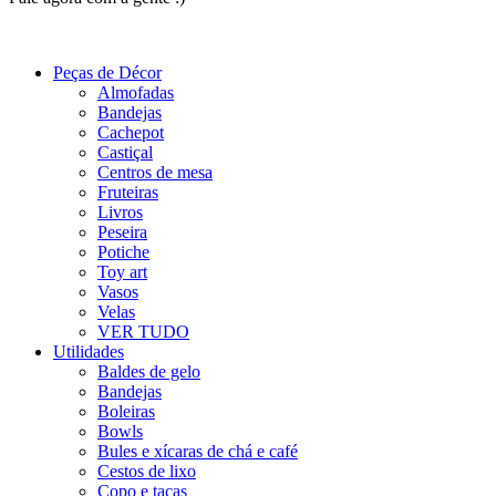
Peças de Décor
Almofadas
Bandejas
Cachepot
Castiçal
Centros de mesa
Fruteiras
Livros
Peseira
Potiche
Toy art
Vasos
Velas
VER TUDO
Utilidades
Baldes de gelo
Bandejas
Boleiras
Bowls
Bules e xícaras de chá e café
Cestos de lixo
Copo e taças