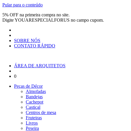
Pular para o conteúdo
5% OFF na primeira compra no site.
Digite
YOUARESPECIALFORUS
no campo cupom.
SOBRE NÓS
CONTATO RÁPIDO
ÁREA DE ARQUITETOS
0
Peças de Décor
Almofadas
Bandejas
Cachepot
Castiçal
Centros de mesa
Fruteiras
Livros
Peseira