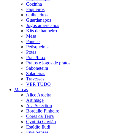
Cozinha
Faqueiros
Galheteiros
Guardanapos
Jogos americanos
Kits de banheiro
Mesa
Panelas
Petisqueiras
Potes
Prata/Inox
Pratos e jogos de pratos
Saboneteira
Saladeiras
Travessas
VER TUDO
Marcas
Alice Aroeira
Artimage
Asa Selection
Bordallo Pinheiro
Cores da Terra
Cynthia Gavião
Estúdio Iludi
Five Senses