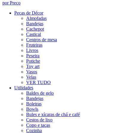
por Preço
Peças de Décor
Almofadas
Bandejas
Cachepot
Castiçal
Centros de mesa
Fruteiras
Livros
Peseira
Potiche
Toy art
Vasos
Velas
VER TUDO
Utilidades
Baldes de gelo
Bandejas
Boleiras
Bowls
Bules e xícaras de chá e café
Cestos de lixo
Copo e taças
Cozinha