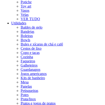
Potiche
Toy art
Vasos
Velas
VER TUDO
Utilidades
Baldes de gelo
Bandejas
Boleiras
Bowls
Bules e xícaras de chá e café
Cestos de lixo
Copo e taças
Cozinha
Faqueiros
Galheteiros
Guardanapos
Jogos americanos
Kits de banheiro
Mesa
Panelas
Petisqueiras
Potes
Prata/Inox
Pratos e jogos de pratos