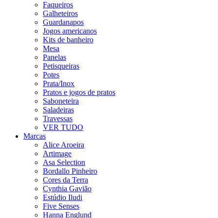
Faqueiros
Galheteiros
Guardanapos
Jogos americanos
Kits de banheiro
Mesa
Panelas
Petisqueiras
Potes
Prata/Inox
Pratos e jogos de pratos
Saboneteira
Saladeiras
Travessas
VER TUDO
Marcas
Alice Aroeira
Artimage
Asa Selection
Bordallo Pinheiro
Cores da Terra
Cynthia Gavião
Estúdio Iludi
Five Senses
Hanna Englund