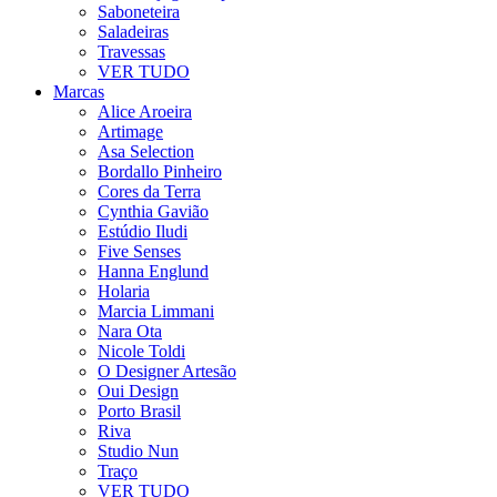
Saboneteira
Saladeiras
Travessas
VER TUDO
Marcas
Alice Aroeira
Artimage
Asa Selection
Bordallo Pinheiro
Cores da Terra
Cynthia Gavião
Estúdio Iludi
Five Senses
Hanna Englund
Holaria
Marcia Limmani
Nara Ota
Nicole Toldi
O Designer Artesão
Oui Design
Porto Brasil
Riva
Studio Nun
Traço
VER TUDO