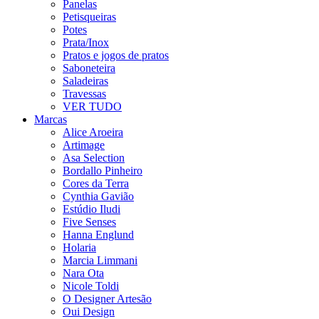
Panelas
Petisqueiras
Potes
Prata/Inox
Pratos e jogos de pratos
Saboneteira
Saladeiras
Travessas
VER TUDO
Marcas
Alice Aroeira
Artimage
Asa Selection
Bordallo Pinheiro
Cores da Terra
Cynthia Gavião
Estúdio Iludi
Five Senses
Hanna Englund
Holaria
Marcia Limmani
Nara Ota
Nicole Toldi
O Designer Artesão
Oui Design