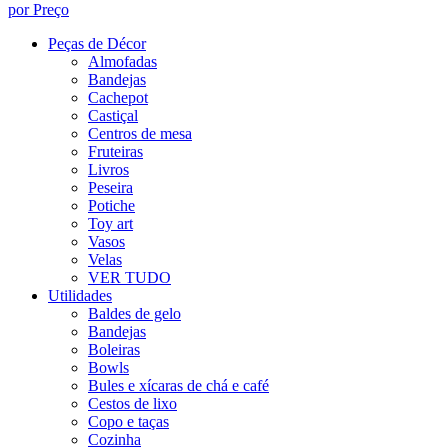
por Preço
Peças de Décor
Almofadas
Bandejas
Cachepot
Castiçal
Centros de mesa
Fruteiras
Livros
Peseira
Potiche
Toy art
Vasos
Velas
VER TUDO
Utilidades
Baldes de gelo
Bandejas
Boleiras
Bowls
Bules e xícaras de chá e café
Cestos de lixo
Copo e taças
Cozinha