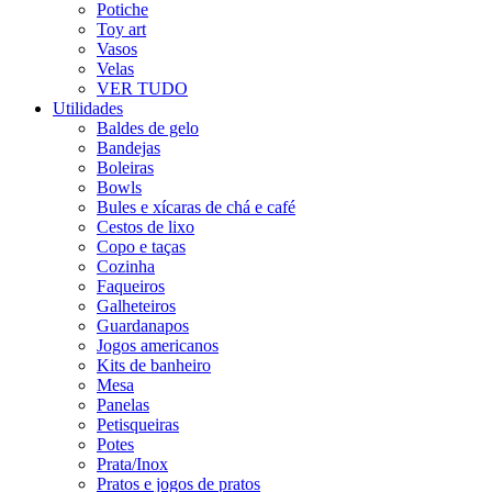
Potiche
Toy art
Vasos
Velas
VER TUDO
Utilidades
Baldes de gelo
Bandejas
Boleiras
Bowls
Bules e xícaras de chá e café
Cestos de lixo
Copo e taças
Cozinha
Faqueiros
Galheteiros
Guardanapos
Jogos americanos
Kits de banheiro
Mesa
Panelas
Petisqueiras
Potes
Prata/Inox
Pratos e jogos de pratos