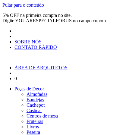
Pular para o conteúdo
5% OFF na primeira compra no site.
Digite
YOUARESPECIALFORUS
no campo cupom.
SOBRE NÓS
CONTATO RÁPIDO
ÁREA DE ARQUITETOS
0
Peças de Décor
Almofadas
Bandejas
Cachepot
Castiçal
Centros de mesa
Fruteiras
Livros
Peseira