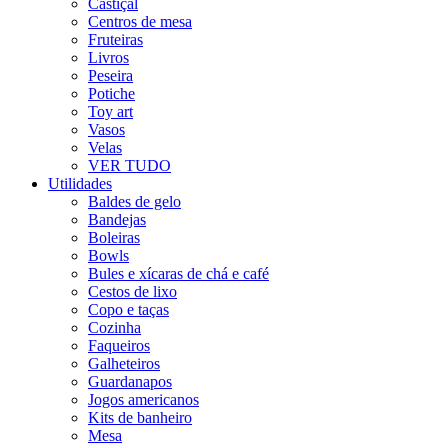
Castiçal
Centros de mesa
Fruteiras
Livros
Peseira
Potiche
Toy art
Vasos
Velas
VER TUDO
Utilidades
Baldes de gelo
Bandejas
Boleiras
Bowls
Bules e xícaras de chá e café
Cestos de lixo
Copo e taças
Cozinha
Faqueiros
Galheteiros
Guardanapos
Jogos americanos
Kits de banheiro
Mesa