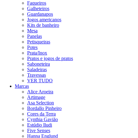
Faqueiros
Galheteiros
Guardanapos
Jogos americanos
Kits de banheiro
Mesa
Panelas
Petisqueiras
Potes
Prata/Inox
Pratos e jogos de pratos
Saboneteira
Saladeiras
Travessas
VER TUDO
Marcas
Alice Aroeira
Artimage
Asa Selection
Bordallo Pinheiro
Cores da Terra
Cynthia Gavião
Estúdio Iludi
Five Senses
Hanna Englund