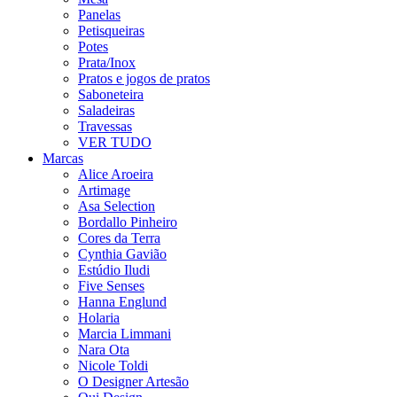
Panelas
Petisqueiras
Potes
Prata/Inox
Pratos e jogos de pratos
Saboneteira
Saladeiras
Travessas
VER TUDO
Marcas
Alice Aroeira
Artimage
Asa Selection
Bordallo Pinheiro
Cores da Terra
Cynthia Gavião
Estúdio Iludi
Five Senses
Hanna Englund
Holaria
Marcia Limmani
Nara Ota
Nicole Toldi
O Designer Artesão