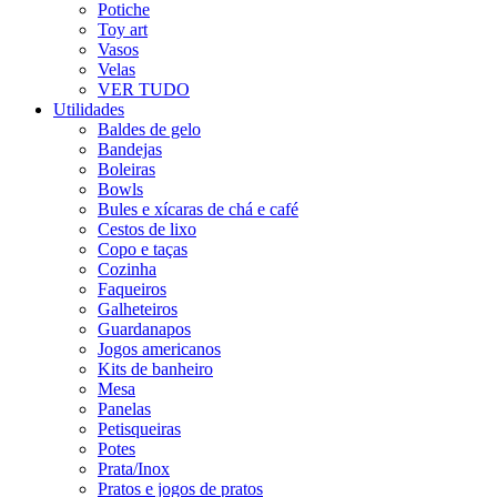
Potiche
Toy art
Vasos
Velas
VER TUDO
Utilidades
Baldes de gelo
Bandejas
Boleiras
Bowls
Bules e xícaras de chá e café
Cestos de lixo
Copo e taças
Cozinha
Faqueiros
Galheteiros
Guardanapos
Jogos americanos
Kits de banheiro
Mesa
Panelas
Petisqueiras
Potes
Prata/Inox
Pratos e jogos de pratos