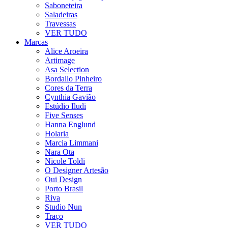
Saboneteira
Saladeiras
Travessas
VER TUDO
Marcas
Alice Aroeira
Artimage
Asa Selection
Bordallo Pinheiro
Cores da Terra
Cynthia Gavião
Estúdio Iludi
Five Senses
Hanna Englund
Holaria
Marcia Limmani
Nara Ota
Nicole Toldi
O Designer Artesão
Oui Design
Porto Brasil
Riva
Studio Nun
Traço
VER TUDO