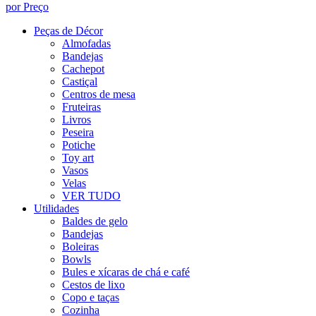
por Preço
Peças de Décor
Almofadas
Bandejas
Cachepot
Castiçal
Centros de mesa
Fruteiras
Livros
Peseira
Potiche
Toy art
Vasos
Velas
VER TUDO
Utilidades
Baldes de gelo
Bandejas
Boleiras
Bowls
Bules e xícaras de chá e café
Cestos de lixo
Copo e taças
Cozinha