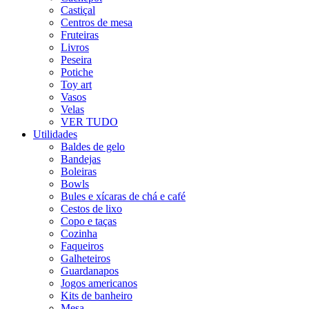
Castiçal
Centros de mesa
Fruteiras
Livros
Peseira
Potiche
Toy art
Vasos
Velas
VER TUDO
Utilidades
Baldes de gelo
Bandejas
Boleiras
Bowls
Bules e xícaras de chá e café
Cestos de lixo
Copo e taças
Cozinha
Faqueiros
Galheteiros
Guardanapos
Jogos americanos
Kits de banheiro
Mesa