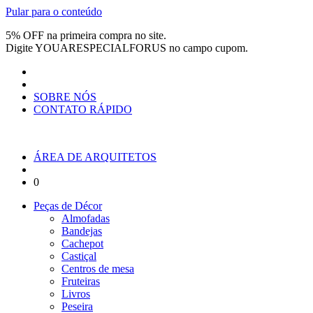
Pular para o conteúdo
5% OFF na primeira compra no site.
Digite
YOUARESPECIALFORUS
no campo cupom.
SOBRE NÓS
CONTATO RÁPIDO
ÁREA DE ARQUITETOS
0
Peças de Décor
Almofadas
Bandejas
Cachepot
Castiçal
Centros de mesa
Fruteiras
Livros
Peseira