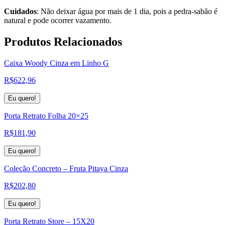
Cuidados
: Não deixar água por mais de 1 dia, pois a pedra-sabão é
natural e pode ocorrer vazamento.
Produtos
Relacionados
Caixa Woody Cinza em Linho G
R$
622,96
Eu quero!
Porta Retrato Folha 20×25
R$
181,90
Eu quero!
Coleção Concreto – Fruta Pitaya Cinza
R$
202,80
Eu quero!
Porta Retrato Store – 15X20