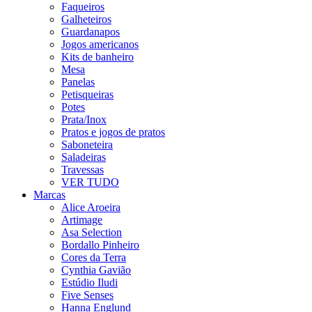
Faqueiros
Galheteiros
Guardanapos
Jogos americanos
Kits de banheiro
Mesa
Panelas
Petisqueiras
Potes
Prata/Inox
Pratos e jogos de pratos
Saboneteira
Saladeiras
Travessas
VER TUDO
Marcas
Alice Aroeira
Artimage
Asa Selection
Bordallo Pinheiro
Cores da Terra
Cynthia Gavião
Estúdio Iludi
Five Senses
Hanna Englund