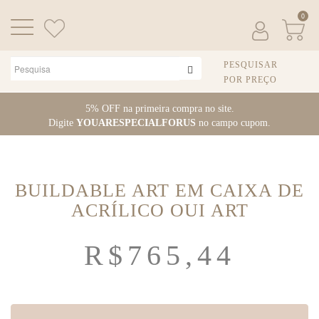
0
PESQUISAR
POR PREÇO
Pular
5% OFF na primeira compra no site.
para
Digite
YOUARESPECIALFORUS
no campo cupom.
o
conteúdo
BUILDABLE ART EM CAIXA DE
ACRÍLICO OUI ART
R$
765,44