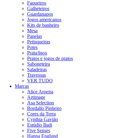
Faqueiros
Galheteiros
Guardanapos
Jogos americanos
Kits de banheiro
Mesa
Panelas
Petisqueiras
Potes
Prata/Inox
Pratos e jogos de pratos
Saboneteira
Saladeiras
Travessas
VER TUDO
Marcas
Alice Aroeira
Artimage
Asa Selection
Bordallo Pinheiro
Cores da Terra
Cynthia Gavião
Estúdio Iludi
Five Senses
Hanna Englund