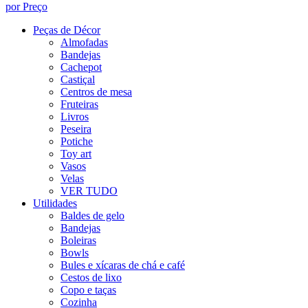
por Preço
Peças de Décor
Almofadas
Bandejas
Cachepot
Castiçal
Centros de mesa
Fruteiras
Livros
Peseira
Potiche
Toy art
Vasos
Velas
VER TUDO
Utilidades
Baldes de gelo
Bandejas
Boleiras
Bowls
Bules e xícaras de chá e café
Cestos de lixo
Copo e taças
Cozinha