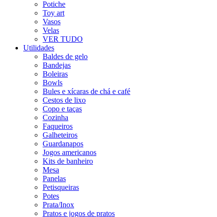
Potiche
Toy art
Vasos
Velas
VER TUDO
Utilidades
Baldes de gelo
Bandejas
Boleiras
Bowls
Bules e xícaras de chá e café
Cestos de lixo
Copo e taças
Cozinha
Faqueiros
Galheteiros
Guardanapos
Jogos americanos
Kits de banheiro
Mesa
Panelas
Petisqueiras
Potes
Prata/Inox
Pratos e jogos de pratos