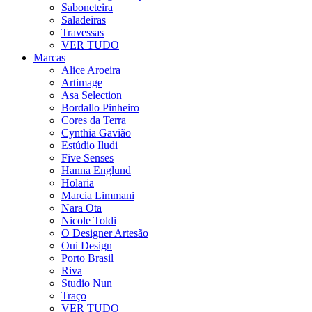
Saboneteira
Saladeiras
Travessas
VER TUDO
Marcas
Alice Aroeira
Artimage
Asa Selection
Bordallo Pinheiro
Cores da Terra
Cynthia Gavião
Estúdio Iludi
Five Senses
Hanna Englund
Holaria
Marcia Limmani
Nara Ota
Nicole Toldi
O Designer Artesão
Oui Design
Porto Brasil
Riva
Studio Nun
Traço
VER TUDO