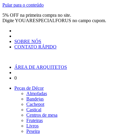
Pular para o conteúdo
5% OFF na primeira compra no site.
Digite
YOUARESPECIALFORUS
no campo cupom.
SOBRE NÓS
CONTATO RÁPIDO
ÁREA DE ARQUITETOS
0
Peças de Décor
Almofadas
Bandejas
Cachepot
Castiçal
Centros de mesa
Fruteiras
Livros
Peseira