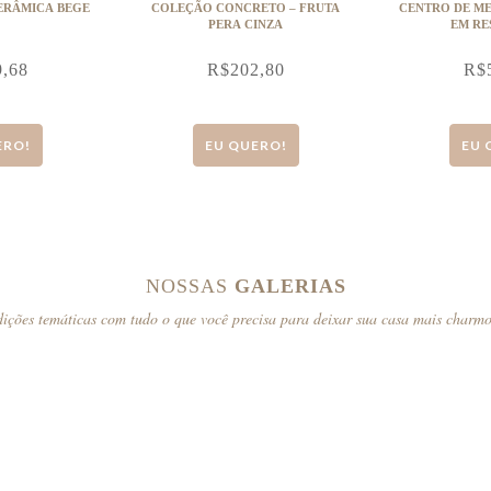
ERÂMICA BEGE
COLEÇÃO CONCRETO – FRUTA
CENTRO DE ME
PERA CINZA
EM RE
9,68
R$
202,80
R$
ERO!
EU QUERO!
EU 
NOSSAS
GALERIAS
ições temáticas com tudo o que você precisa para deixar sua casa mais charm