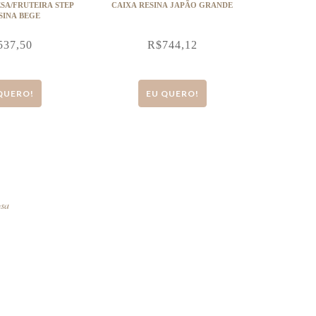
SA/FRUTEIRA STEP
CAIXA RESINA JAPÃO GRANDE
SINA BEGE
537,50
R$
744,12
QUERO!
EU QUERO!
osa