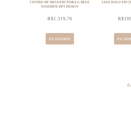
CENTRO DE MESA/FRUTEIRA G BEGE
VASO HALO EM C
YOSEMITE DPT DESIGN
R$
1.319,76
R$
19
EU QUERO!
EU QU
Ed