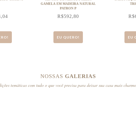
GAMELA EM MADEIRA NATURAL
TR
PATRON P
4,04
R$
592,80
R$
ERO!
EU QUERO!
EU 
NOSSAS
GALERIAS
ições temáticas com tudo o que você precisa para deixar sua casa mais charm