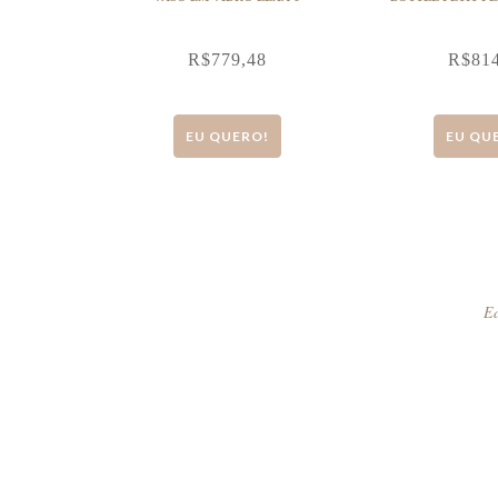
R$
779,48
R$
81
EU QUERO!
EU QU
Ed