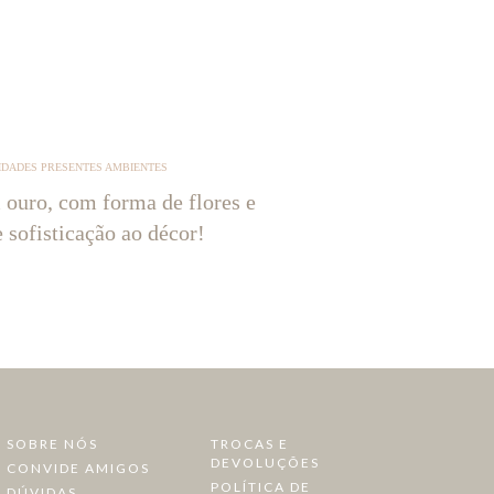
IDADES PRESENTES AMBIENTES
 ouro, com forma de flores e
e sofisticação ao décor!
SOBRE NÓS
TROCAS E
DEVOLUÇÕES
CONVIDE AMIGOS
POLÍTICA DE
DÚVIDAS