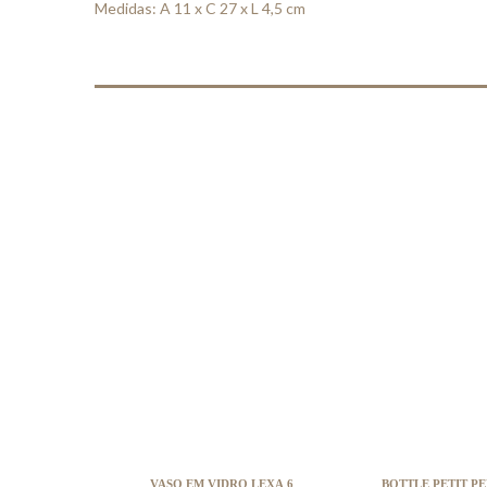
Medidas: A 11 x C 27 x L 4,5 cm
VASO EM VIDRO LEXA 6
BOTTLE PET