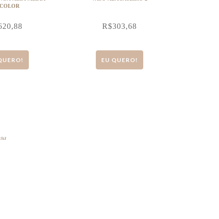
ICOLOR
620,88
R$
303,68
QUERO!
EU QUERO!
osa