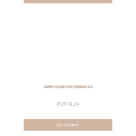
JARRO GOMES EM CERÂMICA G
R$
578,24
EU QUERO!