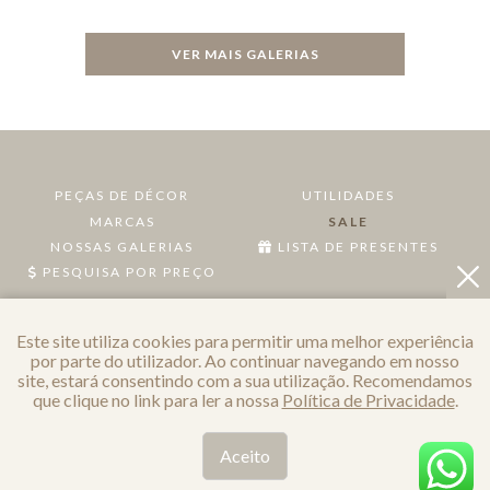
VER MAIS GALERIAS
PEÇAS DE DÉCOR
UTILIDADES
MARCAS
SALE
NOSSAS GALERIAS
LISTA DE PRESENTES
PESQUISA POR PREÇO
POLÍTICA DE PRIVACIDADE
Este site utiliza cookies para permitir uma melhor experiência
por parte do utilizador. Ao continuar navegando em nosso
site, estará consentindo com a sua utilização. Recomendamos
que clique no link para ler a nossa
Política de Privacidade
.
Aceito
Todos os direitos reservados a FiveSenses - Desenvolvido