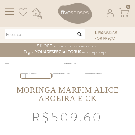
0
PESQUISAR
POR PREÇO
Pular para o conteúdo
5% OFF na primeira compra no site.
Digite
YOUARESPECIALFORUS
no campo cupom.
MORINGA MARFIM ALICE
AROEIRA E CK
R$
509,60