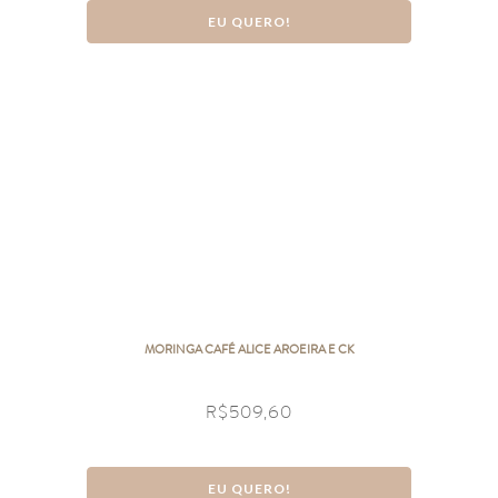
EU QUERO!
MORINGA CAFÉ ALICE AROEIRA E CK
R$
509,60
EU QUERO!