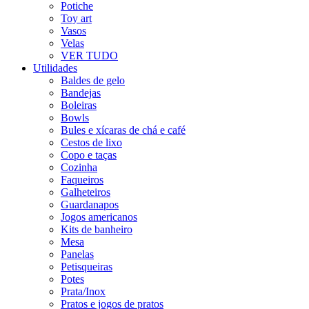
Potiche
Toy art
Vasos
Velas
VER TUDO
Utilidades
Baldes de gelo
Bandejas
Boleiras
Bowls
Bules e xícaras de chá e café
Cestos de lixo
Copo e taças
Cozinha
Faqueiros
Galheteiros
Guardanapos
Jogos americanos
Kits de banheiro
Mesa
Panelas
Petisqueiras
Potes
Prata/Inox
Pratos e jogos de pratos