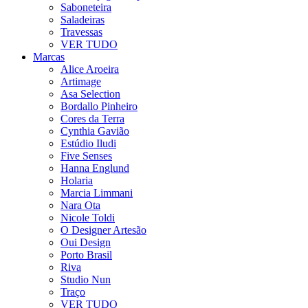
Saboneteira
Saladeiras
Travessas
VER TUDO
Marcas
Alice Aroeira
Artimage
Asa Selection
Bordallo Pinheiro
Cores da Terra
Cynthia Gavião
Estúdio Iludi
Five Senses
Hanna Englund
Holaria
Marcia Limmani
Nara Ota
Nicole Toldi
O Designer Artesão
Oui Design
Porto Brasil
Riva
Studio Nun
Traço
VER TUDO