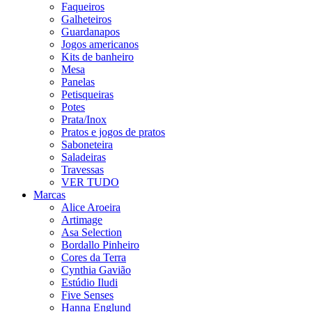
Faqueiros
Galheteiros
Guardanapos
Jogos americanos
Kits de banheiro
Mesa
Panelas
Petisqueiras
Potes
Prata/Inox
Pratos e jogos de pratos
Saboneteira
Saladeiras
Travessas
VER TUDO
Marcas
Alice Aroeira
Artimage
Asa Selection
Bordallo Pinheiro
Cores da Terra
Cynthia Gavião
Estúdio Iludi
Five Senses
Hanna Englund