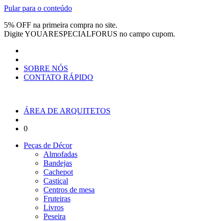
Pular para o conteúdo
5% OFF na primeira compra no site.
Digite
YOUARESPECIALFORUS
no campo cupom.
SOBRE NÓS
CONTATO RÁPIDO
ÁREA DE ARQUITETOS
0
Peças de Décor
Almofadas
Bandejas
Cachepot
Castiçal
Centros de mesa
Fruteiras
Livros
Peseira