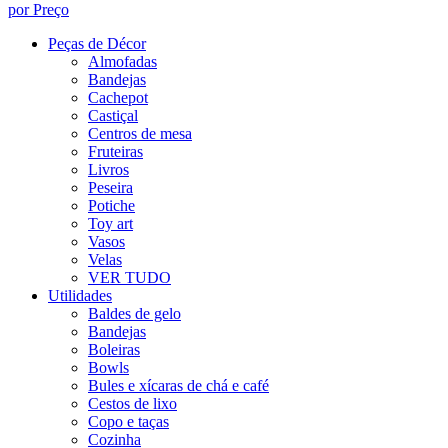
por Preço
Peças de Décor
Almofadas
Bandejas
Cachepot
Castiçal
Centros de mesa
Fruteiras
Livros
Peseira
Potiche
Toy art
Vasos
Velas
VER TUDO
Utilidades
Baldes de gelo
Bandejas
Boleiras
Bowls
Bules e xícaras de chá e café
Cestos de lixo
Copo e taças
Cozinha