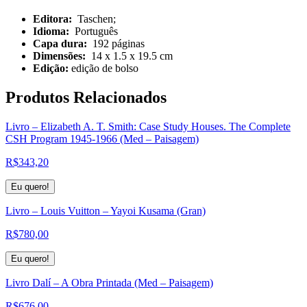
Editora:
‎
Taschen;
Idioma:
‎
Português
Capa dura:
‎ 192
páginas
Dimensões:
‎ 14 x 1.5 x 19.5 cm
Edição:
edição de bolso
Produtos
Relacionados
Livro – Elizabeth A. T. Smith: Case Study Houses. The Complete
CSH Program 1945-1966 (Med – Paisagem)
R$
343,20
Eu quero!
Livro – Louis Vuitton – Yayoi Kusama (Gran)
R$
780,00
Eu quero!
Livro Dalí – A Obra Printada (Med – Paisagem)
R$
676,00