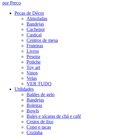
por Preço
Peças de Décor
Almofadas
Bandejas
Cachepot
Castiçal
Centros de mesa
Fruteiras
Livros
Peseira
Potiche
Toy art
Vasos
Velas
VER TUDO
Utilidades
Baldes de gelo
Bandejas
Boleiras
Bowls
Bules e xícaras de chá e café
Cestos de lixo
Copo e taças
Cozinha