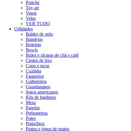
Potiche
Toy art
Vasos
Velas
VER TUDO
Utilidades
Baldes de gelo
Bandejas
Boleiras
Bowls
Bules e xícaras de chá e café
Cestos de lixo
Copo e taças
Cozinha
Faqueiros
Galheteiros
Guardanapos
Jogos americanos
Kits de banheiro
Mesa
Panelas
Petisqueiras
Potes
Prata/Inox
Pratos e jogos de pratos