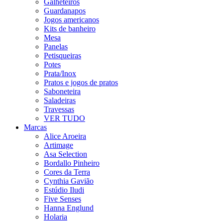
Galheteiros
Guardanapos
Jogos americanos
Kits de banheiro
Mesa
Panelas
Petisqueiras
Potes
Prata/Inox
Pratos e jogos de pratos
Saboneteira
Saladeiras
Travessas
VER TUDO
Marcas
Alice Aroeira
Artimage
Asa Selection
Bordallo Pinheiro
Cores da Terra
Cynthia Gavião
Estúdio Iludi
Five Senses
Hanna Englund
Holaria