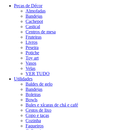
Peças de Décor
Almofadas
Bandejas
Cachepot
Castiçal
Centros de mesa
Fruteiras
Livros
Peseira
Potiche
Toy art
Vasos
Velas
VER TUDO
Utilidades
Baldes de gelo
Bandejas
Boleiras
Bowls
Bules e xícaras de chá e café
Cestos de lixo
Copo e taças
Cozinha
Faqueiros