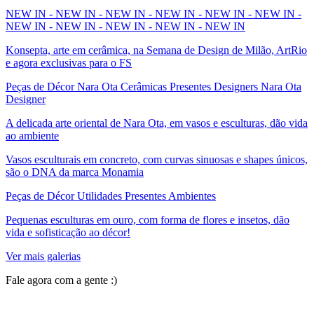
NEW IN - NEW IN - NEW IN - NEW IN - NEW IN - NEW IN -
NEW IN - NEW IN - NEW IN - NEW IN - NEW IN
Konsepta, arte em cerâmica, na Semana de Design de Milão, ArtRio
e agora exclusivas para o FS
Peças de Décor Nara Ota Cerâmicas Presentes Designers Nara Ota
Designer
A delicada arte oriental de Nara Ota, em vasos e esculturas, dão vida
ao ambiente
Vasos esculturais em concreto, com curvas sinuosas e shapes únicos,
são o DNA da marca Monamia
Peças de Décor Utilidades Presentes Ambientes
Pequenas esculturas em ouro, com forma de flores e insetos, dão
vida e sofisticação ao décor!
Ver mais galerias
Fale agora com a gente :)
(11) 9 9192-8504