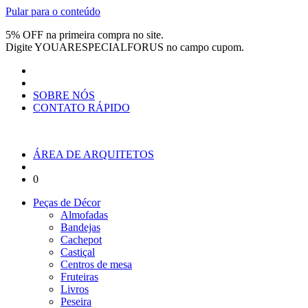
Pular para o conteúdo
5% OFF na primeira compra no site.
Digite
YOUARESPECIALFORUS
no campo cupom.
SOBRE NÓS
CONTATO RÁPIDO
ÁREA DE ARQUITETOS
0
Peças de Décor
Almofadas
Bandejas
Cachepot
Castiçal
Centros de mesa
Fruteiras
Livros
Peseira