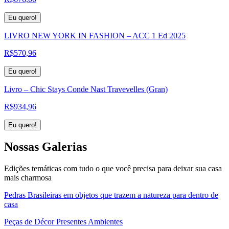
Eu quero!
LIVRO NEW YORK IN FASHION – ACC 1 Ed 2025
R$
570,96
Eu quero!
Livro – Chic Stays Conde Nast Travevelles (Gran)
R$
934,96
Eu quero!
Nossas
Galerias
Edições temáticas com tudo o que você precisa para deixar sua casa
mais charmosa
Pedras Brasileiras em objetos que trazem a natureza para dentro de
casa
Peças de Décor Presentes Ambientes