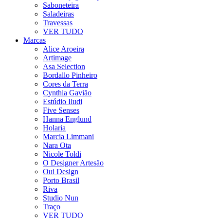
Saboneteira
Saladeiras
Travessas
VER TUDO
Marcas
Alice Aroeira
Artimage
Asa Selection
Bordallo Pinheiro
Cores da Terra
Cynthia Gavião
Estúdio Iludi
Five Senses
Hanna Englund
Holaria
Marcia Limmani
Nara Ota
Nicole Toldi
O Designer Artesão
Oui Design
Porto Brasil
Riva
Studio Nun
Traço
VER TUDO