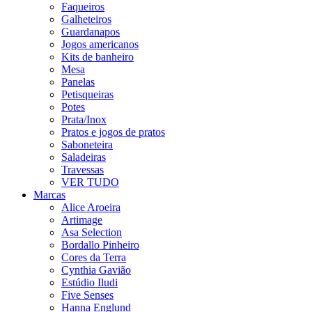
Faqueiros
Galheteiros
Guardanapos
Jogos americanos
Kits de banheiro
Mesa
Panelas
Petisqueiras
Potes
Prata/Inox
Pratos e jogos de pratos
Saboneteira
Saladeiras
Travessas
VER TUDO
Marcas
Alice Aroeira
Artimage
Asa Selection
Bordallo Pinheiro
Cores da Terra
Cynthia Gavião
Estúdio Iludi
Five Senses
Hanna Englund