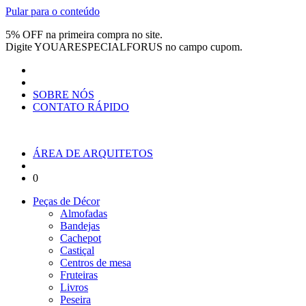
Pular para o conteúdo
5% OFF na primeira compra no site.
Digite
YOUARESPECIALFORUS
no campo cupom.
SOBRE NÓS
CONTATO RÁPIDO
ÁREA DE ARQUITETOS
0
Peças de Décor
Almofadas
Bandejas
Cachepot
Castiçal
Centros de mesa
Fruteiras
Livros
Peseira