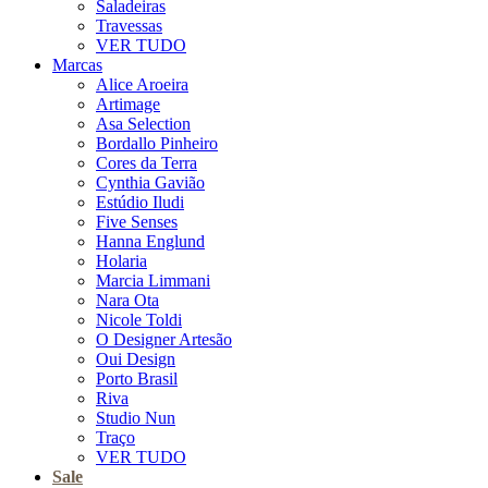
Saladeiras
Travessas
VER TUDO
Marcas
Alice Aroeira
Artimage
Asa Selection
Bordallo Pinheiro
Cores da Terra
Cynthia Gavião
Estúdio Iludi
Five Senses
Hanna Englund
Holaria
Marcia Limmani
Nara Ota
Nicole Toldi
O Designer Artesão
Oui Design
Porto Brasil
Riva
Studio Nun
Traço
VER TUDO
Sale