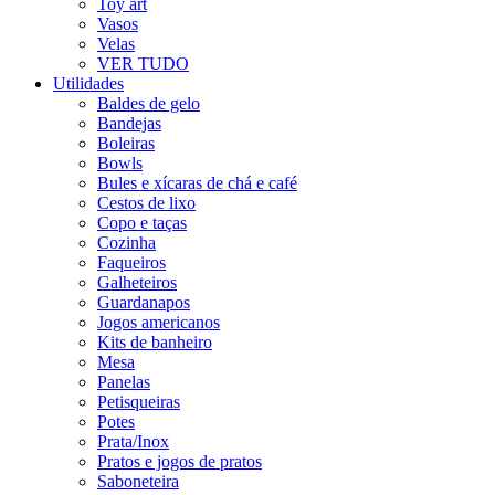
Toy art
Vasos
Velas
VER TUDO
Utilidades
Baldes de gelo
Bandejas
Boleiras
Bowls
Bules e xícaras de chá e café
Cestos de lixo
Copo e taças
Cozinha
Faqueiros
Galheteiros
Guardanapos
Jogos americanos
Kits de banheiro
Mesa
Panelas
Petisqueiras
Potes
Prata/Inox
Pratos e jogos de pratos
Saboneteira