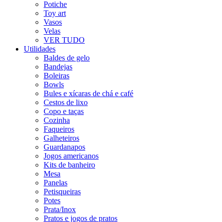
Potiche
Toy art
Vasos
Velas
VER TUDO
Utilidades
Baldes de gelo
Bandejas
Boleiras
Bowls
Bules e xícaras de chá e café
Cestos de lixo
Copo e taças
Cozinha
Faqueiros
Galheteiros
Guardanapos
Jogos americanos
Kits de banheiro
Mesa
Panelas
Petisqueiras
Potes
Prata/Inox
Pratos e jogos de pratos