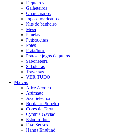
Faqueiros
Galheteiros
Guardanapos
Jogos americanos
Kits de banheiro
Mesa
Panelas
Petisqueiras
Potes
Prata/Inox
Pratos e jogos de pratos
Saboneteira
Saladeiras
Travessas
VER TUDO
Marcas
Alice Aroeira
Artimage
Asa Selection
Bordallo Pinheiro
Cores da Terra
Cynthia Gavião
Estúdio Iludi
Five Senses
Hanna Englund