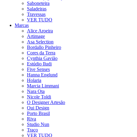
Saboneteira
Saladeiras
Travessas
VER TUDO
Marcas
Alice Aroeira
Artimage
Asa Selection
Bordallo Pinheiro
Cores da Terra
Cynthia Gavião
Estúdio Iludi
Five Senses
Hanna Englund
Holaria
Marcia Limmani
Nara Ota
Nicole Toldi
O Designer Artesão
Oui Design
Porto Brasil
Riva
Studio Nun
Traço
VER TUDO