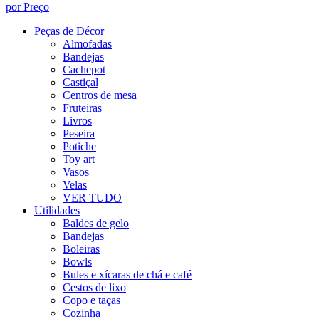
por Preço
Peças de Décor
Almofadas
Bandejas
Cachepot
Castiçal
Centros de mesa
Fruteiras
Livros
Peseira
Potiche
Toy art
Vasos
Velas
VER TUDO
Utilidades
Baldes de gelo
Bandejas
Boleiras
Bowls
Bules e xícaras de chá e café
Cestos de lixo
Copo e taças
Cozinha