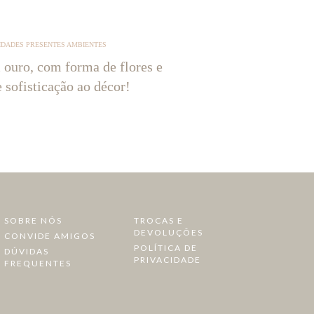
IDADES PRESENTES AMBIENTES
 ouro, com forma de flores e
e sofisticação ao décor!
SOBRE NÓS
TROCAS E
DEVOLUÇÕES
CONVIDE AMIGOS
POLÍTICA DE
DÚVIDAS
PRIVACIDADE
FREQUENTES