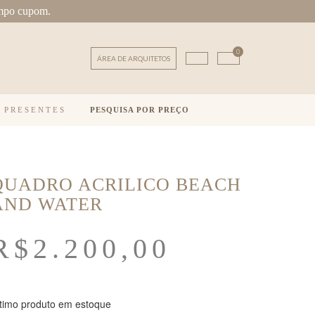
mpo cupom.
0
ÁREA DE ARQUITETOS
E PRESENTES
PESQUISA POR PREÇO
QUADRO ACRILICO BEACH
AND WATER
R$
2.200,00
timo produto em estoque