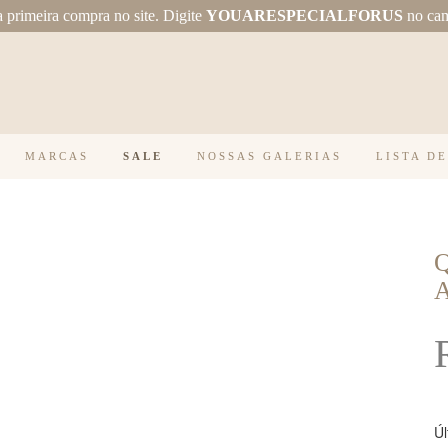
primeira compra no site.
Digite
YOUARESPECIALFORUS
no ca
MARCAS
SALE
NOSSAS GALERIAS
LISTA D
Úl