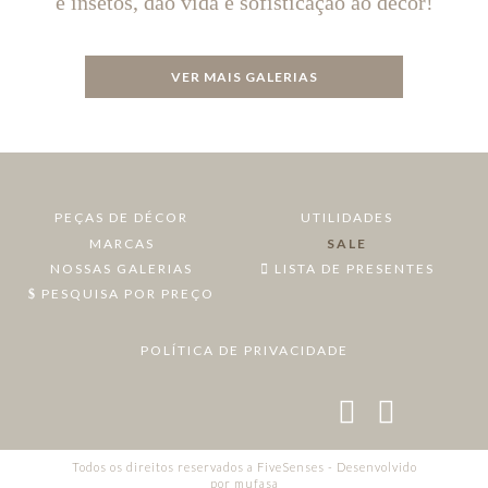
e insetos, dão vida e sofisticação ao décor!
VER MAIS GALERIAS
PEÇAS DE DÉCOR
UTILIDADES
MARCAS
SALE
NOSSAS GALERIAS
LISTA DE PRESENTES
PESQUISA POR PREÇO
POLÍTICA DE PRIVACIDADE
Todos os direitos reservados a FiveSenses - Desenvolvido
por
mufasa