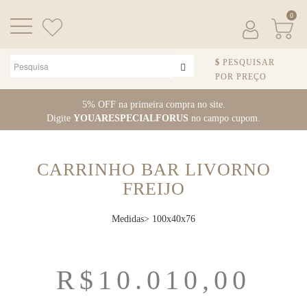
0
PESQUISAR
POR PREÇO
Pular para o conteúdo
5% OFF na primeira compra no site.
Digite
YOUARESPECIALFORUS
no campo cupom.
CARRINHO BAR LIVORNO
FREIJO
Medidas> 100x40x76
R$
10.010,00