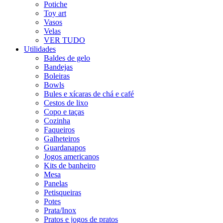
Potiche
Toy art
Vasos
Velas
VER TUDO
Utilidades
Baldes de gelo
Bandejas
Boleiras
Bowls
Bules e xícaras de chá e café
Cestos de lixo
Copo e taças
Cozinha
Faqueiros
Galheteiros
Guardanapos
Jogos americanos
Kits de banheiro
Mesa
Panelas
Petisqueiras
Potes
Prata/Inox
Pratos e jogos de pratos