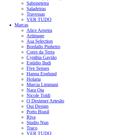
Saboneteira
Saladeiras
Travessas
VER TUDO
Marcas
Alice Aroeira
Artimage
Asa Selection
Bordallo Pinheiro
Cores da Terra
Cynthia Gavião
Estúdio Iludi
Five Senses
Hanna Englund
Holaria
Marcia Limmani
Nara Ota
Nicole Toldi
O Designer Artesão
Oui Design
Porto Brasil
Riva
Studio Nun
Traço
VER TUDO