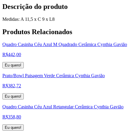
Descrição do produto
Medidas: A 11,5 x C 9 x L8
Produtos
Relacionados
Quadro Casinha Céu Azul M Quadrado Cerâmica Cynthia Gavião
R$
442,00
Eu quero!
Prato/Bowl Paisagem Verde Cerâmica Cynthia Gavião
R$
382,72
Eu quero!
Quadro Casinha Céu Azul Retangular Cerâmica Cynthia Gavião
R$
358,80
Eu quero!