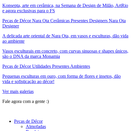
Konsepta, arte em cerâmica, na Semana de Design de Milão, ArtRio
e agora exclusivas para o FS
Peças de Décor Nara Ota Cerâmicas Presentes Designers Nara Ota
Designer
A delicada arte oriental de Nara Ota, em vasos e esculturas, dão vida
ao ambiente
Vasos esculturais em concreto, com curvas sinuosas e shapes únicos,
são o DNA da marca Monamia
Peças de Décor Utilidades Presentes Ambientes
Pequenas esculturas em ouro, com forma de flores e insetos, dão
vida e sofisticação ao décor!
Ver mais galerias
Fale agora com a gente :)
(11) 9 9192-8504
Peças de Décor
Almofadas