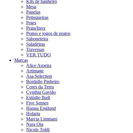
Kits de banheiro
Mesa
Panelas
Petisqueiras
Potes
Prata/Inox
Pratos e jogos de pratos
Saboneteira
Saladeiras
Travessas
VER TUDO
Marcas
Alice Aroeira
Artimage
Asa Selection
Bordallo Pinheiro
Cores da Terra
Cynthia Gavião
Estúdio Iludi
Five Senses
Hanna Englund
Holaria
Marcia Limmani
Nara Ota
Nicole Toldi