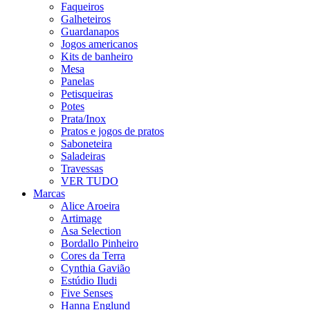
Faqueiros
Galheteiros
Guardanapos
Jogos americanos
Kits de banheiro
Mesa
Panelas
Petisqueiras
Potes
Prata/Inox
Pratos e jogos de pratos
Saboneteira
Saladeiras
Travessas
VER TUDO
Marcas
Alice Aroeira
Artimage
Asa Selection
Bordallo Pinheiro
Cores da Terra
Cynthia Gavião
Estúdio Iludi
Five Senses
Hanna Englund