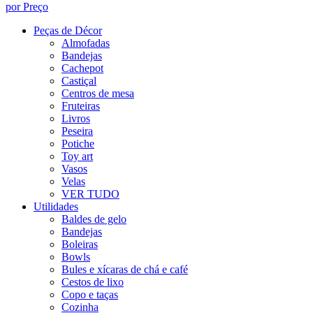
por Preço
Peças de Décor
Almofadas
Bandejas
Cachepot
Castiçal
Centros de mesa
Fruteiras
Livros
Peseira
Potiche
Toy art
Vasos
Velas
VER TUDO
Utilidades
Baldes de gelo
Bandejas
Boleiras
Bowls
Bules e xícaras de chá e café
Cestos de lixo
Copo e taças
Cozinha