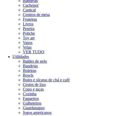
Bandejas
Cachepot
Castiçal
Centros de mesa
Fruteiras
Livros
Peseira
Potiche
Toy art
Vasos
Velas
VER TUDO
Utilidades
Baldes de gelo
Bandejas
Boleiras
Bowls
Bules e xícaras de chá e café
Cestos de lixo
Copo e taças
Cozinha
Faqueiros
Galheteiros
Guardanapos
Jogos americanos