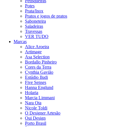
Petisqueiras
Potes
Prata/Inox
Pratos e jogos de pratos
Saboneteira
Saladeiras
Travessas
VER TUDO
Marcas
Alice Aroeira
Artimage
Asa Selection
Bordallo Pinheiro
Cores da Terra
Cynthia Gavião
Estúdio Iludi
Five Senses
Hanna Englund
Holaria
Marcia Limmani
Nara Ota
Nicole Toldi
O Designer Artesão
Oui Design
Porto Brasil