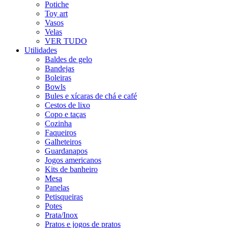
Potiche
Toy art
Vasos
Velas
VER TUDO
Utilidades
Baldes de gelo
Bandejas
Boleiras
Bowls
Bules e xícaras de chá e café
Cestos de lixo
Copo e taças
Cozinha
Faqueiros
Galheteiros
Guardanapos
Jogos americanos
Kits de banheiro
Mesa
Panelas
Petisqueiras
Potes
Prata/Inox
Pratos e jogos de pratos