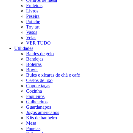
Centros de mesa
Fruteiras
Livros
Peseira
Potiche
Toy art
Vasos
Velas
VER TUDO
Utilidades
Baldes de gelo
Bandejas
Boleiras
Bowls
Bules e xícaras de chá e café
Cestos de lixo
Copo e taças
Cozinha
Faqueiros
Galheteiros
Guardanapos
Jogos americanos
Kits de banheiro
Mesa
Panelas