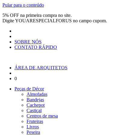
Pular para o conteúdo
5% OFF na primeira compra no site.
Digite
YOUARESPECIALFORUS
no campo cupom.
SOBRE NÓS
CONTATO RÁPIDO
ÁREA DE ARQUITETOS
0
Peças de Décor
Almofadas
Bandejas
Cachepot
Castiçal
Centros de mesa
Fruteiras
Livros
Peseira