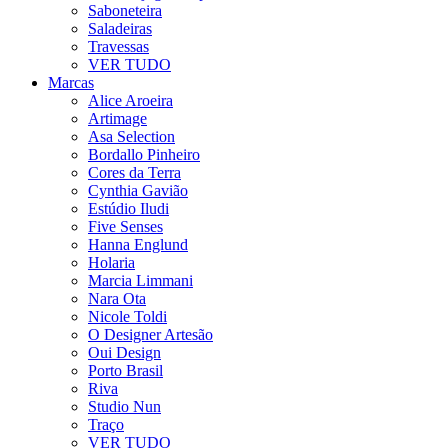
Saboneteira
Saladeiras
Travessas
VER TUDO
Marcas
Alice Aroeira
Artimage
Asa Selection
Bordallo Pinheiro
Cores da Terra
Cynthia Gavião
Estúdio Iludi
Five Senses
Hanna Englund
Holaria
Marcia Limmani
Nara Ota
Nicole Toldi
O Designer Artesão
Oui Design
Porto Brasil
Riva
Studio Nun
Traço
VER TUDO