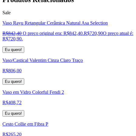
Sale
Vaso Rayu Retangular Cerâmica Natural Asa Selection
R$
842,40
O preço original era: R$842,40.
R$
720,90
O preço atual é:
R$720,90.
Eu quero!
Vaso/Castiçal Valentim Cinza Claro Traço
R$
806,00
Eu quero!
Vaso em Vidro Colorful Fendi 2
R$
408,72
Eu quero!
Cesto Collie em Fibra P
R$
265,20