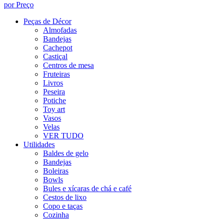
por Preço
Peças de Décor
Almofadas
Bandejas
Cachepot
Castiçal
Centros de mesa
Fruteiras
Livros
Peseira
Potiche
Toy art
Vasos
Velas
VER TUDO
Utilidades
Baldes de gelo
Bandejas
Boleiras
Bowls
Bules e xícaras de chá e café
Cestos de lixo
Copo e taças
Cozinha