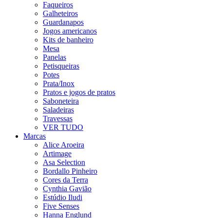
Faqueiros
Galheteiros
Guardanapos
Jogos americanos
Kits de banheiro
Mesa
Panelas
Petisqueiras
Potes
Prata/Inox
Pratos e jogos de pratos
Saboneteira
Saladeiras
Travessas
VER TUDO
Marcas
Alice Aroeira
Artimage
Asa Selection
Bordallo Pinheiro
Cores da Terra
Cynthia Gavião
Estúdio Iludi
Five Senses
Hanna Englund