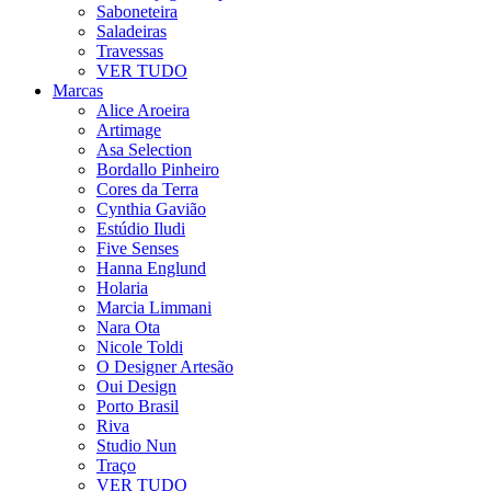
Saboneteira
Saladeiras
Travessas
VER TUDO
Marcas
Alice Aroeira
Artimage
Asa Selection
Bordallo Pinheiro
Cores da Terra
Cynthia Gavião
Estúdio Iludi
Five Senses
Hanna Englund
Holaria
Marcia Limmani
Nara Ota
Nicole Toldi
O Designer Artesão
Oui Design
Porto Brasil
Riva
Studio Nun
Traço
VER TUDO