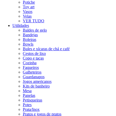
Potiche
Toy art
Vasos
Velas
VER TUDO
Utilidades
Baldes de gelo
Bandejas
Boleiras
Bowls
Bules e xícaras de chá e café
Cestos de lixo
Copo e taças
Cozinha
Faqueiros
Galheteiros
Guardanapos
Jogos americanos
Kits de banheiro
Mesa
Panelas
Petisqueiras
Potes
Prata/Inox
Pratos e jogos de pratos