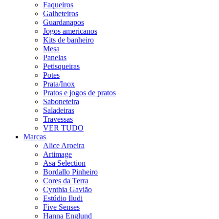
Faqueiros
Galheteiros
Guardanapos
Jogos americanos
Kits de banheiro
Mesa
Panelas
Petisqueiras
Potes
Prata/Inox
Pratos e jogos de pratos
Saboneteira
Saladeiras
Travessas
VER TUDO
Marcas
Alice Aroeira
Artimage
Asa Selection
Bordallo Pinheiro
Cores da Terra
Cynthia Gavião
Estúdio Iludi
Five Senses
Hanna Englund