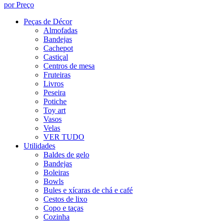
por Preço
Peças de Décor
Almofadas
Bandejas
Cachepot
Castiçal
Centros de mesa
Fruteiras
Livros
Peseira
Potiche
Toy art
Vasos
Velas
VER TUDO
Utilidades
Baldes de gelo
Bandejas
Boleiras
Bowls
Bules e xícaras de chá e café
Cestos de lixo
Copo e taças
Cozinha