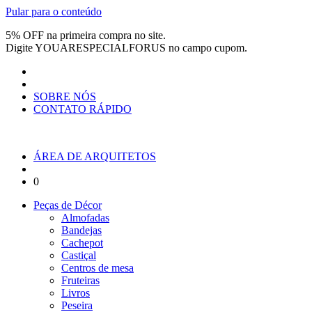
Pular para o conteúdo
5% OFF na primeira compra no site.
Digite
YOUARESPECIALFORUS
no campo cupom.
SOBRE NÓS
CONTATO RÁPIDO
ÁREA DE ARQUITETOS
0
Peças de Décor
Almofadas
Bandejas
Cachepot
Castiçal
Centros de mesa
Fruteiras
Livros
Peseira