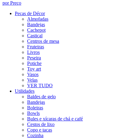
por Preço
Peças de Décor
Almofadas
Bandejas
Cachepot
Castiçal
Centros de mesa
Fruteiras
Livros
Peseira
Potiche
Toy art
Vasos
Velas
VER TUDO
Utilidades
Baldes de gelo
Bandejas
Boleiras
Bowls
Bules e xícaras de chá e café
Cestos de lixo
Copo e taças
Cozinha