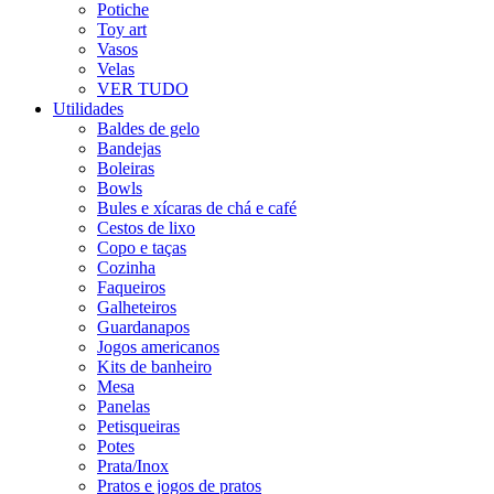
Potiche
Toy art
Vasos
Velas
VER TUDO
Utilidades
Baldes de gelo
Bandejas
Boleiras
Bowls
Bules e xícaras de chá e café
Cestos de lixo
Copo e taças
Cozinha
Faqueiros
Galheteiros
Guardanapos
Jogos americanos
Kits de banheiro
Mesa
Panelas
Petisqueiras
Potes
Prata/Inox
Pratos e jogos de pratos