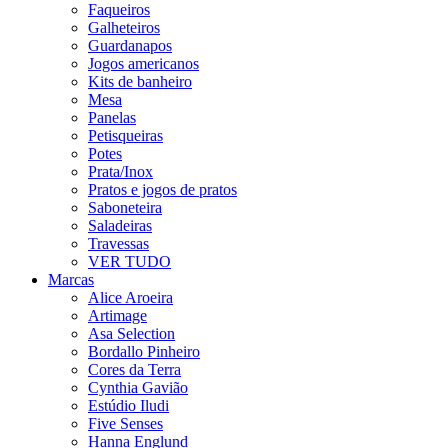
Faqueiros
Galheteiros
Guardanapos
Jogos americanos
Kits de banheiro
Mesa
Panelas
Petisqueiras
Potes
Prata/Inox
Pratos e jogos de pratos
Saboneteira
Saladeiras
Travessas
VER TUDO
Marcas
Alice Aroeira
Artimage
Asa Selection
Bordallo Pinheiro
Cores da Terra
Cynthia Gavião
Estúdio Iludi
Five Senses
Hanna Englund