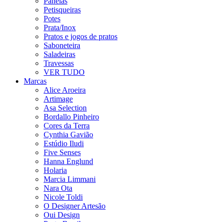
Panelas
Petisqueiras
Potes
Prata/Inox
Pratos e jogos de pratos
Saboneteira
Saladeiras
Travessas
VER TUDO
Marcas
Alice Aroeira
Artimage
Asa Selection
Bordallo Pinheiro
Cores da Terra
Cynthia Gavião
Estúdio Iludi
Five Senses
Hanna Englund
Holaria
Marcia Limmani
Nara Ota
Nicole Toldi
O Designer Artesão
Oui Design