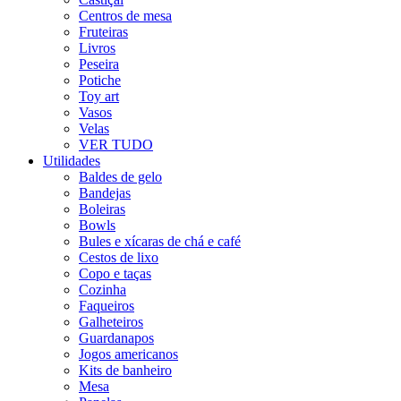
Centros de mesa
Fruteiras
Livros
Peseira
Potiche
Toy art
Vasos
Velas
VER TUDO
Utilidades
Baldes de gelo
Bandejas
Boleiras
Bowls
Bules e xícaras de chá e café
Cestos de lixo
Copo e taças
Cozinha
Faqueiros
Galheteiros
Guardanapos
Jogos americanos
Kits de banheiro
Mesa