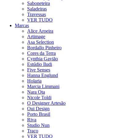
Saboneteira
Saladeiras
Travessas
VER TUDO
Marcas
Alice Aroeira
Artimage
Asa Selection
Bordallo Pinheiro
Cores da Terra
Cynthia Gavião
Estúdio Iludi
Five Senses
Hanna Englund
Holaria
Marcia Limmani
Nara Ota
Nicole Toldi
O Designer Artesão
Oui Design
Porto Brasil
Riva
Studio Nun
Traço
VER TUDO