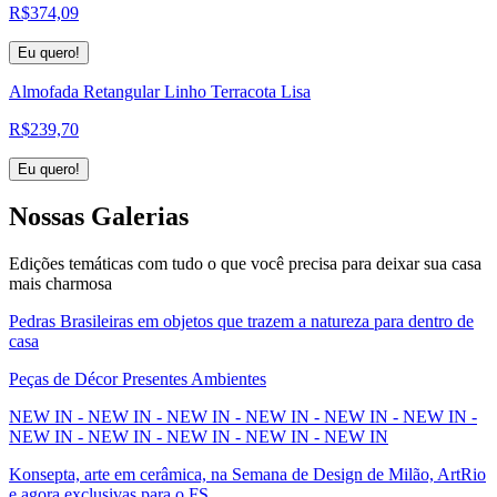
R$
374,09
Eu quero!
Almofada Retangular Linho Terracota Lisa
R$
239,70
Eu quero!
Nossas
Galerias
Edições temáticas com tudo o que você precisa para deixar sua casa
mais charmosa
Pedras Brasileiras em objetos que trazem a natureza para dentro de
casa
Peças de Décor Presentes Ambientes
NEW IN - NEW IN - NEW IN - NEW IN - NEW IN - NEW IN -
NEW IN - NEW IN - NEW IN - NEW IN - NEW IN
Konsepta, arte em cerâmica, na Semana de Design de Milão, ArtRio
e agora exclusivas para o FS