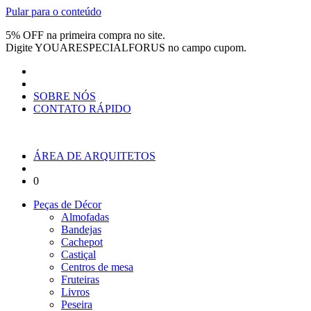
Pular para o conteúdo
5% OFF na primeira compra no site.
Digite
YOUARESPECIALFORUS
no campo cupom.
SOBRE NÓS
CONTATO RÁPIDO
ÁREA DE ARQUITETOS
0
Peças de Décor
Almofadas
Bandejas
Cachepot
Castiçal
Centros de mesa
Fruteiras
Livros
Peseira