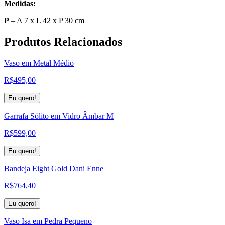
Medidas:
P
– A 7 x L 42 x P 30 cm
Produtos
Relacionados
Vaso em Metal Médio
R$
495,00
Eu quero!
Garrafa Sólito em Vidro Âmbar M
R$
599,00
Eu quero!
Bandeja Eight Gold Dani Enne
R$
764,40
Eu quero!
Vaso Isa em Pedra Pequeno