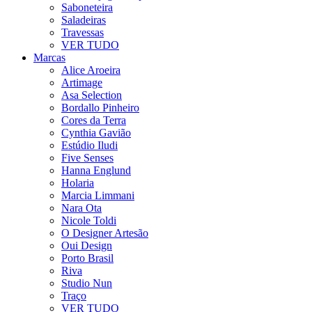
Saboneteira
Saladeiras
Travessas
VER TUDO
Marcas
Alice Aroeira
Artimage
Asa Selection
Bordallo Pinheiro
Cores da Terra
Cynthia Gavião
Estúdio Iludi
Five Senses
Hanna Englund
Holaria
Marcia Limmani
Nara Ota
Nicole Toldi
O Designer Artesão
Oui Design
Porto Brasil
Riva
Studio Nun
Traço
VER TUDO