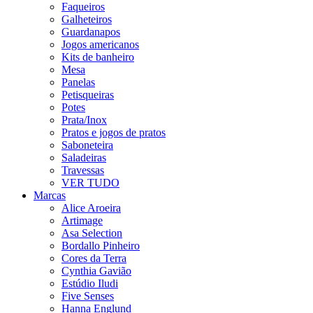
Faqueiros
Galheteiros
Guardanapos
Jogos americanos
Kits de banheiro
Mesa
Panelas
Petisqueiras
Potes
Prata/Inox
Pratos e jogos de pratos
Saboneteira
Saladeiras
Travessas
VER TUDO
Marcas
Alice Aroeira
Artimage
Asa Selection
Bordallo Pinheiro
Cores da Terra
Cynthia Gavião
Estúdio Iludi
Five Senses
Hanna Englund