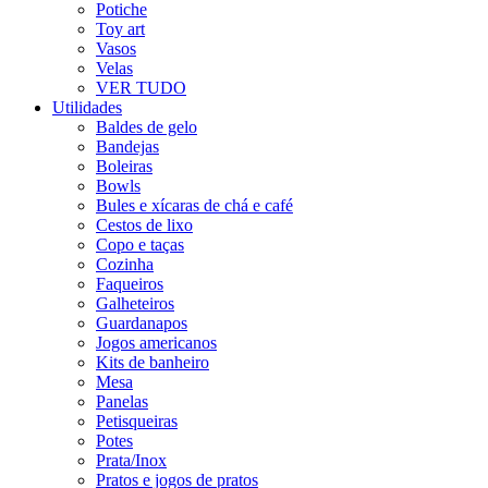
Potiche
Toy art
Vasos
Velas
VER TUDO
Utilidades
Baldes de gelo
Bandejas
Boleiras
Bowls
Bules e xícaras de chá e café
Cestos de lixo
Copo e taças
Cozinha
Faqueiros
Galheteiros
Guardanapos
Jogos americanos
Kits de banheiro
Mesa
Panelas
Petisqueiras
Potes
Prata/Inox
Pratos e jogos de pratos