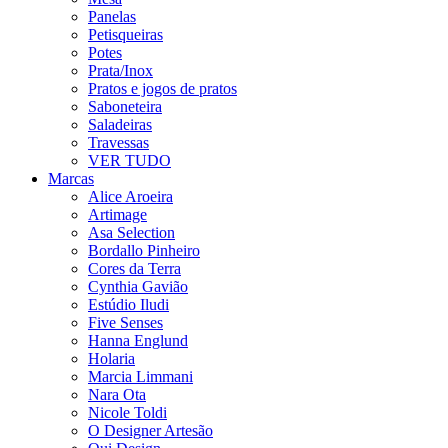
Panelas
Petisqueiras
Potes
Prata/Inox
Pratos e jogos de pratos
Saboneteira
Saladeiras
Travessas
VER TUDO
Marcas
Alice Aroeira
Artimage
Asa Selection
Bordallo Pinheiro
Cores da Terra
Cynthia Gavião
Estúdio Iludi
Five Senses
Hanna Englund
Holaria
Marcia Limmani
Nara Ota
Nicole Toldi
O Designer Artesão