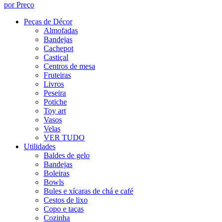
por Preço
Peças de Décor
Almofadas
Bandejas
Cachepot
Castiçal
Centros de mesa
Fruteiras
Livros
Peseira
Potiche
Toy art
Vasos
Velas
VER TUDO
Utilidades
Baldes de gelo
Bandejas
Boleiras
Bowls
Bules e xícaras de chá e café
Cestos de lixo
Copo e taças
Cozinha