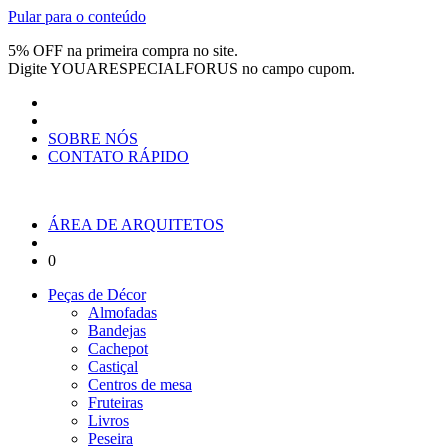
Pular para o conteúdo
5% OFF na primeira compra no site.
Digite
YOUARESPECIALFORUS
no campo cupom.
SOBRE NÓS
CONTATO RÁPIDO
ÁREA DE ARQUITETOS
0
Peças de Décor
Almofadas
Bandejas
Cachepot
Castiçal
Centros de mesa
Fruteiras
Livros
Peseira