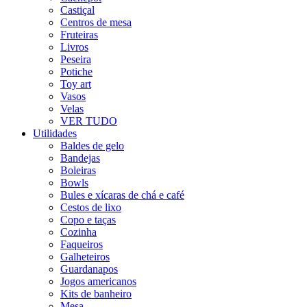
Castiçal
Centros de mesa
Fruteiras
Livros
Peseira
Potiche
Toy art
Vasos
Velas
VER TUDO
Utilidades
Baldes de gelo
Bandejas
Boleiras
Bowls
Bules e xícaras de chá e café
Cestos de lixo
Copo e taças
Cozinha
Faqueiros
Galheteiros
Guardanapos
Jogos americanos
Kits de banheiro
Mesa