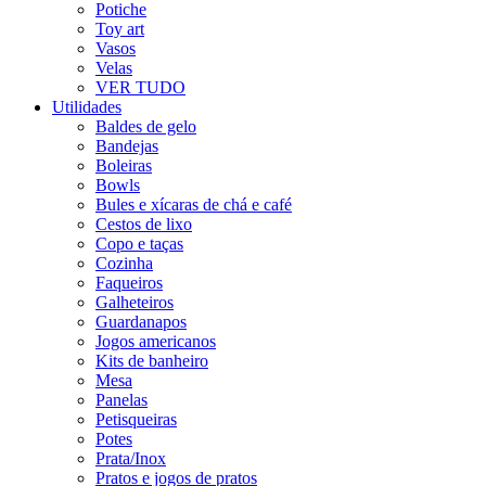
Potiche
Toy art
Vasos
Velas
VER TUDO
Utilidades
Baldes de gelo
Bandejas
Boleiras
Bowls
Bules e xícaras de chá e café
Cestos de lixo
Copo e taças
Cozinha
Faqueiros
Galheteiros
Guardanapos
Jogos americanos
Kits de banheiro
Mesa
Panelas
Petisqueiras
Potes
Prata/Inox
Pratos e jogos de pratos