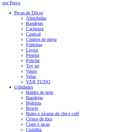
por Preço
Peças de Décor
Almofadas
Bandejas
Cachepot
Castiçal
Centros de mesa
Fruteiras
Livros
Peseira
Potiche
Toy art
Vasos
Velas
VER TUDO
Utilidades
Baldes de gelo
Bandejas
Boleiras
Bowls
Bules e xícaras de chá e café
Cestos de lixo
Copo e taças
Cozinha