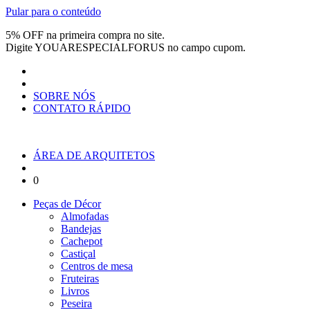
Pular para o conteúdo
5% OFF na primeira compra no site.
Digite
YOUARESPECIALFORUS
no campo cupom.
SOBRE NÓS
CONTATO RÁPIDO
ÁREA DE ARQUITETOS
0
Peças de Décor
Almofadas
Bandejas
Cachepot
Castiçal
Centros de mesa
Fruteiras
Livros
Peseira