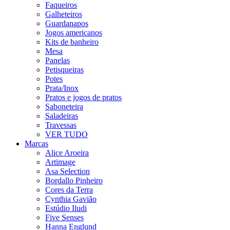
Faqueiros
Galheteiros
Guardanapos
Jogos americanos
Kits de banheiro
Mesa
Panelas
Petisqueiras
Potes
Prata/Inox
Pratos e jogos de pratos
Saboneteira
Saladeiras
Travessas
VER TUDO
Marcas
Alice Aroeira
Artimage
Asa Selection
Bordallo Pinheiro
Cores da Terra
Cynthia Gavião
Estúdio Iludi
Five Senses
Hanna Englund