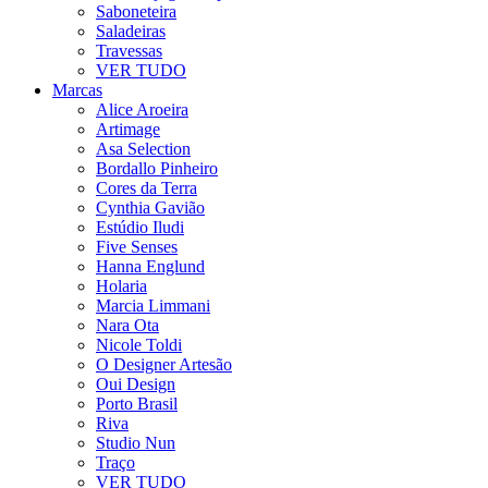
Saboneteira
Saladeiras
Travessas
VER TUDO
Marcas
Alice Aroeira
Artimage
Asa Selection
Bordallo Pinheiro
Cores da Terra
Cynthia Gavião
Estúdio Iludi
Five Senses
Hanna Englund
Holaria
Marcia Limmani
Nara Ota
Nicole Toldi
O Designer Artesão
Oui Design
Porto Brasil
Riva
Studio Nun
Traço
VER TUDO