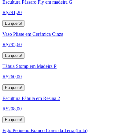
Escultura Pássaro Fly em madeira G
R$
291,20
Eu quero!
Vaso Plisse em Cerâmica Cinza
R$
795,60
Eu quero!
Tábua Stomp em Madeira P
R$
260,00
Eu quero!
Escultura Fábula em Resina 2
R$
208,00
Eu quero!
Figo Pequeno Branco Cores da Terra (fruta)