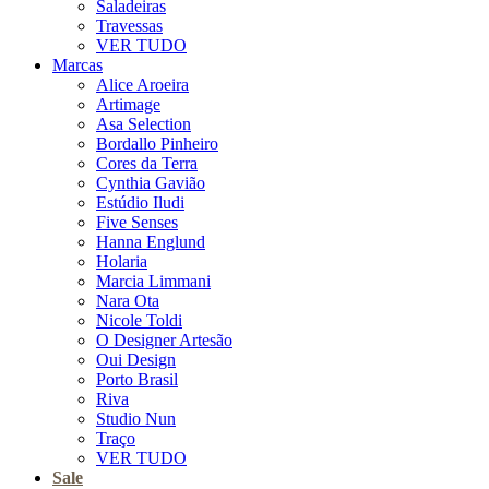
Saladeiras
Travessas
VER TUDO
Marcas
Alice Aroeira
Artimage
Asa Selection
Bordallo Pinheiro
Cores da Terra
Cynthia Gavião
Estúdio Iludi
Five Senses
Hanna Englund
Holaria
Marcia Limmani
Nara Ota
Nicole Toldi
O Designer Artesão
Oui Design
Porto Brasil
Riva
Studio Nun
Traço
VER TUDO
Sale