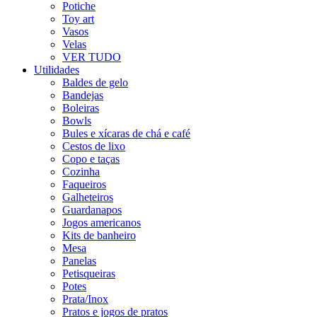
Potiche
Toy art
Vasos
Velas
VER TUDO
Utilidades
Baldes de gelo
Bandejas
Boleiras
Bowls
Bules e xícaras de chá e café
Cestos de lixo
Copo e taças
Cozinha
Faqueiros
Galheteiros
Guardanapos
Jogos americanos
Kits de banheiro
Mesa
Panelas
Petisqueiras
Potes
Prata/Inox
Pratos e jogos de pratos