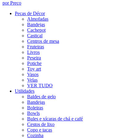
por Preço
Peças de Décor
Almofadas
Bandejas
Cachepot
Castiçal
Centros de mesa
Fruteiras
Livros
Peseira
Potiche
Toy art
Vasos
Velas
VER TUDO
Utilidades
Baldes de gelo
Bandejas
Boleiras
Bowls
Bules e xícaras de chá e café
Cestos de lixo
Copo e taças
Cozinha