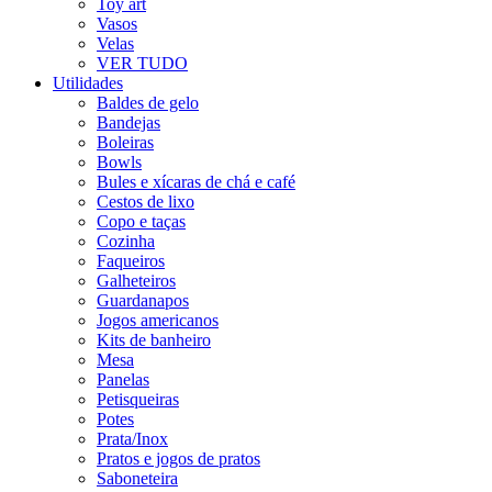
Toy art
Vasos
Velas
VER TUDO
Utilidades
Baldes de gelo
Bandejas
Boleiras
Bowls
Bules e xícaras de chá e café
Cestos de lixo
Copo e taças
Cozinha
Faqueiros
Galheteiros
Guardanapos
Jogos americanos
Kits de banheiro
Mesa
Panelas
Petisqueiras
Potes
Prata/Inox
Pratos e jogos de pratos
Saboneteira