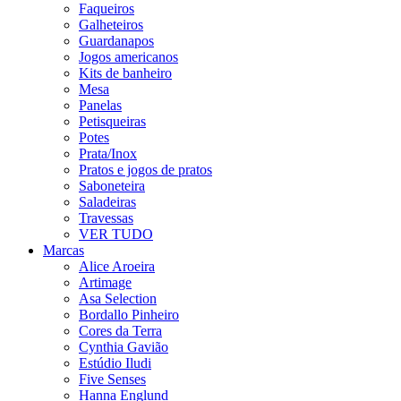
Faqueiros
Galheteiros
Guardanapos
Jogos americanos
Kits de banheiro
Mesa
Panelas
Petisqueiras
Potes
Prata/Inox
Pratos e jogos de pratos
Saboneteira
Saladeiras
Travessas
VER TUDO
Marcas
Alice Aroeira
Artimage
Asa Selection
Bordallo Pinheiro
Cores da Terra
Cynthia Gavião
Estúdio Iludi
Five Senses
Hanna Englund