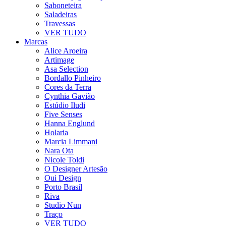
Saboneteira
Saladeiras
Travessas
VER TUDO
Marcas
Alice Aroeira
Artimage
Asa Selection
Bordallo Pinheiro
Cores da Terra
Cynthia Gavião
Estúdio Iludi
Five Senses
Hanna Englund
Holaria
Marcia Limmani
Nara Ota
Nicole Toldi
O Designer Artesão
Oui Design
Porto Brasil
Riva
Studio Nun
Traço
VER TUDO