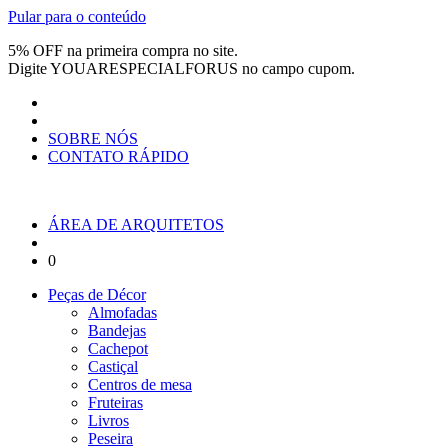
Pular para o conteúdo
5% OFF na primeira compra no site.
Digite
YOUARESPECIALFORUS
no campo cupom.
SOBRE NÓS
CONTATO RÁPIDO
ÁREA DE ARQUITETOS
0
Peças de Décor
Almofadas
Bandejas
Cachepot
Castiçal
Centros de mesa
Fruteiras
Livros
Peseira