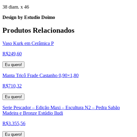
38 diam. x 46
Design by Estudio Doimo
Produtos
Relacionados
Vaso Kurk em Cerâmica P
R$
249,60
Eu quero!
Manta Tricô Frade Castanho 0,90×1,80
R$
710,32
Eu quero!
Serie Pescador – Edição Maxi – Escultura N2 – Pedra Sabão
Madeira e Bronze Estúdio Iludi
R$
3.355,56
Eu quero!