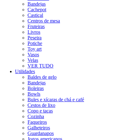
Bandejas
Cachepot
Castiçal
Centros de mesa
Fruteiras
Livros
Peseira
Potiche
Toy art
Vasos
Velas
VER TUDO
Utilidades
Baldes de gelo
Bandejas
Boleiras
Bowls
Bules e xícaras de chá e café
Cestos de lixo
Copo e taças
Cozinha
Faqueiros
Galheteiros
Guardanapos
Jogos americanos