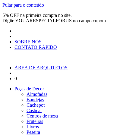
Pular para o conteúdo
5% OFF na primeira compra no site.
Digite
YOUARESPECIALFORUS
no campo cupom.
SOBRE NÓS
CONTATO RÁPIDO
ÁREA DE ARQUITETOS
0
Peças de Décor
Almofadas
Bandejas
Cachepot
Castiçal
Centros de mesa
Fruteiras
Livros
Peseira