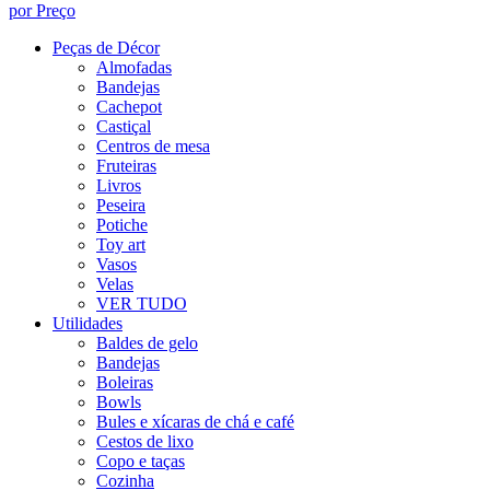
por Preço
Peças de Décor
Almofadas
Bandejas
Cachepot
Castiçal
Centros de mesa
Fruteiras
Livros
Peseira
Potiche
Toy art
Vasos
Velas
VER TUDO
Utilidades
Baldes de gelo
Bandejas
Boleiras
Bowls
Bules e xícaras de chá e café
Cestos de lixo
Copo e taças
Cozinha