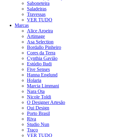
Saboneteira
Saladeiras
Travessas
VER TUDO
Marcas
Alice Aroeira
Artimage
Asa Selection
Bordallo Pinheiro
Cores da Terra
Cynthia Gavião
Estúdio Iludi
Five Senses
Hanna Englund
Holaria
Marcia Limmani
Nara Ota
Nicole Toldi
O Designer Artesão
Oui Design
Porto Brasil
Riva
Studio Nun
Traço
VER TUDO