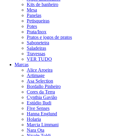
Kits de banheiro
Mesa
Panelas
Petisqueiras
Potes
Prata/Inox
Pratos e jogos de pratos
Saboneteira
Saladeiras
Travessas
VER TUDO
Marcas
Alice Aroeira
Artimage
Asa Selection
Bordallo Pinheiro
Cores da Terra
Cynthia Gavião
Estúdio Iludi
Five Senses
Hanna Englund
Holaria
Marcia Limmani
Nara Ota
Nicole Toldi