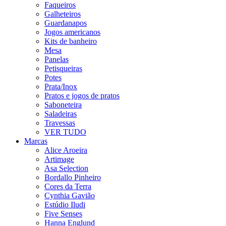
Faqueiros
Galheteiros
Guardanapos
Jogos americanos
Kits de banheiro
Mesa
Panelas
Petisqueiras
Potes
Prata/Inox
Pratos e jogos de pratos
Saboneteira
Saladeiras
Travessas
VER TUDO
Marcas
Alice Aroeira
Artimage
Asa Selection
Bordallo Pinheiro
Cores da Terra
Cynthia Gavião
Estúdio Iludi
Five Senses
Hanna Englund