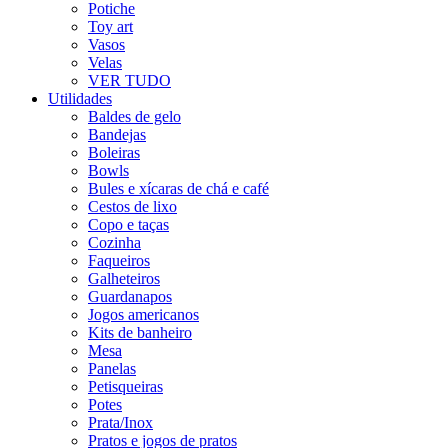
Potiche
Toy art
Vasos
Velas
VER TUDO
Utilidades
Baldes de gelo
Bandejas
Boleiras
Bowls
Bules e xícaras de chá e café
Cestos de lixo
Copo e taças
Cozinha
Faqueiros
Galheteiros
Guardanapos
Jogos americanos
Kits de banheiro
Mesa
Panelas
Petisqueiras
Potes
Prata/Inox
Pratos e jogos de pratos