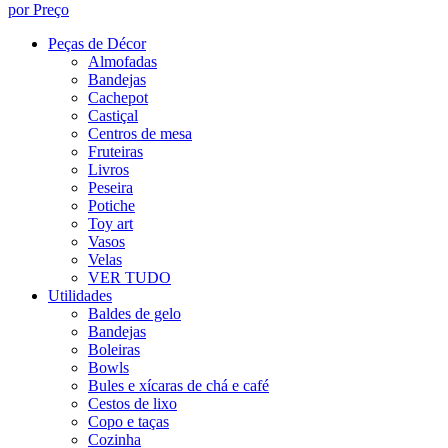
por Preço
Peças de Décor
Almofadas
Bandejas
Cachepot
Castiçal
Centros de mesa
Fruteiras
Livros
Peseira
Potiche
Toy art
Vasos
Velas
VER TUDO
Utilidades
Baldes de gelo
Bandejas
Boleiras
Bowls
Bules e xícaras de chá e café
Cestos de lixo
Copo e taças
Cozinha