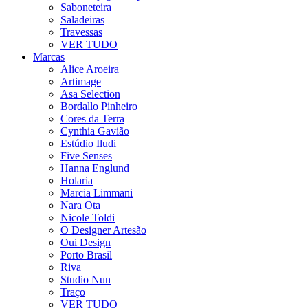
Saboneteira
Saladeiras
Travessas
VER TUDO
Marcas
Alice Aroeira
Artimage
Asa Selection
Bordallo Pinheiro
Cores da Terra
Cynthia Gavião
Estúdio Iludi
Five Senses
Hanna Englund
Holaria
Marcia Limmani
Nara Ota
Nicole Toldi
O Designer Artesão
Oui Design
Porto Brasil
Riva
Studio Nun
Traço
VER TUDO