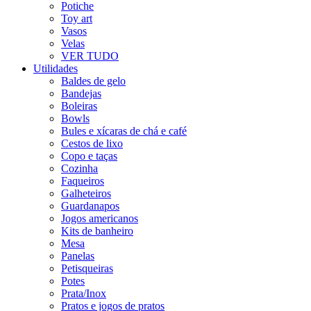
Potiche
Toy art
Vasos
Velas
VER TUDO
Utilidades
Baldes de gelo
Bandejas
Boleiras
Bowls
Bules e xícaras de chá e café
Cestos de lixo
Copo e taças
Cozinha
Faqueiros
Galheteiros
Guardanapos
Jogos americanos
Kits de banheiro
Mesa
Panelas
Petisqueiras
Potes
Prata/Inox
Pratos e jogos de pratos