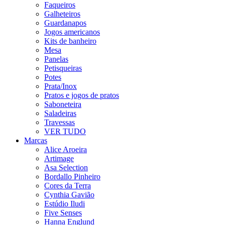
Faqueiros
Galheteiros
Guardanapos
Jogos americanos
Kits de banheiro
Mesa
Panelas
Petisqueiras
Potes
Prata/Inox
Pratos e jogos de pratos
Saboneteira
Saladeiras
Travessas
VER TUDO
Marcas
Alice Aroeira
Artimage
Asa Selection
Bordallo Pinheiro
Cores da Terra
Cynthia Gavião
Estúdio Iludi
Five Senses
Hanna Englund