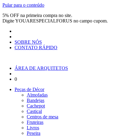
Pular para o conteúdo
5% OFF na primeira compra no site.
Digite
YOUARESPECIALFORUS
no campo cupom.
SOBRE NÓS
CONTATO RÁPIDO
ÁREA DE ARQUITETOS
0
Peças de Décor
Almofadas
Bandejas
Cachepot
Castiçal
Centros de mesa
Fruteiras
Livros
Peseira